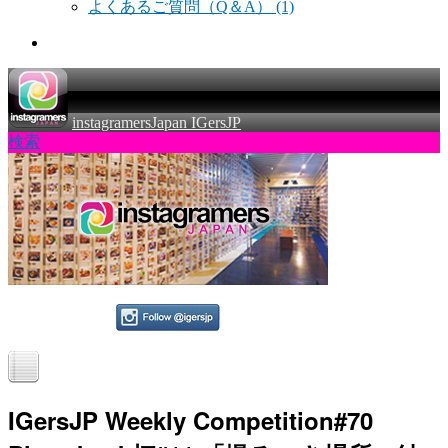
よくあるご質問（Q＆A）
(1)
instagramersJapan IGersJP
検索
IGersJP Weekly Competition#70