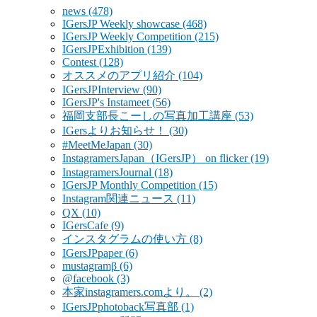
news
(478)
IGersJP Weekly showcase
(468)
IGersJP Weekly Competition
(215)
IGersJPExhibition
(139)
Contest
(128)
オススメのアプリ紹介
(104)
IGersJPInterview
(90)
IGersJP's Instameet
(56)
福岡支部長こーしの写真加工講座
(53)
IGersよりお知らせ！
(30)
#MeetMeJapan
(30)
InstagramersJapan（IGersJP） on flicker
(19)
InstagramersJournal
(18)
IGersJP Monthly Competition
(15)
Instagram関連ニュース
(11)
QX
(10)
IGersCafe
(9)
インスタグラムの使い方
(8)
IGersJPpaper
(6)
mustagramβ
(6)
@facebook
(3)
本家instagramers.comより。
(2)
IGersJPphotoback写真部
(1)