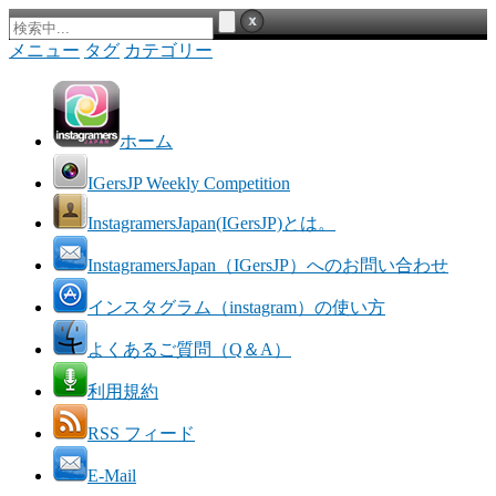
メニュー
タグ
カテゴリー
ホーム
IGersJP Weekly Competition
InstagramersJapan(IGersJP)とは。
InstagramersJapan（IGersJP）へのお問い合わせ
インスタグラム（instagram）の使い方
よくあるご質問（Q＆A）
利用規約
RSS フィード
E-Mail