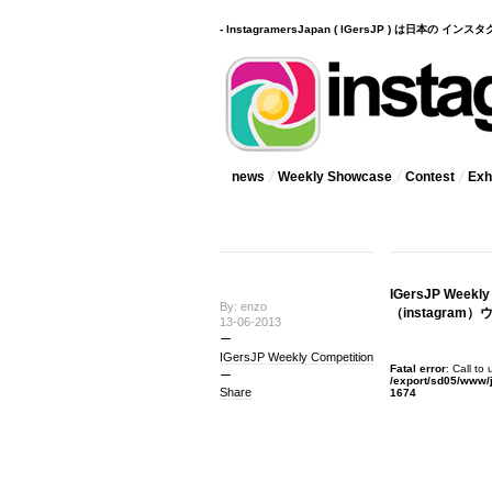
- InstagramersJapan ( IGersJP ) は日本の 
news
Weekly Showcase
Contest
Exhi
IGersJP Wee
By: enzo
（instagra
13-06-2013
IGersJP Weekly Competition
Fatal error
: Call to
/export/sd05/www/
Share
1674