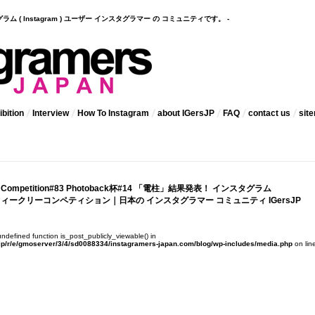
インスタグラム ( Instagram ) ユーザー インスタグラマー の コミュニティです。 -
bition
Interview
How To Instagram
about IGersJP
FAQ
contact us
sit
kly Competition#83 Photoback杯#14 「電柱」結果発表！ インスタグラム
m）ウィークリーコンペティション｜日本の インスタグラマー コミュニティ IGersJP
 undefined function is_post_publicly_viewable() in
jp/r/e/gmoserver/3/4/sd0088334/instagramers-japan.com/blog/wp-includes/media.php
on lin