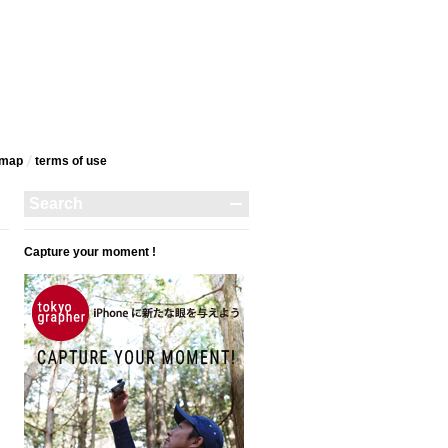
emap
terms‎ of use
Capture your moment !