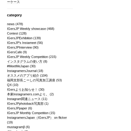
ーケース
category
news
(478)
IGersJP Weekly showcase
(468)
Contest
(128)
IGersJPExhibition
(139)
IGersJP's Instameet
(56)
IGersJPInterview
(90)
IGersCafe
(9)
IGersJP Weekly Competition
(215)
インスタグラムの使い方
(8)
#MeetMeJapan
(30)
InstagramersJournal
(18)
オススメのアプリ紹介
(104)
福岡支部長こーしの写真加工講座
(53)
QX
(10)
IGersよりお知らせ！
(30)
本家instagramers.comより。
(2)
Instagram関連ニュース
(11)
IGersJPphotoback写真部
(1)
IGersJPpaper
(6)
IGersJP Monthly Competition
(15)
InstagramersJapan（IGersJP） on flicker
(19)
mustagramβ
(6)