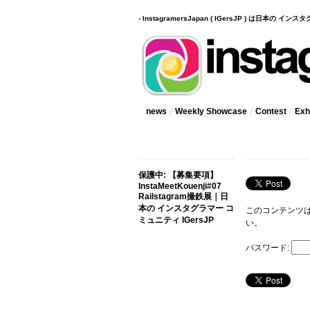
- InstagramersJapan ( IGersJP ) は日本の 
news
Weekly Showcase
Contest
Exhi
保護中: 【募集要項】
InstaMeetKouenji#07
Railstagram撮鉄展｜日
本の インスタグラマー コ
このコンテンツ
ミュニティ IGersJP
い。
パスワード: