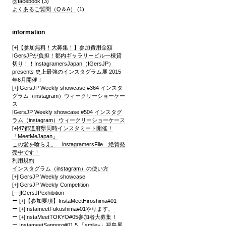
@facebook
(3)
よくあるご質問（Q＆A）
(1)
information
[+]
【参加無料！大募集！】参加費用全額
IGersJPが負担！都内ギャラリービル一棟貸
切り！！InstagramersJapan（IGersJP）
presents 史上最強のインスタグラム展 2015
年6月開催！
[+]
IGersJP Weekly showcase #364 インスタ
グラム（instagram）ウィークリーショーケー
ス
IGersJP Weekly showcase #504 インスタグ
ラム（instagram）ウィークリーショーケース
[+]
47都道府県同時インスタミート開催！
「MeetMeJapan」
この愛を喰らえ。 instagramersFile 絶賛発
売中です！
利用規約
インスタグラム（instagram）の使い方
[+]
IGersJP Weekly showcase
[+]
IGersJP Weekly Competition
[—]
IGersJPexhibition
[+]
【参加要項】InstaMeetHiroshima#01
[+]
InstameetFukushima#01やります。
[+]
InstaMeetTOKYO#05参加者大募集！
InstameetSapporo#01.5 「smile+」福島展