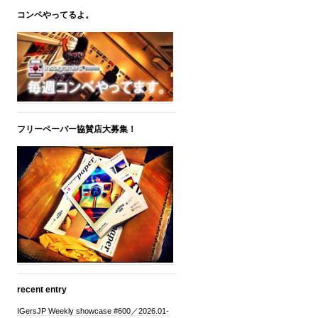
コンペやってるよ。
フリーペーパー協賛店大募集！
recent entry
IGersJP Weekly showcase #600／2026.01-