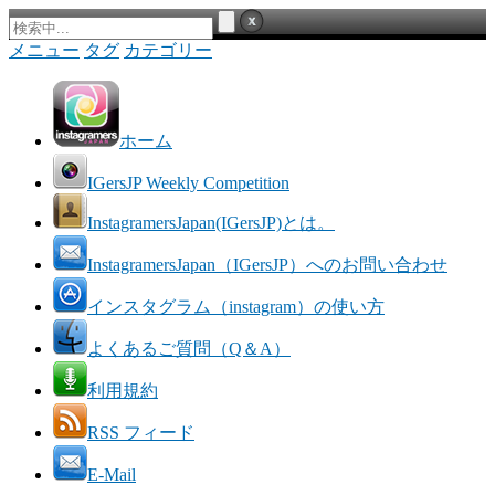
メニュー
タグ
カテゴリー
ホーム
IGersJP Weekly Competition
InstagramersJapan(IGersJP)とは。
InstagramersJapan（IGersJP）へのお問い合わせ
インスタグラム（instagram）の使い方
よくあるご質問（Q＆A）
利用規約
RSS フィード
E-Mail