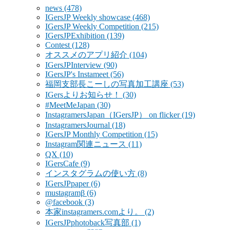
news
(478)
IGersJP Weekly showcase
(468)
IGersJP Weekly Competition
(215)
IGersJPExhibition
(139)
Contest
(128)
オススメのアプリ紹介
(104)
IGersJPInterview
(90)
IGersJP's Instameet
(56)
福岡支部長こーしの写真加工講座
(53)
IGersよりお知らせ！
(30)
#MeetMeJapan
(30)
InstagramersJapan（IGersJP） on flicker
(19)
InstagramersJournal
(18)
IGersJP Monthly Competition
(15)
Instagram関連ニュース
(11)
QX
(10)
IGersCafe
(9)
インスタグラムの使い方
(8)
IGersJPpaper
(6)
mustagramβ
(6)
@facebook
(3)
本家instagramers.comより。
(2)
IGersJPphotoback写真部
(1)