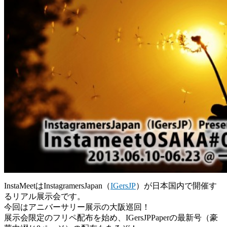
InstaMeetはInstagramersJapan（
IGersJP
）が日本国内で開催す
るリアル展示会です。
今回はアニバーサリー展示の大阪巡回！
展示会限定のフリペ配布を始め、IGersJPPaperの最新号（豪