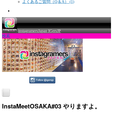
よくあるご質問（Q＆A）
(1)
instagramersJapan IGersJP
検索
InstaMeetOSAKA#03 やりますよ。