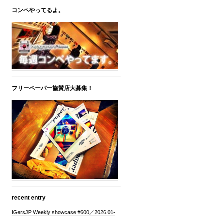
コンペやってるよ。
フリーペーパー協賛店大募集！
recent entry
IGersJP Weekly showcase #600／2026.01-