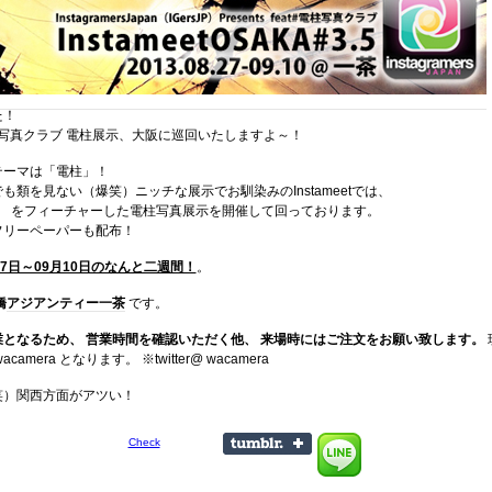
た！
#電柱写真クラブ 電柱展示、大阪に巡回いたしますよ～！
テーマは「電柱」！
も類を見ない（爆笑）ニッチな展示でお馴染みのInstameetでは、
ブ をフィーチャーした電柱写真展示を開催して回っております。
フリーペーパーも配布！
27日～09月10日のなんと二週間！
。
橋
アジアンティー一茶
です。
業となるため、
営業時間を確認いただく他、
来場時にはご注文をお願い致します。
camera となります。 ※twitter@ wacamera
笑）関西方面がアツい！
Check