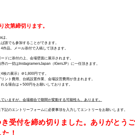
、
。
り次第締切ります。
okaは、
れば誰でも参加することができます。
り4作品。メール添付で入稿して頂きます。
ボードに添付の上、会場壁面に展示されます。
一切はInstagramersJapan（IGersJP）に一任頂きます。
4枚の展示）＠1,800円です。
プリント費用、台紙設置作業、会場設営費用が含まれます。
れる場合は＋500円をお願いしております。
していますが、会場都合で期間が変動する可能性も、あります。
は下記のエントリーフォームに必要事項を入力してエントリーをお願いします。
つき受付を締め切りました。ありがとう
した！