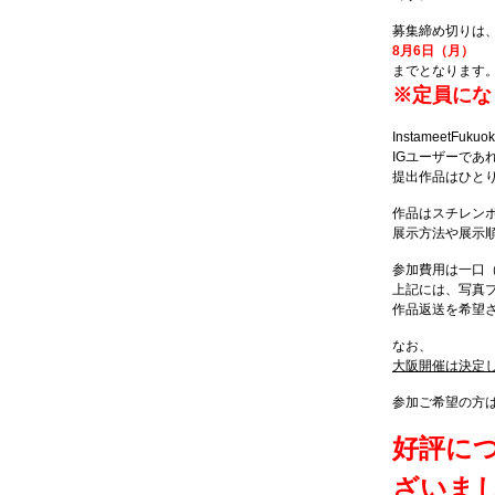
募集締め切りは
8月6日（月）
までとなります
※定員にな
InstameetFuku
IGユーザーであ
提出作品はひと
作品はスチレン
展示方法や展示順序の
参加費用は一口（
上記には、写真
作品返送を希望さ
なお、
大阪開催は決定
参加ご希望の方
好評に
ざいま