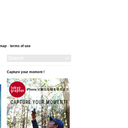
emap
terms‎ of use
Capture your moment !