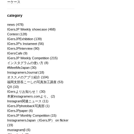
ーケース
category
news
(478)
IGersJP Weekly showcase
(468)
Contest
(128)
IGersJPExhibition
(139)
IGersJP's Instameet
(56)
IGersJPInterview
(90)
IGersCafe
(9)
IGersJP Weekly Competition
(215)
インスタグラムの使い方
(8)
#MeetMeJapan
(30)
InstagramersJournal
(18)
オススメのアプリ紹介
(104)
福岡支部長こーしの写真加工講座
(53)
QX
(10)
IGersよりお知らせ！
(30)
本家instagramers.comより。
(2)
Instagram関連ニュース
(11)
IGersJPphotoback写真部
(1)
IGersJPpaper
(6)
IGersJP Monthly Competition
(15)
InstagramersJapan（IGersJP） on flicker
(19)
mustagramβ
(6)