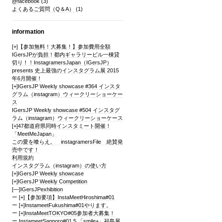
@facebook
(3)
よくあるご質問（Q＆A）
(1)
information
[+]
【参加無料！大募集！】参加費用全額
IGersJPが負担！都内ギャラリービル一棟貸
切り！！InstagramersJapan（IGersJP）
presents 史上最強のインスタグラム展 2015
年6月開催！
[+]
IGersJP Weekly showcase #364 インスタ
グラム（instagram）ウィークリーショーケー
ス
IGersJP Weekly showcase #504 インスタグ
ラム（instagram）ウィークリーショーケース
[+]
47都道府県同時インスタミート開催！
「MeetMeJapan」
この愛を喰らえ。 instagramersFile 絶賛発
売中です！
利用規約
インスタグラム（instagram）の使い方
[+]
IGersJP Weekly showcase
[+]
IGersJP Weekly Competition
[—]
IGersJPexhibition
[+]
【参加要項】InstaMeetHiroshima#01
[+]
InstameetFukushima#01やります。
[+]
InstaMeetTOKYO#05参加者大募集！
InstameetSapporo#01.5 「smile+」福島展