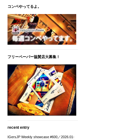
コンペやってるよ。
フリーペーパー協賛店大募集！
recent entry
IGersJP Weekly showcase #600／2026.01-