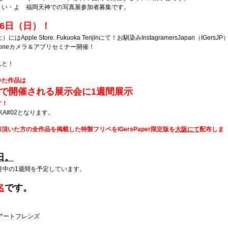
・い・よ 福岡天神での写真展参加者募集です。
16日（日）！
土）には
Apple Store. Fukuoka Tenjin
にて！お馴染みInstagramersJapan（IGersJP
honeカメラ＆アプリセミナー開催！
んと！
いた作品は
阪で開催される展示会に1週間展示
す！
SAKA#02となります。
頂いた方の全作品を掲載した特製フリペをIGersPaper限定版を
大阪にて
配布しま
日。
月中の1週間を予定しています。
名
です。
アートフレンズ