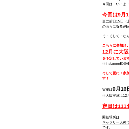
今回は い・よ
今回は9月
更に前日15日（
の面々に寄るiP
そ・そして・な
こちらに参加頂
12月に大
を予定していま
※InstameetO
そして更に！参加
す！
9月16
実施は
※大阪実施は12
定員は111
開催場所は
ギャラリー天神 
です。