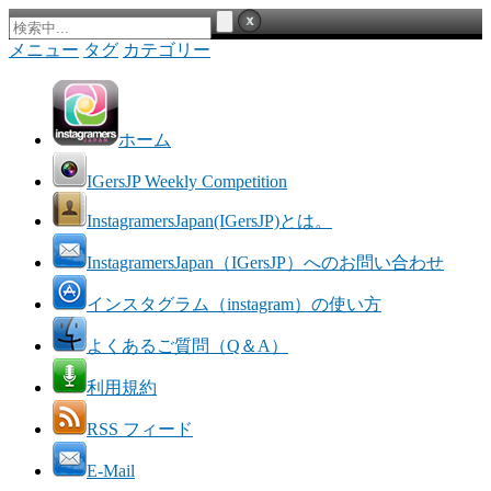
メニュー
タグ
カテゴリー
ホーム
IGersJP Weekly Competition
InstagramersJapan(IGersJP)とは。
InstagramersJapan（IGersJP）へのお問い合わせ
インスタグラム（instagram）の使い方
よくあるご質問（Q＆A）
利用規約
RSS フィード
E-Mail