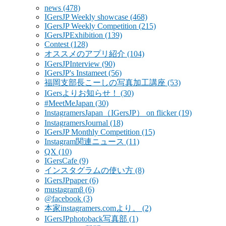
news
(478)
IGersJP Weekly showcase
(468)
IGersJP Weekly Competition
(215)
IGersJPExhibition
(139)
Contest
(128)
オススメのアプリ紹介
(104)
IGersJPInterview
(90)
IGersJP's Instameet
(56)
福岡支部長こーしの写真加工講座
(53)
IGersよりお知らせ！
(30)
#MeetMeJapan
(30)
InstagramersJapan（IGersJP） on flicker
(19)
InstagramersJournal
(18)
IGersJP Monthly Competition
(15)
Instagram関連ニュース
(11)
QX
(10)
IGersCafe
(9)
インスタグラムの使い方
(8)
IGersJPpaper
(6)
mustagramβ
(6)
@facebook
(3)
本家instagramers.comより。
(2)
IGersJPphotoback写真部
(1)