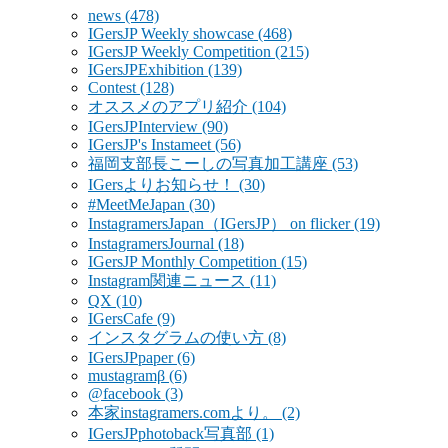
news
(478)
IGersJP Weekly showcase
(468)
IGersJP Weekly Competition
(215)
IGersJPExhibition
(139)
Contest
(128)
オススメのアプリ紹介
(104)
IGersJPInterview
(90)
IGersJP's Instameet
(56)
福岡支部長こーしの写真加工講座
(53)
IGersよりお知らせ！
(30)
#MeetMeJapan
(30)
InstagramersJapan（IGersJP） on flicker
(19)
InstagramersJournal
(18)
IGersJP Monthly Competition
(15)
Instagram関連ニュース
(11)
QX
(10)
IGersCafe
(9)
インスタグラムの使い方
(8)
IGersJPpaper
(6)
mustagramβ
(6)
@facebook
(3)
本家instagramers.comより。
(2)
IGersJPphotoback写真部
(1)