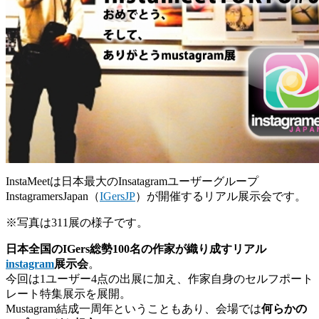
InstaMeetは日本最大のInsatagramユーザーグループ
InstagramersJapan（
IGersJP
）が開催するリアル展示会です。
※写真は311展の様子です。
日本全国のIGers総勢100名の作家が織り成すリアル
instagram
展示会
。
今回は1ユーザー4点の出展に加え、作家自身のセルフポート
レート特集展示を展開。
Mustagram結成一周年ということもあり、会場では
何らかの