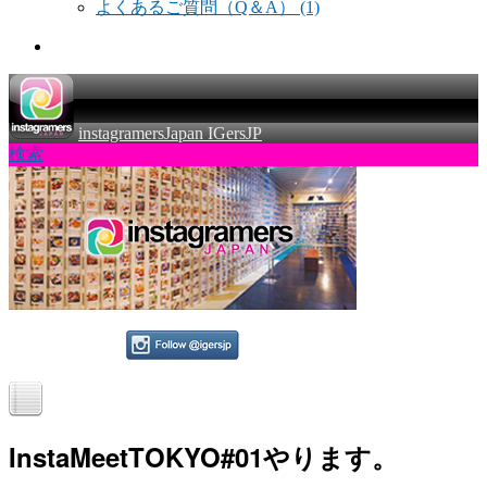
よくあるご質問（Q＆A）
(1)
instagramersJapan IGersJP
検索
InstaMeetTOKYO#01やります。