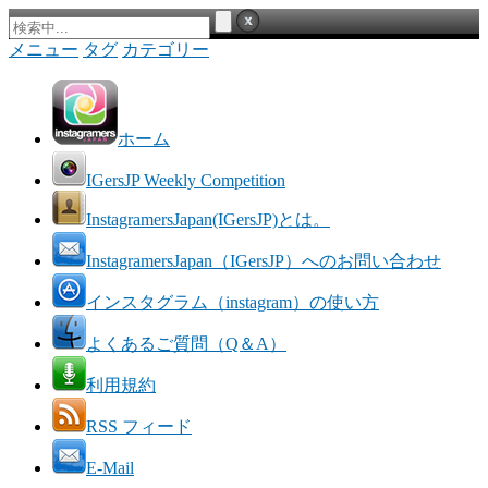
メニュー
タグ
カテゴリー
ホーム
IGersJP Weekly Competition
InstagramersJapan(IGersJP)とは。
InstagramersJapan（IGersJP）へのお問い合わせ
インスタグラム（instagram）の使い方
よくあるご質問（Q＆A）
利用規約
RSS フィード
E-Mail