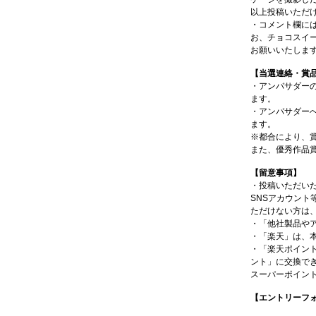
以上投稿いただ
・コメント欄に
お、チョコスイ
お願いいたしま
【当選連絡・賞
・アンバサダー
ます。
・アンバサダー
ます。
※都合により、
また、優秀作品賞は、
【留意事項】
・投稿いただいた
SNSアカウン
ただけない方は
・「他社製品や
・「楽天」は、
・「楽天ポイン
ント」に交換で
スーパーポイン
【エントリーフ