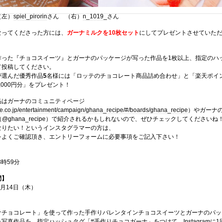
（左）
spiel_pirorin
さん （右）
n_1019_
さん
なってくださった方には、
ガーナミルクを10枚セット
にしてプレゼントさせていた
作った『チョコスイーツ』とガーナのパッケージが写った作品を1枚以上、指定のハ
て投稿してください。
が選んだ優秀作品
5
名様には「ロッテのチョコレート商品詰め合わせ」と「楽天ポイ
,000円分」をプレゼント！
品はガーナのコミュニティページ
tte.co.jp/entertainment/campaign/ghana_recipe/#/boards/ghana_recipe
）やガーナ
（@ghana_recipe）で紹介されるかもしれないので、ぜひチェックしてくださいね
なりたい！というインスタグラマーの方は、
をよくご確認頂き、エントリーフォームに必要事項をご記入下さい！
3時59分
間】
2月14日（木）
ナチョコレート」を使って作った手作りバレンタインチョコスイーツとガーナのパッ
た写真作品を、指定ハッシュタグ「#手作りチョコガーナ」をつけて、
Instagram
に1