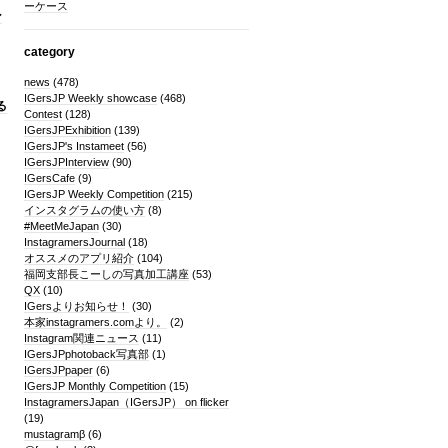
ーケース
ン
category
news
(478)
IGersJP Weekly showcase
(468)
る
Contest
(128)
IGersJPExhibition
(139)
IGersJP's Instameet
(56)
IGersJPInterview
(90)
IGersCafe
(9)
IGersJP Weekly Competition
(215)
インスタグラムの使い方
(8)
#MeetMeJapan
(30)
InstagramersJournal
(18)
オススメのアプリ紹介
(104)
福岡支部長こーしの写真加工講座
(53)
QX
(10)
IGersよりお知らせ！
(30)
本家instagramers.comより。
(2)
Instagram関連ニュース
(11)
IGersJPphotoback写真部
(1)
IGersJPpaper
(6)
IGersJP Monthly Competition
(15)
InstagramersJapan（IGersJP） on flicker
(19)
mustagramβ
(6)