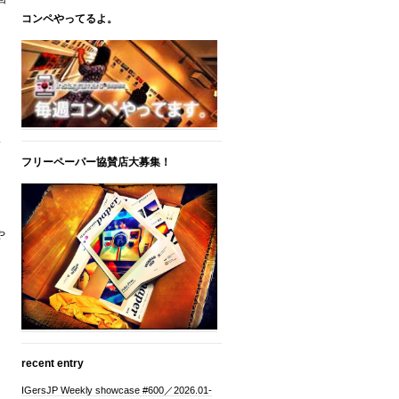
コンペやってるよ。
い
フリーペーパー協賛店大募集！
や
recent entry
IGersJP Weekly showcase #600／2026.01-