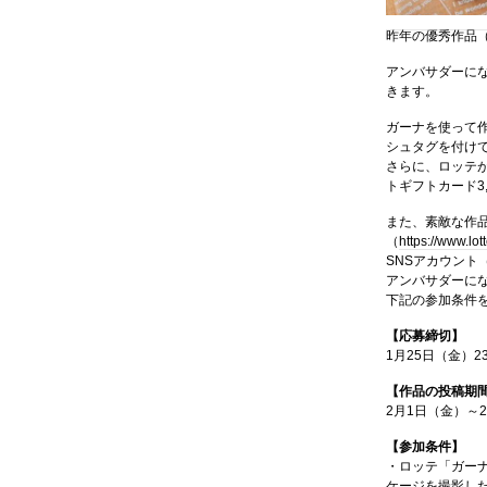
昨年の優秀作品
アンバサダーに
きます。
ガーナを使って
シュタグを付け
さらに、ロッテ
トギフトカード3
また、素敵な作
（
https://www.lo
SNSアカウント
アンバサダーに
下記の参加条件
【応募締切】
1月25日（金）2
【作品の投稿期
2月1日（金）～
【参加条件】
・ロッテ「ガー
ケージを撮影し