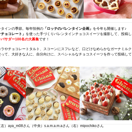
ンタインの季節。毎年恒例の
「ロッテのバレンタイン企画」
を今年も開催します♪
ナチョコレート」
を使った手づくりバレンタインチョコスイーツを撮影して、投稿し
ンバサダー100名の大募集
です！
コラやチョコレートタルト、スコーンにスフレなど、口どけなめらかなガーナミルク
使って、大好きな人に、自分向けに、スペシャルなチョコスイーツを作って投稿して
（左）
aya_m08
さん（中央）
s.a.m.a.m.a
さん（右）
mipochiko
さん