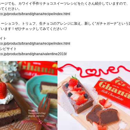
ページでも、カワイイ手作りチョコスイーツレシピをたくさん紹介していますので、
みてください。
.co.jp/products/brand/ghana/recipe/index.html
ーショコラ、トリュフ、生チョコのアレンジに加え、新しく“ガチャガーナ”という
ています！ぜひチェックしてみてください♡
イト
.co.jp/products/brand/ghana/recipe/index.html
シピサイト
.co.jp/products/brand/ghana/valentine2019/