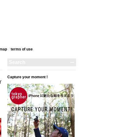
emap
terms‎ of use
Capture your moment !
イ
｜