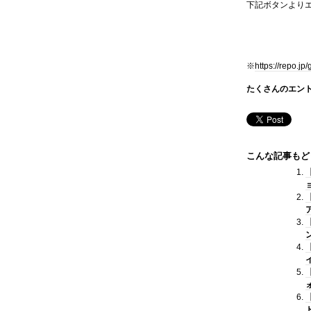
下記ボタンより
※
https://repo.jp
たくさんのエン
こんな記事もど