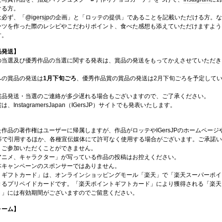
ける方。
は必ず、「@
igersjp
の企画」と「ロッテの提供」であることを記載いただける方。な
ーツを作った際のレシピやこだわりポイント、食べた感想も添えていただけますよう
す。
品発送】
の当選及び優秀作品の当選に関する発表は、賞品の発送をもってかえさせていただき
への賞品の発送は
1月下旬ごろ
、優秀作品賞の賞品の発送は2月下旬ごろを予定して
賞品発送・当選のご連絡が多少遅れる場合もございますので、ご了承ください。
InstagramersJapan（IGersJP）サイトでも発表いたします。
作品の著作権はユーザーに帰属しますが、作品がロッテやIGersJPのホームページ
ト等で引用するほか、各種宣伝媒体にて許可なく使用する場合がございます。ご承諾い
、ご参加いただくことができません。
アニメ、キャラクター」が写っている作品の投稿はお控えください。
本キャンペーンのスポンサーではありません。
トギフトカード」は、オンラインショッピングモール「楽天」で「楽天スーパーポイ
きるプリペイドカードです。「楽天ポイントギフトカード」により獲得される「楽天
ト」には有効期間がございますのでご留意ください。
ォーム】