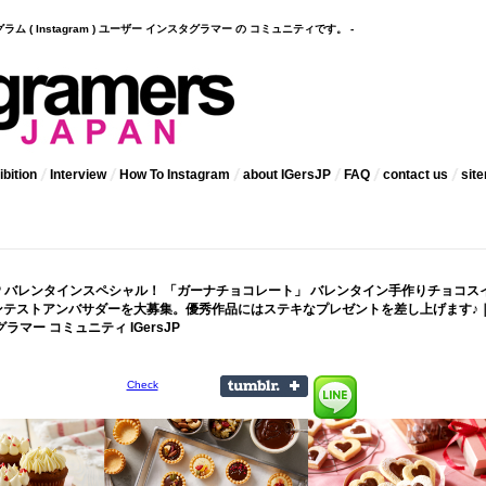
インスタグラム ( Instagram ) ユーザー インスタグラマー の コミュニティです。 -
bition
Interview
How To Instagram
about IGersJP
FAQ
contact us
sit
sJP バレンタインスペシャル！ 「ガーナチョコレート」 バレンタイン手作りチョコス
ンテストアンバサダーを大募集。優秀作品にはステキなプレゼントを差し上げます♪
ラマー コミュニティ IGersJP
Check