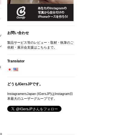
だ
お問い合わせ
ッ
製品サービス等のレビュー・取材・執筆のご
ン
依頼・展示会支援はこちらまで。
Translator
の
！
どうもIGersJPです。
InstagramersJapan (IGersJP)はInstagram日
本最大のユーザーグループです。
回