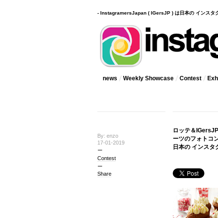
- InstagramersJapan ( IGersJP ) は日本の 
news
Weekly Showcase
Contest
Exhi
ロッテ＆IGer
By: enzo
ーツのフォトコ
17-01-2019
日本の インスタグ
Contest
Share