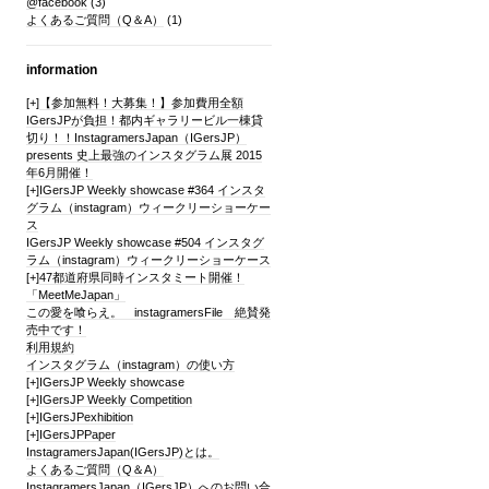
@facebook
(3)
よくあるご質問（Q＆A）
(1)
information
[+]
【参加無料！大募集！】参加費用全額
IGersJPが負担！都内ギャラリービル一棟貸
切り！！InstagramersJapan（IGersJP）
presents 史上最強のインスタグラム展 2015
年6月開催！
[+]
IGersJP Weekly showcase #364 インスタ
グラム（instagram）ウィークリーショーケー
ス
IGersJP Weekly showcase #504 インスタグ
ラム（instagram）ウィークリーショーケース
[+]
47都道府県同時インスタミート開催！
「MeetMeJapan」
この愛を喰らえ。 instagramersFile 絶賛発
売中です！
利用規約
インスタグラム（instagram）の使い方
[+]
IGersJP Weekly showcase
[+]
IGersJP Weekly Competition
[+]
IGersJPexhibition
[+]
IGersJPPaper
InstagramersJapan(IGersJP)とは。
よくあるご質問（Q＆A）
InstagramersJapan（IGersJP）へのお問い合