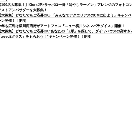
【100名大募集！】IGersJP×サッポロ一番「冷やしラーメン」アレンジのフォトコ
テストアンバサダーを大募集！
【大募集】どなたでもご応募OK♪ 「みんなでアクエリアスのCMに出よう」キャンペ
ーン開催！！[PR]
今年も広島は横川商店街がアートフェス「ニュー横川シネマパラダイス」開催！
【大募集】どなたでもご応募OK”あなたの「Σ形」を探して、ダイワハウスの高すぎ
「xevoΣグラス」をもらおう！”キャンペーン開催！！[PR]