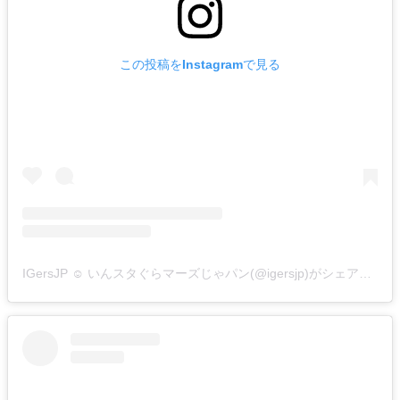
この投稿をInstagramで見る
IGersJP ☺︎ いんスタぐらマーズじゃパン(@igersjp)がシェアした投稿