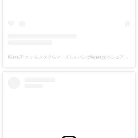
IGersJP ☺︎ いんスタぐらマーズじゃパン(@igersjp)がシェアした投稿