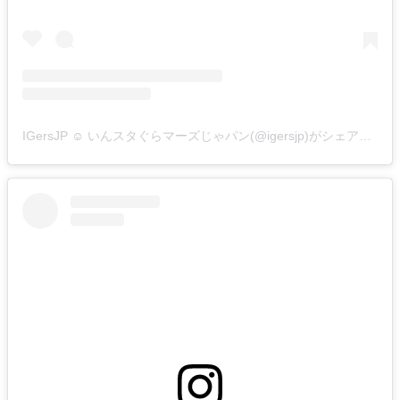
IGersJP ☺︎ いんスタぐらマーズじゃパン(@igersjp)がシェアした投稿