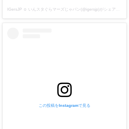
IGersJP ☺︎ いんスタぐらマーズじゃパン(@igersjp)がシェアした投稿
この投稿をInstagramで見る