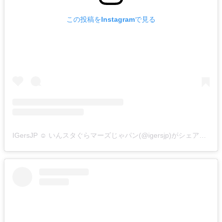
この投稿をInstagramで見る
IGersJP ☺︎ いんスタぐらマーズじゃパン(@igersjp)がシェアした投稿