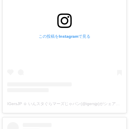
この投稿をInstagramで見る
IGersJP ☺︎ いんスタぐらマーズじゃパン(@igersjp)がシェアした投稿