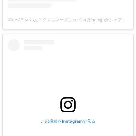
IGersJP ☺︎ いんスタぐらマーズじゃパン(@igersjp)がシェアした投稿
この投稿をInstagramで見る