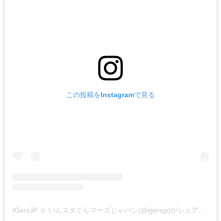
この投稿をInstagramで見る
IGersJP ☺︎ いんスタぐらマーズじゃパン(@igersjp)がシェアした投稿