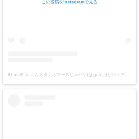
この投稿をInstagramで見る
IGersJP ☺︎ いんスタぐらマーズじゃパン(@igersjp)がシェアした投稿