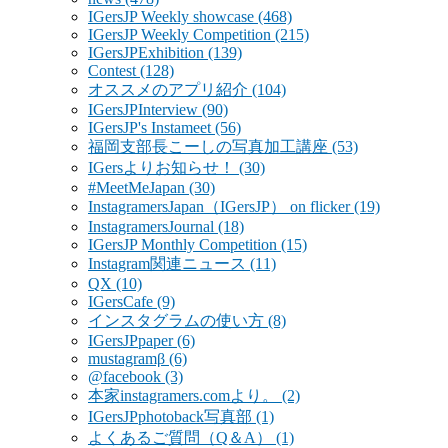
IGersJP Weekly showcase
(468)
IGersJP Weekly Competition
(215)
IGersJPExhibition
(139)
Contest
(128)
オススメのアプリ紹介
(104)
IGersJPInterview
(90)
IGersJP's Instameet
(56)
福岡支部長こーしの写真加工講座
(53)
IGersよりお知らせ！
(30)
#MeetMeJapan
(30)
InstagramersJapan（IGersJP） on flicker
(19)
InstagramersJournal
(18)
IGersJP Monthly Competition
(15)
Instagram関連ニュース
(11)
QX
(10)
IGersCafe
(9)
インスタグラムの使い方
(8)
IGersJPpaper
(6)
mustagramβ
(6)
@facebook
(3)
本家instagramers.comより。
(2)
IGersJPphotoback写真部
(1)
よくあるご質問（Q＆A）
(1)