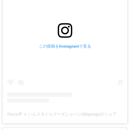
この投稿をInstagramで見る
IGersJP ☺︎ いんスタぐらマーズじゃパン(@igersjp)がシェアした投稿