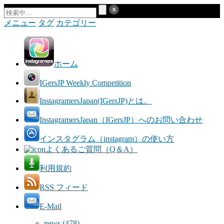
メニュー
タグ
カテゴリー
ホーム
IGersJP Weekly Competition
InstagramersJapan(IGersJP)とは。
InstagramersJapan（IGersJP）へのお問い合わせ
インスタグラム（instagram）の使い方
よくあるご質問（Q＆A）
利用規約
RSS フィード
E-Mail
news
(478)