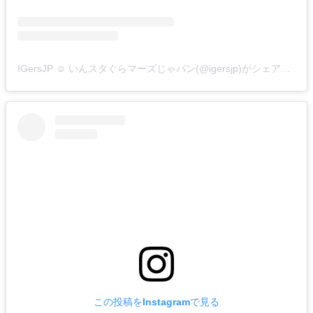
IGersJP ☺︎ いんスタぐらマーズじゃパン(@igersjp)がシェアした投稿
この投稿をInstagramで見る