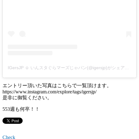
IGersJP ☺︎ いんスタぐらマーズじゃパン(@igersjp)がシェアした投稿
エントリー頂いた写真はこちらで一覧頂けます。
https://www.instagram.com/explore/tags/igersjp/
是非に御覧ください。
553週も何卒！！
Check