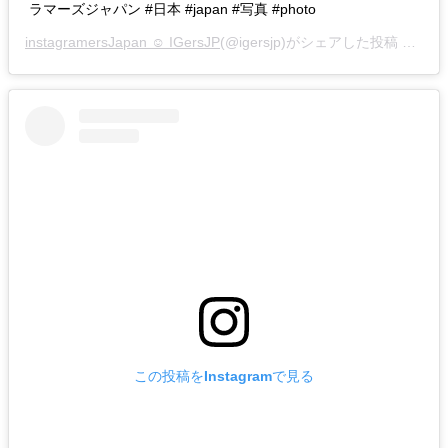
ラマーズジャパン #日本 #japan #写真 #photo
instagramersJapan ☺︎ IGersJP
(@igersjp)がシェアした投稿 –
201
この投稿をInstagramで見る