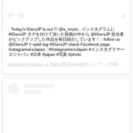
. Today's IGersJP is out !!! @a_miuto . インスタグラムに
#IGersJP タグを付けて頂いた投稿の中から @IGersJP 担当者
がピックアップした作品を毎日紹介しています！ : follow us
@IGersJP // valid tag #IGersJP check Facebook page
InstagramersJapan : #InstagramersJapan #インスタグラマー
ズジャパン #日本 #japan #写真 #photo
instagramersJapan ☺︎ IGersJP
(@igersjp)がシェアした投稿 –
201