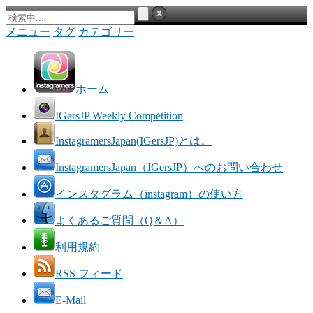
メニュー
タグ
カテゴリー
ホーム
IGersJP Weekly Competition
InstagramersJapan(IGersJP)とは。
InstagramersJapan（IGersJP）へのお問い合わせ
インスタグラム（instagram）の使い方
よくあるご質問（Q＆A）
利用規約
RSS フィード
E-Mail