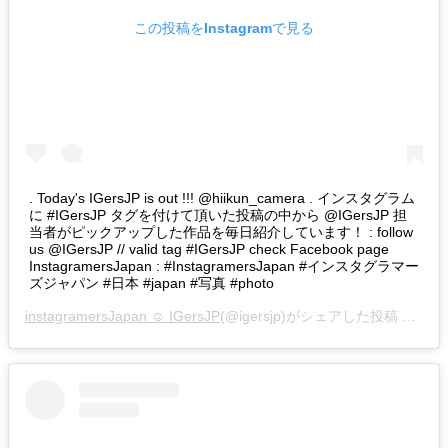
この投稿をInstagramで見る
. Today's IGersJP is out !!! @hiikun_camera . インスタグラム
に #IGersJP タグを付けて頂いた投稿の中から @IGersJP 担
当者がピックアップした作品を毎日紹介しています！ : follow
us @IGersJP // valid tag #IGersJP check Facebook page
InstagramersJapan : #InstagramersJapan #インスタグラマー
ズジャパン #日本 #japan #写真 #photo
instagramersJapan ☺︎ IGersJP
(@igersjp)がシェアした投稿 –
201