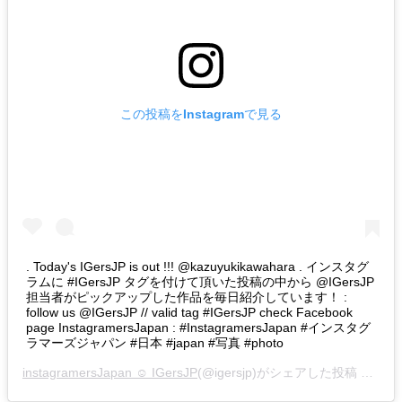
この投稿をInstagramで見る
. Today's IGersJP is out !!! @kazuyukikawahara . インスタグ
ラムに #IGersJP タグを付けて頂いた投稿の中から @IGersJP
担当者がピックアップした作品を毎日紹介しています！ :
follow us @IGersJP // valid tag #IGersJP check Facebook
page InstagramersJapan : #InstagramersJapan #インスタグ
ラマーズジャパン #日本 #japan #写真 #photo
instagramersJapan ☺︎ IGersJP
(@igersjp)がシェアした投稿 –
201