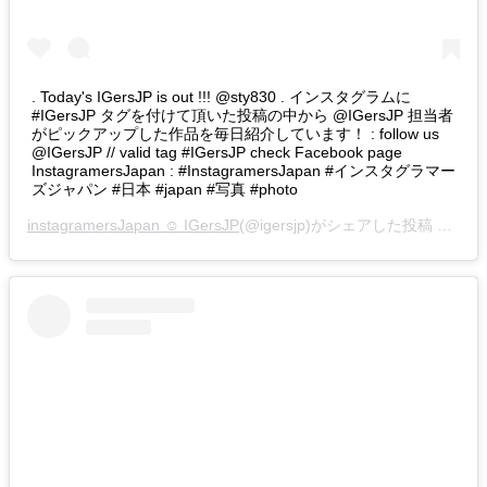
. Today's IGersJP is out !!! @sty830 . インスタグラムに
#IGersJP タグを付けて頂いた投稿の中から @IGersJP 担当者
がピックアップした作品を毎日紹介しています！ : follow us
@IGersJP // valid tag #IGersJP check Facebook page
InstagramersJapan : #InstagramersJapan #インスタグラマー
ズジャパン #日本 #japan #写真 #photo
instagramersJapan ☺︎ IGersJP
(@igersjp)がシェアした投稿 –
201