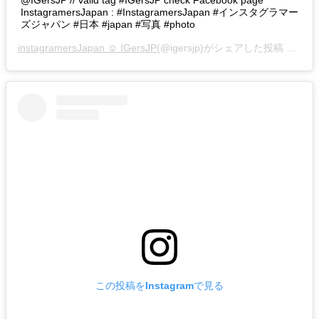
@IGersJP // valid tag #IGersJP check Facebook page
InstagramersJapan : #InstagramersJapan #インスタグラマー
ズジャパン #日本 #japan #写真 #photo
instagramersJapan ☺︎ IGersJP
(@igersjp)がシェアした投稿 –
201
この投稿をInstagramで見る