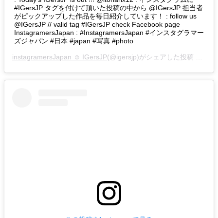
#IGersJP タグを付けて頂いた投稿の中から @IGersJP 担当者
がピックアップした作品を毎日紹介しています！ : follow us
@IGersJP // valid tag #IGersJP check Facebook page
InstagramersJapan : #InstagramersJapan #インスタグラマー
ズジャパン #日本 #japan #写真 #photo
instagramersJapan ☺︎ IGersJP
(@igersjp)がシェアした投稿 –
201