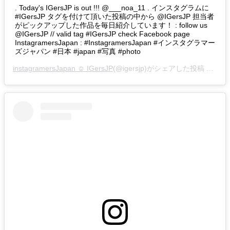
. Today's IGersJP is out !!! @___noa_11 . インスタグラムに
#IGersJP タグを付けて頂いた投稿の中から @IGersJP 担当者
がピックアップした作品を毎日紹介しています！ : follow us
@IGersJP // valid tag #IGersJP check Facebook page
InstagramersJapan : #InstagramersJapan #インスタグラマー
ズジャパン #日本 #japan #写真 #photo
instagramersJapan ☺︎ IGersJP
(@igersjp)がシェアした投稿 –
201