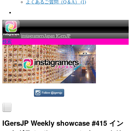
よくあるご質問（Q＆A）
(1)
instagramersJapan IGersJP
検索
IGersJP Weekly showcase #415 イン