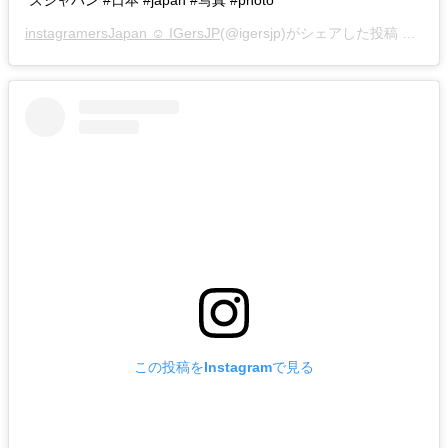
instagramersJapan ☺︎ IGersJP
(@igersjp)がシェアした投稿 –
201
この投稿をInstagramで見る