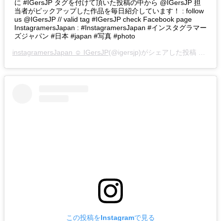
に #IGersJP タグを付けて頂いた投稿の中から @IGersJP 担
当者がピックアップした作品を毎日紹介しています！ : follow
us @IGersJP // valid tag #IGersJP check Facebook page
InstagramersJapan : #InstagramersJapan #インスタグラマー
ズジャパン #日本 #japan #写真 #photo
instagramersJapan ☺︎ IGersJP
(@igersjp)がシェアした投稿 –
201
この投稿をInstagramで見る