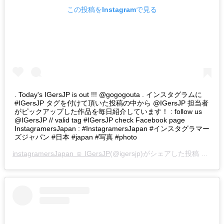
この投稿をInstagramで見る
. Today's IGersJP is out !!! @gogogouta . インスタグラムに
#IGersJP タグを付けて頂いた投稿の中から @IGersJP 担当者
がピックアップした作品を毎日紹介しています！ : follow us
@IGersJP // valid tag #IGersJP check Facebook page
InstagramersJapan : #InstagramersJapan #インスタグラマー
ズジャパン #日本 #japan #写真 #photo
instagramersJapan ☺︎ IGersJP
(@igersjp)がシェアした投稿 –
201