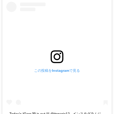
この投稿をInstagramで見る
. Today's IGersJP is out !!! @itonarix12 . インスタグラムに