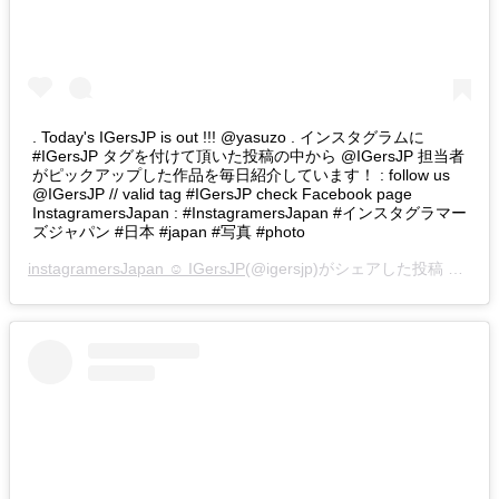
. Today's IGersJP is out !!! @yasuzo . インスタグラムに
#IGersJP タグを付けて頂いた投稿の中から @IGersJP 担当者
がピックアップした作品を毎日紹介しています！ : follow us
@IGersJP // valid tag #IGersJP check Facebook page
InstagramersJapan : #InstagramersJapan #インスタグラマー
ズジャパン #日本 #japan #写真 #photo
instagramersJapan ☺︎ IGersJP
(@igersjp)がシェアした投稿 –
201