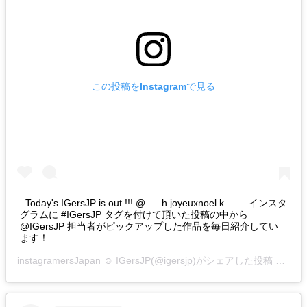
この投稿をInstagramで見る
. Today's IGersJP is out !!! @___h.joyeuxnoel.k___ . インスタ
グラムに #IGersJP タグを付けて頂いた投稿の中から
@IGersJP 担当者がピックアップした作品を毎日紹介してい
ます！
instagramersJapan ☺︎ IGersJP
(@igersjp)がシェアした投稿 –
201