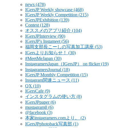
news
(478)
IGersJP Weekly showcase
(468)
IGersJP Weekly Competition
(215)
IGersJPExhibition
(139)
Contest
(128)
オススメのアプリ紹介
(104)
IGersJPInterview
(90)
IGersJP's Instameet
(56)
福岡支部長こーしの写真加工講座
(53)
IGersよりお知らせ！
(30)
#MeetMeJapan
(30)
InstagramersJapan（IGersJP） on flicker
(19)
InstagramersJournal
(18)
IGersJP Monthly Competition
(15)
Instagram関連ニュース
(11)
QX
(10)
IGersCafe
(9)
インスタグラムの使い方
(8)
IGersJPpaper
(6)
mustagramβ
(6)
@facebook
(3)
本家instagramers.comより。
(2)
IGersJPphotoback写真部
(1)