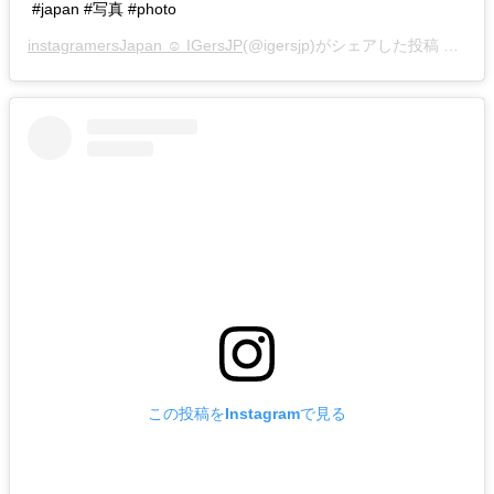
#japan #写真 #photo
instagramersJapan ☺︎ IGersJP
(@igersjp)がシェアした投稿 –
201
この投稿をInstagramで見る