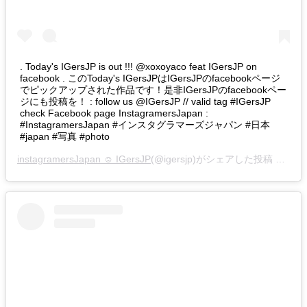
. Today's IGersJP is out !!! @xoxoyaco feat IGersJP on
facebook . このToday's IGersJPはIGersJPのfacebookページ
でピックアップされた作品です！是非IGersJPのfacebookペー
ジにも投稿を！ : follow us @IGersJP // valid tag #IGersJP
check Facebook page InstagramersJapan :
#InstagramersJapan #インスタグラマーズジャパン #日本
#japan #写真 #photo
instagramersJapan ☺︎ IGersJP
(@igersjp)がシェアした投稿 –
201