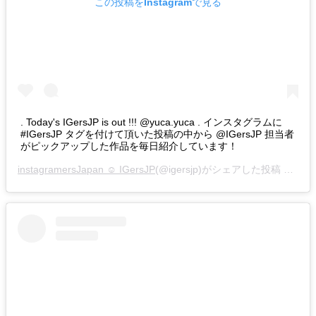
この投稿をInstagramで見る
. Today's IGersJP is out !!! @yuca.yuca . インスタグラムに
#IGersJP タグを付けて頂いた投稿の中から @IGersJP 担当者
がピックアップした作品を毎日紹介しています！
instagramersJapan ☺︎ IGersJP
(@igersjp)がシェアした投稿 –
201