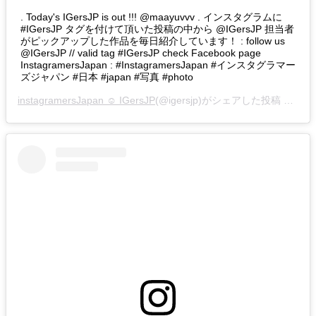
. Today's IGersJP is out !!! @maayuvvv . インスタグラムに
#IGersJP タグを付けて頂いた投稿の中から @IGersJP 担当者
がピックアップした作品を毎日紹介しています！ : follow us
@IGersJP // valid tag #IGersJP check Facebook page
InstagramersJapan : #InstagramersJapan #インスタグラマー
ズジャパン #日本 #japan #写真 #photo
instagramersJapan ☺︎ IGersJP
(@igersjp)がシェアした投稿 –
201