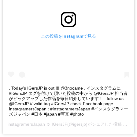
この投稿をInstagramで見る
. Today's IGersJP is out !!! @3nocame . インスタグラムに
#IGersJP タグを付けて頂いた投稿の中から @IGersJP 担当者
がピックアップした作品を毎日紹介しています！ : follow us
@IGersJP // valid tag #IGersJP check Facebook page
InstagramersJapan : #InstagramersJapan #インスタグラマー
ズジャパン #日本 #japan #写真 #photo
instagramersJapan ☺︎ IGersJP
(@igersjp)がシェアした投稿 –
201