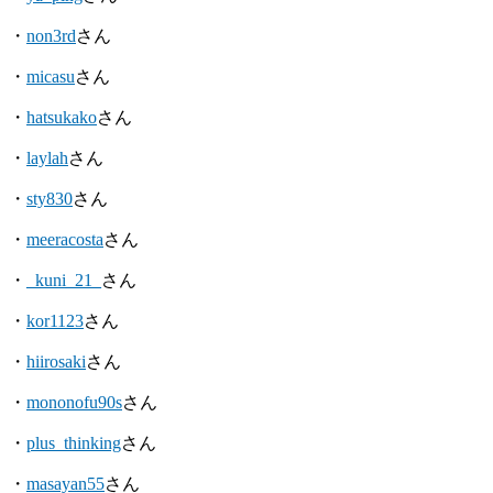
・
non3rd
さん
・
micasu
さん
・
hatsukako
さん
・
laylah
さん
・
sty830
さん
・
meeracosta
さん
・
_kuni_21_
さん
・
kor1123
さん
・
hiirosaki
さん
・
mononofu90s
さん
・
plus_thinking
さん
・
masayan55
さん