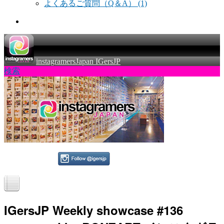
よくあるご質問（Q＆A）
(1)
instagramersJapan IGersJP
検索
IGersJP Weekly showcase #136