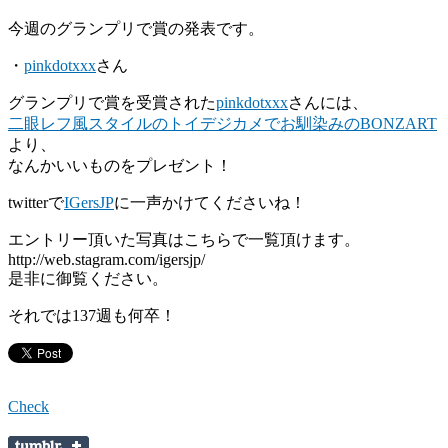
今週のグランプリで賞の発表です。
・
pinkdotxxx
さん
グランプリで賞を受賞された
pinkdotxxx
さんには、
二眼レフ風スタイルのトイデジカメでお馴染みのBONZART
より、
なんかいいものをプレゼント！
twitterで
IGersJP
に一声かけてくださいね！
エントリー頂いた写真はこちらで一覧頂けます。
http://web.stagram.com/igersjp/
是非に御覧ください。
それでは137週も何卒！
Check