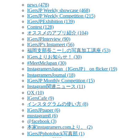
news
(478)
IGersJP Weekly showcase
(468)
IGersJP Weekly Competition
(215)
IGersJPExhibition
(139)
Contest
(128)
オススメのアプリ紹介
(104)
IGersJPInterview
(90)
IGersJP's Instameet
(56)
福岡支部長こーしの写真加工講座
(53)
IGersよりお知らせ！
(30)
#MeetMeJapan
(30)
InstagramersJapan（IGersJP） on flicker
(19)
InstagramersJournal
(18)
IGersJP Monthly Competition
(15)
Instagram関連ニュース
(11)
QX
(10)
IGersCafe
(9)
インスタグラムの使い方
(8)
IGersJPpaper
(6)
mustagramβ
(6)
@facebook
(3)
本家instagramers.comより。
(2)
IGersJPphotoback写真部
(1)