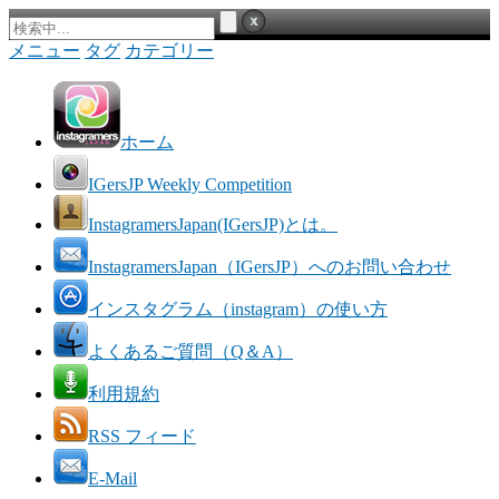
メニュー
タグ
カテゴリー
ホーム
IGersJP Weekly Competition
InstagramersJapan(IGersJP)とは。
InstagramersJapan（IGersJP）へのお問い合わせ
インスタグラム（instagram）の使い方
よくあるご質問（Q＆A）
利用規約
RSS フィード
E-Mail