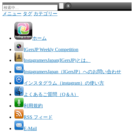
メニュー
タグ
カテゴリー
ホーム
IGersJP Weekly Competition
InstagramersJapan(IGersJP)とは。
InstagramersJapan（IGersJP）へのお問い合わせ
インスタグラム（instagram）の使い方
よくあるご質問（Q＆A）
利用規約
RSS フィード
E-Mail