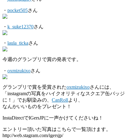
・
pocket505
さん
・
k_suke12370
さん
・
laula_ticka
さん
今週のグランプリで賞の発表です。
・
oxmizukixo
さん
グランプリで賞を受賞された
oxmizukixo
さんには、
「instagramの写真をハイクオリティなスクエア缶バッジ
に！」でお馴染みの、
CanRoll
より、
なんかいいものをプレゼント！
InstaDirectでIGersJPに一声かけてくださいね！
エントリー頂いた写真はこちらで一覧頂けます。
http://web.stagram.com/igersjp/