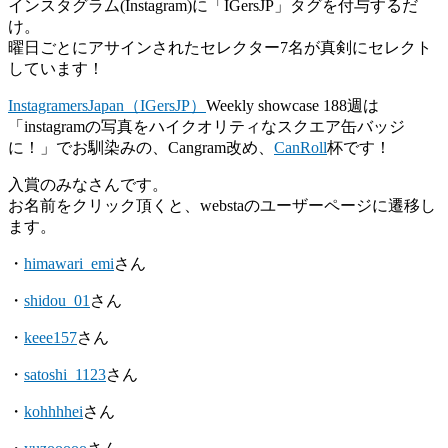
インスタグラム(Instagram)に「IGersJP」タグを付与するだ
け。
曜日ごとにアサインされたセレクター7名が真剣にセレクト
しています！
InstagramersJapan（IGersJP）
Weekly showcase 188週は
「instagramの写真をハイクオリティなスクエア缶バッジ
に！」でお馴染みの、Cangram改め、
CanRoll
杯です！
入賞のみなさんです。
お名前をクリック頂くと、webstaのユーザーページに遷移し
ます。
・
himawari_emi
さん
・
shidou_01
さん
・
keee157
さん
・
satoshi_1123
さん
・
kohhhhei
さん