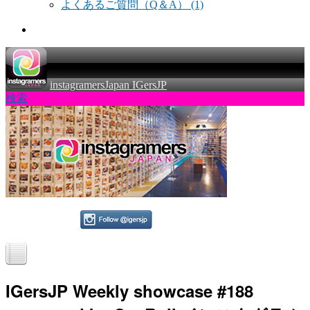
よくあるご質問（Q＆A）
(1)
instagramersJapan IGersJP
検索
IGersJP Weekly showcase #188