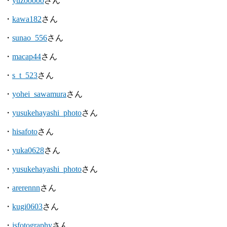
・
yuzooooo
さん
・
kawa182
さん
・
sunao_556
さん
・
macap44
さん
・
s_t_523
さん
・
yohei_sawamura
さん
・
yusukehayashi_photo
さん
・
hisafoto
さん
・
yuka0628
さん
・
yusukehayashi_photo
さん
・
arerennn
さん
・
kugi0603
さん
・
jsfotography
さん