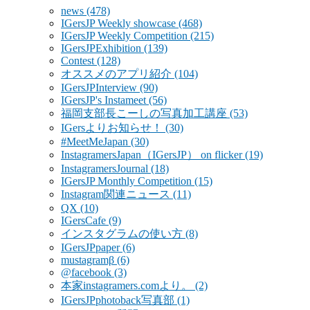
news
(478)
IGersJP Weekly showcase
(468)
IGersJP Weekly Competition
(215)
IGersJPExhibition
(139)
Contest
(128)
オススメのアプリ紹介
(104)
IGersJPInterview
(90)
IGersJP's Instameet
(56)
福岡支部長こーしの写真加工講座
(53)
IGersよりお知らせ！
(30)
#MeetMeJapan
(30)
InstagramersJapan（IGersJP） on flicker
(19)
InstagramersJournal
(18)
IGersJP Monthly Competition
(15)
Instagram関連ニュース
(11)
QX
(10)
IGersCafe
(9)
インスタグラムの使い方
(8)
IGersJPpaper
(6)
mustagramβ
(6)
@facebook
(3)
本家instagramers.comより。
(2)
IGersJPphotoback写真部
(1)