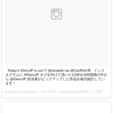
. Today's IGersJP is out !!! @zinateki via @CanRoll 杯 . インス
タグラムに #IGersJP タグを付けて頂いた1日約4,000投稿の中か
ら @IGersJP 担当者がピックアップした作品を毎日紹介してい
ます！
instagramersJapan ☺︎ IGersJPさん(@igersjp)が投稿した写真 –
201