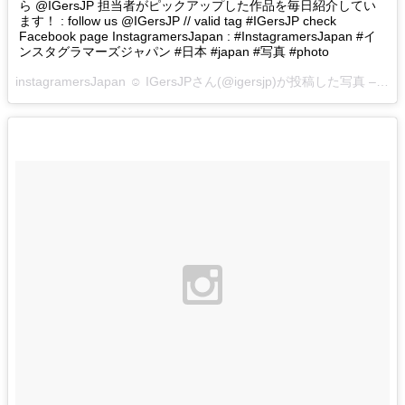
ら @IGersJP 担当者がピックアップした作品を毎日紹介してい
ます！ : follow us @IGersJP // valid tag #IGersJP check
Facebook page InstagramersJapan : #InstagramersJapan #イ
ンスタグラマーズジャパン #日本 #japan #写真 #photo
instagramersJapan ☺︎ IGersJPさん(@igersjp)が投稿した写真 –
201