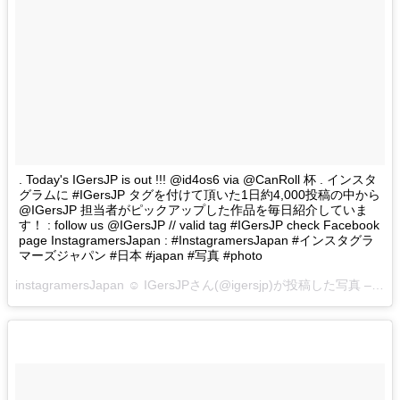
. Today's IGersJP is out !!! @id4os6 via @CanRoll 杯 . インスタ
グラムに #IGersJP タグを付けて頂いた1日約4,000投稿の中から
@IGersJP 担当者がピックアップした作品を毎日紹介していま
す！ : follow us @IGersJP // valid tag #IGersJP check Facebook
page InstagramersJapan : #InstagramersJapan #インスタグラ
マーズジャパン #日本 #japan #写真 #photo
instagramersJapan ☺︎ IGersJPさん(@igersjp)が投稿した写真 –
201