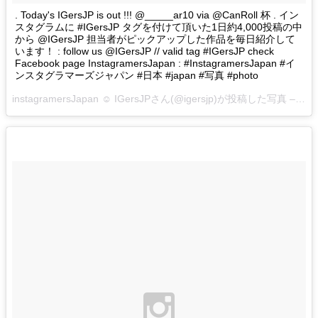
. Today's IGersJP is out !!! @_____ar10 via @CanRoll 杯 . イン
スタグラムに #IGersJP タグを付けて頂いた1日約4,000投稿の中
から @IGersJP 担当者がピックアップした作品を毎日紹介して
います！ : follow us @IGersJP // valid tag #IGersJP check
Facebook page InstagramersJapan : #InstagramersJapan #イ
ンスタグラマーズジャパン #日本 #japan #写真 #photo
instagramersJapan ☺︎ IGersJPさん(@igersjp)が投稿した写真 –
201