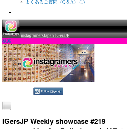
よくあるご質問（Q＆A）
(1)
instagramersJapan IGersJP
検索
IGersJP Weekly showcase #219