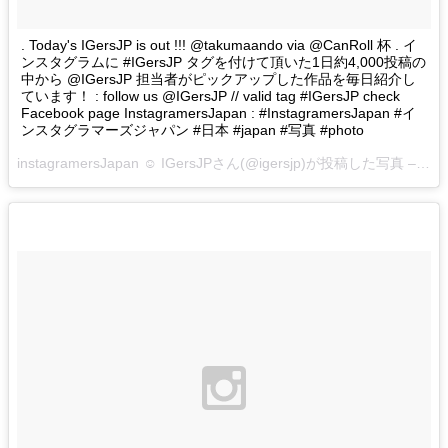
. Today's IGersJP is out !!! @takumaando via @CanRoll 杯 . イ
ンスタグラムに #IGersJP タグを付けて頂いた1日約4,000投稿の
中から @IGersJP 担当者がピックアップした作品を毎日紹介し
ています！ : follow us @IGersJP // valid tag #IGersJP check
Facebook page InstagramersJapan : #InstagramersJapan #イ
ンスタグラマーズジャパン #日本 #japan #写真 #photo
instagramersJapan ☺︎ IGersJPさん(@igersjp)が投稿した写真 –
201