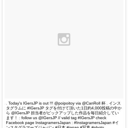
. Today's IGersJP is out !!! @poipoitoy via @CanRoll 杯 . インス
タグラムに #IGersJP タグを付けて頂いた1日約4,000投稿の中か
ら @IGersJP 担当者がピックアップした作品を毎日紹介してい
ます！ : follow us @IGersJP // valid tag #IGersJP check
Facebook page InstagramersJapan : #InstagramersJapan #イ
ンスタグラマーズジャパン #日本 #japan #写真 #photo