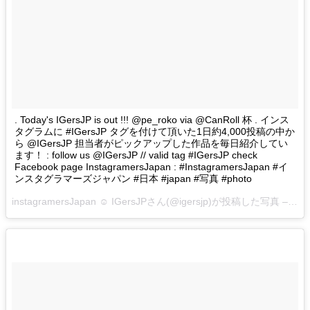
. Today's IGersJP is out !!! @pe_roko via @CanRoll 杯 . インス
タグラムに #IGersJP タグを付けて頂いた1日約4,000投稿の中か
ら @IGersJP 担当者がピックアップした作品を毎日紹介してい
ます！ : follow us @IGersJP // valid tag #IGersJP check
Facebook page InstagramersJapan : #InstagramersJapan #イ
ンスタグラマーズジャパン #日本 #japan #写真 #photo
instagramersJapan ☺︎ IGersJPさん(@igersjp)が投稿した写真 –
201