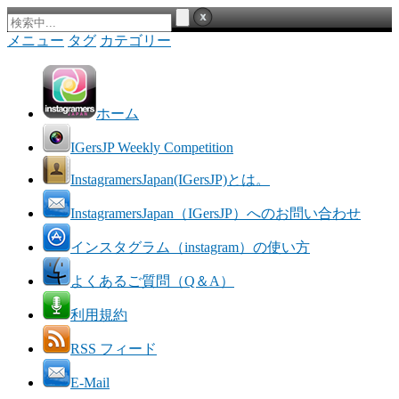
メニュー
タグ
カテゴリー
ホーム
IGersJP Weekly Competition
InstagramersJapan(IGersJP)とは。
InstagramersJapan（IGersJP）へのお問い合わせ
インスタグラム（instagram）の使い方
よくあるご質問（Q＆A）
利用規約
RSS フィード
E-Mail