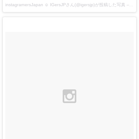
instagramersJapan ☺︎ IGersJPさん(@igersjp)が投稿した写真 –
201