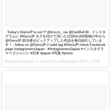
. Today's IGersJP is out !!! @trocco_ via @CanRoll 杯 . インスタ
グラムに #IGersJP タグを付けて頂いた1日約4,000投稿の中から
@IGersJP 担当者がピックアップした作品を毎日紹介していま
す！ : follow us @IGersJP // valid tag #IGersJP check Facebook
page InstagramersJapan : #InstagramersJapan #インスタグラ
マーズジャパン #日本 #japan #写真 #photo
instagramersJapan ☺︎ IGersJPさん(@igersjp)が投稿した写真 –
201