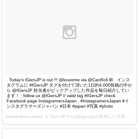
. Today's IGersJP is out !!! @kouisme via @CanRoll 杯 . インス
タグラムに #IGersJP タグを付けて頂いた1日約4,000投稿の中か
ら @IGersJP 担当者がピックアップした作品を毎日紹介してい
ます！ : follow us @IGersJP // valid tag #IGersJP check
Facebook page InstagramersJapan : #InstagramersJapan #イ
ンスタグラマーズジャパン #日本 #japan #写真 #photo
instagramersJapan ☺︎ IGersJPさん(@igersjp)が投稿した写真 –
201