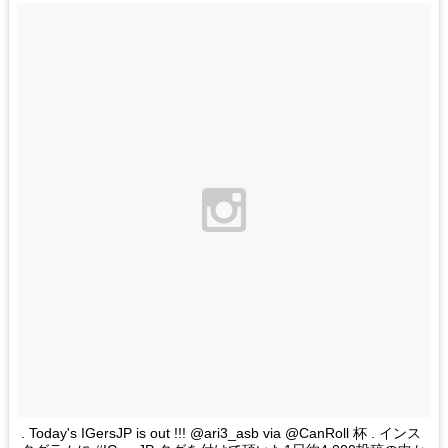
. Today's IGersJP is out !!! @ari3_asb via @CanRoll 杯 . インス