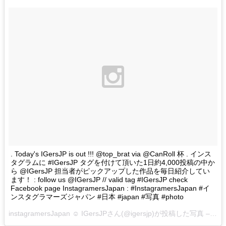
. Today's IGersJP is out !!! @top_brat via @CanRoll 杯 . インス
タグラムに #IGersJP タグを付けて頂いた1日約4,000投稿の中か
ら @IGersJP 担当者がピックアップした作品を毎日紹介してい
ます！ : follow us @IGersJP // valid tag #IGersJP check
Facebook page InstagramersJapan : #InstagramersJapan #イ
ンスタグラマーズジャパン #日本 #japan #写真 #photo
instagramersJapan ☺︎ IGersJPさん(@igersjp)が投稿した写真 –
201