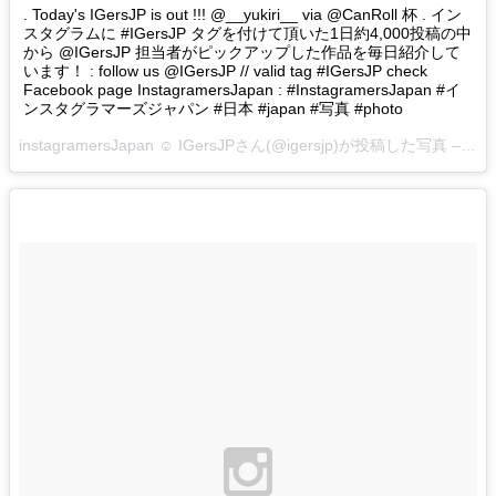
. Today's IGersJP is out !!! @__yukiri__ via @CanRoll 杯 . イン
スタグラムに #IGersJP タグを付けて頂いた1日約4,000投稿の中
から @IGersJP 担当者がピックアップした作品を毎日紹介して
います！ : follow us @IGersJP // valid tag #IGersJP check
Facebook page InstagramersJapan : #InstagramersJapan #イ
ンスタグラマーズジャパン #日本 #japan #写真 #photo
instagramersJapan ☺︎ IGersJPさん(@igersjp)が投稿した写真 –
201