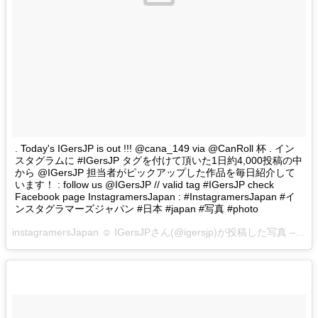
. Today's IGersJP is out !!! @cana_149 via @CanRoll 杯 . イン
スタグラムに #IGersJP タグを付けて頂いた1日約4,000投稿の中
から @IGersJP 担当者がピックアップした作品を毎日紹介して
います！ : follow us @IGersJP // valid tag #IGersJP check
Facebook page InstagramersJapan : #InstagramersJapan #イ
ンスタグラマーズジャパン #日本 #japan #写真 #photo
instagramersJapan ☺︎ IGersJPさん(@igersjp)が投稿した写真 –
201