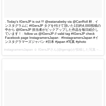
. Today's IGersJP is out !!! @watanabeby via @CanRoll 杯 . イ
ンスタグラムに #IGersJP タグを付けて頂いた1日約4,000投稿の
中から @IGersJP 担当者がピックアップした作品を毎日紹介し
ています！ : follow us @IGersJP // valid tag #IGersJP check
Facebook page InstagramersJapan : #InstagramersJapan #イ
ンスタグラマーズジャパン #日本 #japan #写真 #photo
instagramersJapan ☺︎ IGersJPさん(@igersjp)が投稿した写真 –
201