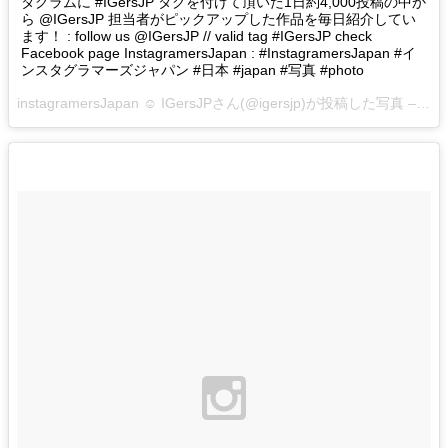
タグラムに #IGersJP タグを付けて頂いた1日約4,000投稿の中か
ら @IGersJP 担当者がピックアップした作品を毎日紹介してい
ます！ : follow us @IGersJP // valid tag #IGersJP check
Facebook page InstagramersJapan : #InstagramersJapan #イ
ンスタグラマーズジャパン #日本 #japan #写真 #photo
instagramersJapan ☺︎ IGersJPさん(@igersjp)が投稿した写真 –
201