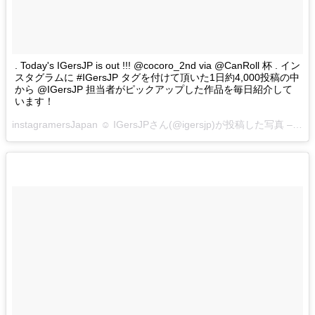
. Today's IGersJP is out !!! @cocoro_2nd via @CanRoll 杯 . イン
スタグラムに #IGersJP タグを付けて頂いた1日約4,000投稿の中
から @IGersJP 担当者がピックアップした作品を毎日紹介して
います！
instagramersJapan ☺︎ IGersJPさん(@igersjp)が投稿した写真 –
201