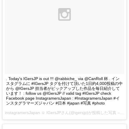
. Today's IGersJP is out !!! @rabbiche_ via @CanRoll 杯 . イン
スタグラムに #IGersJP タグを付けて頂いた1日約4,000投稿の中
から @IGersJP 担当者がピックアップした作品を毎日紹介して
います！ : follow us @IGersJP // valid tag #IGersJP check
Facebook page InstagramersJapan : #InstagramersJapan #イ
ンスタグラマーズジャパン #日本 #japan #写真 #photo
instagramersJapan ☺︎ IGersJPさん(@igersjp)が投稿した写真 –
201