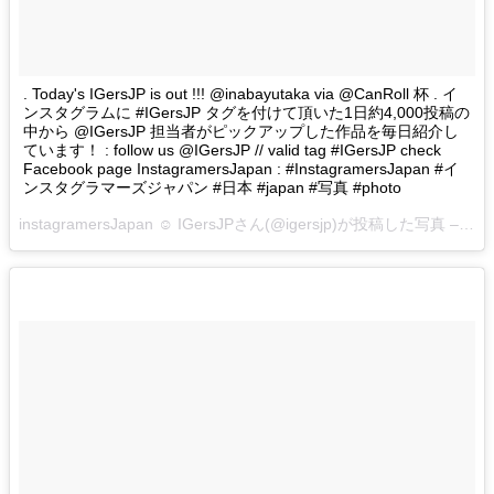
. Today's IGersJP is out !!! @inabayutaka via @CanRoll 杯 . イ
ンスタグラムに #IGersJP タグを付けて頂いた1日約4,000投稿の
中から @IGersJP 担当者がピックアップした作品を毎日紹介し
ています！ : follow us @IGersJP // valid tag #IGersJP check
Facebook page InstagramersJapan : #InstagramersJapan #イ
ンスタグラマーズジャパン #日本 #japan #写真 #photo
instagramersJapan ☺︎ IGersJPさん(@igersjp)が投稿した写真 –
201