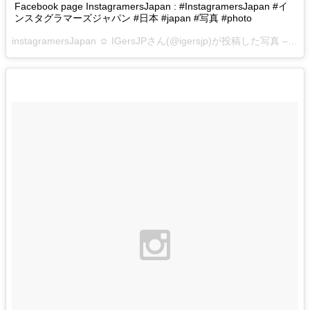
Facebook page InstagramersJapan : #InstagramersJapan #イ
ンスタグラマーズジャパン #日本 #japan #写真 #photo
instagramersJapan ☺︎ IGersJPさん(@igersjp)が投稿した写真 –
201