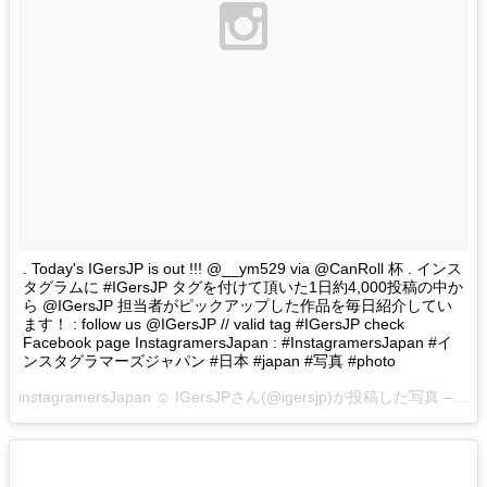
. Today's IGersJP is out !!! @__ym529 via @CanRoll 杯 . インス
タグラムに #IGersJP タグを付けて頂いた1日約4,000投稿の中か
ら @IGersJP 担当者がピックアップした作品を毎日紹介してい
ます！ : follow us @IGersJP // valid tag #IGersJP check
Facebook page InstagramersJapan : #InstagramersJapan #イ
ンスタグラマーズジャパン #日本 #japan #写真 #photo
instagramersJapan ☺︎ IGersJPさん(@igersjp)が投稿した写真 –
201