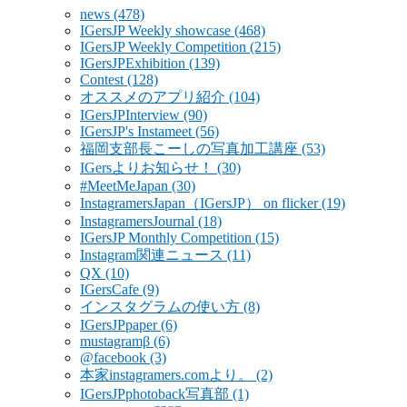
news
(478)
IGersJP Weekly showcase
(468)
IGersJP Weekly Competition
(215)
IGersJPExhibition
(139)
Contest
(128)
オススメのアプリ紹介
(104)
IGersJPInterview
(90)
IGersJP's Instameet
(56)
福岡支部長こーしの写真加工講座
(53)
IGersよりお知らせ！
(30)
#MeetMeJapan
(30)
InstagramersJapan（IGersJP） on flicker
(19)
InstagramersJournal
(18)
IGersJP Monthly Competition
(15)
Instagram関連ニュース
(11)
QX
(10)
IGersCafe
(9)
インスタグラムの使い方
(8)
IGersJPpaper
(6)
mustagramβ
(6)
@facebook
(3)
本家instagramers.comより。
(2)
IGersJPphotoback写真部
(1)