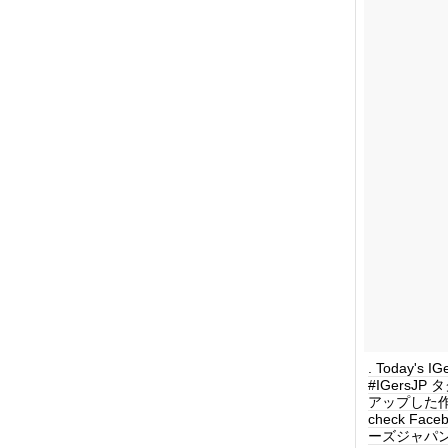
. Today's I
#IGersJ
アップした作品を毎
check Face
ーズジャパン #