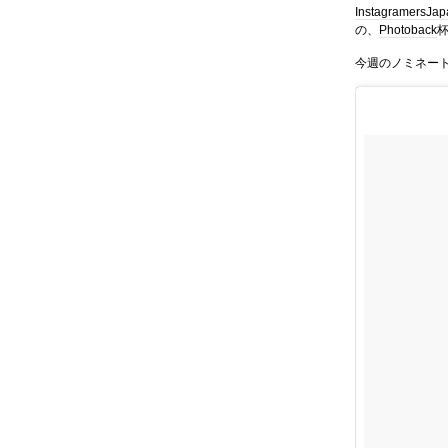
InstagramersJa
の、
Photoback
今週のノミネー