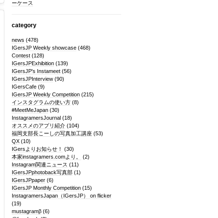
ーケース
category
news
(478)
IGersJP Weekly showcase
(468)
Contest
(128)
IGersJPExhibition
(139)
IGersJP's Instameet
(56)
IGersJPInterview
(90)
IGersCafe
(9)
IGersJP Weekly Competition
(215)
インスタグラムの使い方
(8)
#MeetMeJapan
(30)
InstagramersJournal
(18)
オススメのアプリ紹介
(104)
福岡支部長こーしの写真加工講座
(53)
QX
(10)
IGersよりお知らせ！
(30)
本家instagramers.comより。
(2)
Instagram関連ニュース
(11)
IGersJPphotoback写真部
(1)
IGersJPpaper
(6)
IGersJP Monthly Competition
(15)
InstagramersJapan（IGersJP） on flicker
(19)
mustagramβ
(6)