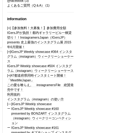
@facebook
(3)
よくあるご質問（Q＆A）
(1)
information
[+]
【参加無料！大募集！】参加費用全額
IGersJPが負担！都内ギャラリービル一棟貸
切り！！InstagramersJapan（IGersJP）
presents 史上最強のインスタグラム展 2015
年6月開催！
[+]
IGersJP Weekly showcase #364 インスタ
グラム（instagram）ウィークリーショーケー
ス
IGersJP Weekly showcase #504 インスタグ
ラム（instagram）ウィークリーショーケース
[+]
47都道府県同時インスタミート開催！
「MeetMeJapan」
この愛を喰らえ。 instagramersFile 絶賛発
売中です！
利用規約
インスタグラム（instagram）の使い方
[—]
IGersJP Weekly showcase
IGersJP Weekly showcase #160
presented by BONZART インスタグラム
（instagram）ウィークリーコンペティシ
ョン
IGersJP Weekly showcase #161
presented by ギズモショップ インスタグ