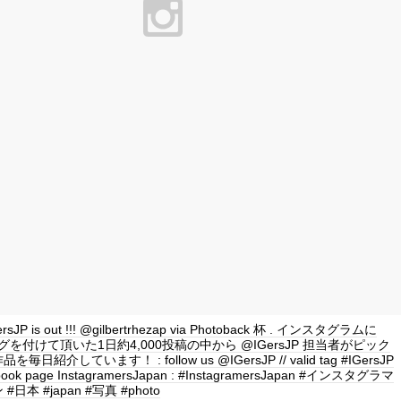
GersJP is out !!! @gilbertrhezap via Photoback 杯 . インスタグラムに
P タグを付けて頂いた1日約4,000投稿の中から @IGersJP 担当者がピック
日紹介しています！ : follow us @IGersJP // valid tag #IGersJP
book page InstagramersJapan : #InstagramersJapan #インスタグラマ
日本 #japan #写真 #photo