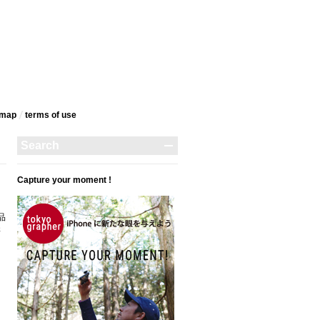
emap
terms‎ of use
Capture your moment !
品
さ