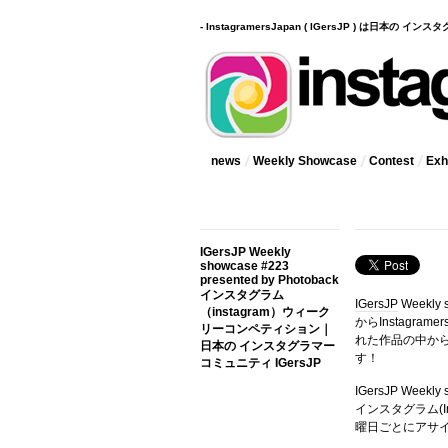
- InstagramersJapan ( IGersJP ) は日本の 
news
Weekly Showcase
Contest
Exhi
IGersJP Weekly
showcase #223
presented by Photoback
インスタグラム
IGersJP
Weekly
（instagram）ウィーク
からInstagr
リーコンペティション｜
れた作品の中か
日本の インスタグラマー
す！
コミュニティ IGersJP
IGersJP Wee
インスタグラム(In
曜日ごとにアサ