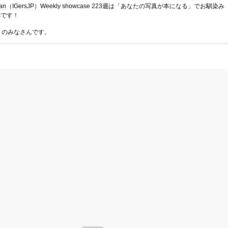
pan（IGersJP）
Weekly showcase 223週は「あなたの写真が本になる」でお馴染み
杯です！
トのみなさんです。