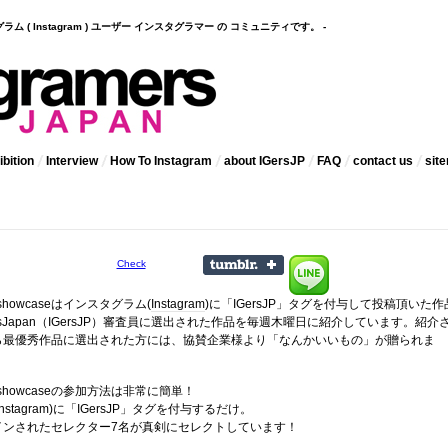
インスタグラム ( Instagram ) ユーザー インスタグラマー の コミュニティです。 -
bition
Interview
How To Instagram
about IGersJP
FAQ
contact us
sit
Check
 showcaseはインスタグラム(
Instagram
)に「IGersJP」タグを付与して投稿頂いた作
amersJapan（IGersJP）審査員に選出された作品を毎週木曜日に紹介しています。紹介
ら最優秀作品に選出された方には、協賛企業様より「なんかいいもの」が贈られま
kly showcaseの参加方法は非常に簡単！
stagram)に「IGersJP」タグを付与するだけ。
インされたセレクター7名が真剣にセレクトしています！