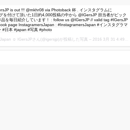
IGersJP is out !!! @mkhr08 via Photoback 杯 . インスタグラムに
P タグを付けて頂いた1日約4,000投稿の中から @IGersJP 担当者がピック
日紹介しています！ : follow us @IGersJP // valid tag #IGersJP
book page InstagramersJapan : #InstagramersJapan #インスタグラマ
日本 #japan #写真 #photo
rsJapan ☺︎ IGersJPさん(@igersjp)が投稿した写真 –
2016 3月 31 4:49午後 PDT