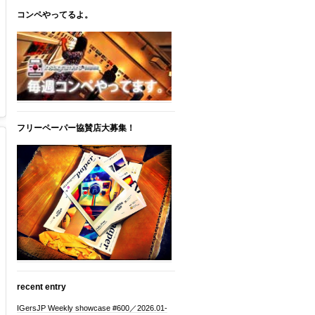
コンペやってるよ。
フリーペーパー協賛店大募集！
recent entry
IGersJP Weekly showcase #600／2026.01-