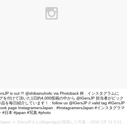
GersJP is out !!! @shibainuholic via Photoback 杯 . インスタグラムに
P タグを付けて頂いた1日約4,000投稿の中から @IGersJP 担当者がピック
日紹介しています！ : follow us @IGersJP // valid tag #IGersJP
book page InstagramersJapan : #InstagramersJapan #インスタグラマ
日本 #japan #写真 #photo
rsJapan ☺︎ IGersJPさん(@igersjp)が投稿した写真 –
2016 3月 31 5:51午前 PDT