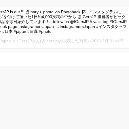
GersJP is out !!! @inaryu_photo via Photoback 杯 . インスタグラムに
P タグを付けて頂いた1日約4,000投稿の中から @IGersJP 担当者がピック
日紹介しています！ : follow us @IGersJP // valid tag #IGersJP
book page InstagramersJapan : #InstagramersJapan #インスタグラマ
日本 #japan #写真 #photo
rsJapan ☺︎ IGersJPさん(@igersjp)が投稿した写真 –
2016 3月 31 4:27午前 PDT