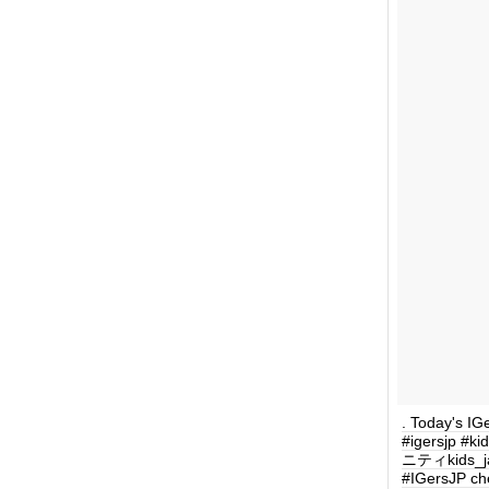
. Today's IG
#igersjp
ニティkids_j
#IGersJP ch