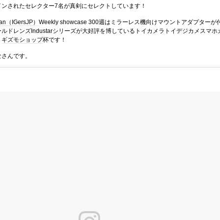
インされたセレクター7名が真剣にセレクトしています！
pan（IGersJP）
Weekly showcase 300週はミラーレス機向けマウントアダプターが
ルドレンズIndustarシリーズが大好評を博しているトイカメラトイデジカメスマホ
、
ギズモショップ
杯です！
なさんです。