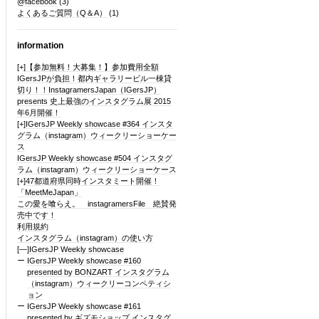
@facebook
(3)
よくあるご質問（Q＆A）
(1)
information
[+]
【参加無料！大募集！】参加費用全額
IGersJPが負担！都内ギャラリービル一棟貸
切り！！InstagramersJapan（IGersJP）
presents 史上最強のインスタグラム展 2015
年6月開催！
[+]
IGersJP Weekly showcase #364 インスタ
グラム（instagram）ウィークリーショーケー
ス
IGersJP Weekly showcase #504 インスタグ
ラム（instagram）ウィークリーショーケース
[+]
47都道府県同時インスタミート開催！
「MeetMeJapan」
この愛を喰らえ。 instagramersFile 絶賛発
売中です！
利用規約
インスタグラム（instagram）の使い方
[—]
IGersJP Weekly showcase
IGersJP Weekly showcase #160
presented by BONZART インスタグラム
（instagram）ウィークリーコンペティシ
ョン
IGersJP Weekly showcase #161
presented by ギズモショップ インスタグ