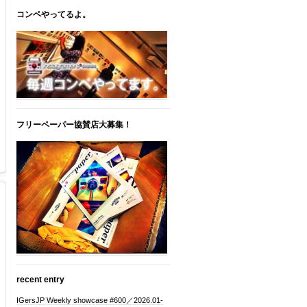
コンペやってるよ。
フリーペーパー協賛店大募集！
recent entry
IGersJP Weekly showcase #600／2026.01-