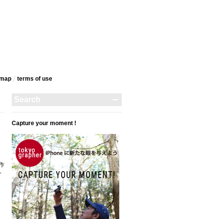
emap
terms‎ of use
Capture your moment !
作
介