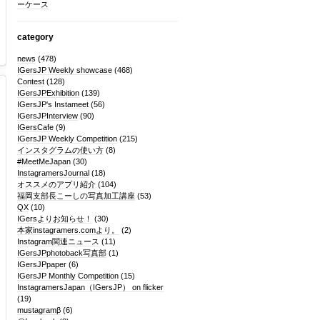
ーケース
category
news
(478)
IGersJP Weekly showcase
(468)
Contest
(128)
IGersJPExhibition
(139)
IGersJP's Instameet
(56)
IGersJPInterview
(90)
IGersCafe
(9)
IGersJP Weekly Competition
(215)
インスタグラムの使い方
(8)
#MeetMeJapan
(30)
InstagramersJournal
(18)
オススメのアプリ紹介
(104)
福岡支部長こーしの写真加工講座
(53)
QX
(10)
IGersよりお知らせ！
(30)
本家instagramers.comより。
(2)
Instagram関連ニュース
(11)
IGersJPphotoback写真部
(1)
IGersJPpaper
(6)
IGersJP Monthly Competition
(15)
InstagramersJapan（IGersJP） on flicker
(19)
mustagramβ
(6)