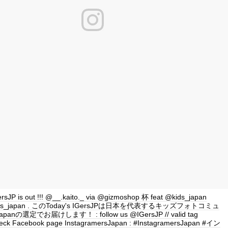
ersJP is out !!! @__.kaito._ via @gizmoshop 杯 feat @kids_japan
 #kids_japan . このToday's IGersJPは日本を代表するキッズフォトコミュ
apanの選定でお届けします！ : follow us @IGersJP // valid tag
eck Facebook page InstagramersJapan : #InstagramersJapan #イン