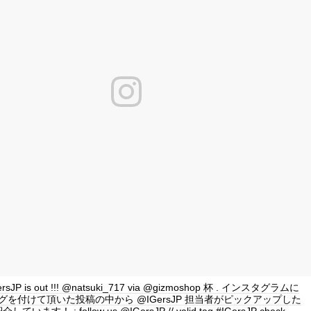
IGersJP is out !!! @natsuki_717 via @gizmoshop 杯 . インスタグラムに
P タグを付けて頂いた投稿の中から @IGersJP 担当者がピックアップした