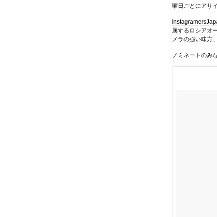
曜日ごとにアサ
InstagramersJa
属するロシアオー
メラの強い味方
ノミネートのみ