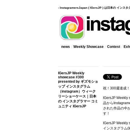
- InstagramersJapan ( IGersJP ) は日本の 
news
Weekly Showcase
Contest
Exhi
IGersJP Weekly
showcase #300
presented by ギズモショ
ップ インスタグラム
祝！300週達成
（instagram）ウィーク
リーショーケース｜日本
IGersJP
Weekly
の インスタグラマー コミ
品からInstag
ュニティ IGersJP
された作品の中
す！
IGersJP Wee
インスタグラム(In