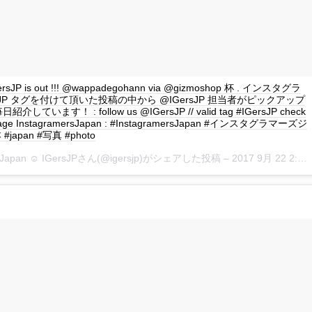
IGersJP is out !!! @wappadegohann via @gizmoshop 杯 . インスタグラ
rsJP タグを付けて頂いた投稿の中から @IGersJP 担当者がピックアップ
しています！ : follow us @IGersJP // valid tag #IGersJP check
page InstagramersJapan : #InstagramersJapan #インスタグラマーズジ
japan #写真 #photo
rsJapan ☺︎ IGersJPさん(@igersjp)がシェアした投稿 –
2017 9月 22 2:01午前 PDT