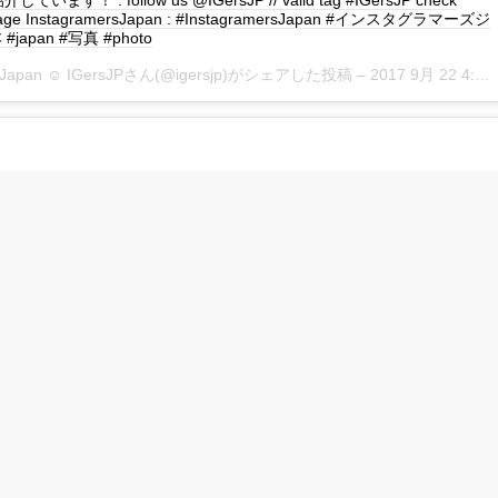
ます！ : follow us @IGersJP // valid tag #IGersJP check
page InstagramersJapan : #InstagramersJapan #インスタグラマーズジ
japan #写真 #photo
rsJapan ☺︎ IGersJPさん(@igersjp)がシェアした投稿 –
2017 9月 22 4:49午前 PDT