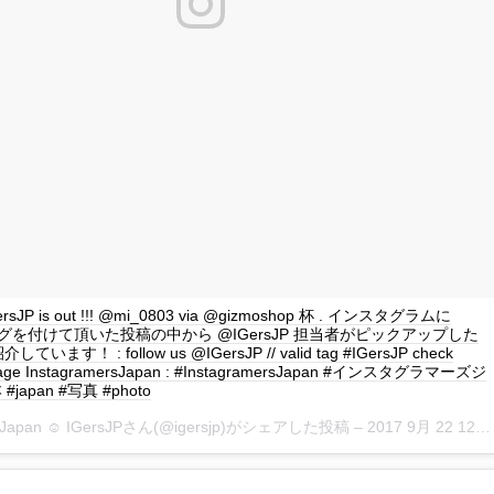
IGersJP is out !!! @mi_0803 via @gizmoshop 杯 . インスタグラムに
P タグを付けて頂いた投稿の中から @IGersJP 担当者がピックアップした
ます！ : follow us @IGersJP // valid tag #IGersJP check
page InstagramersJapan : #InstagramersJapan #インスタグラマーズジ
japan #写真 #photo
rsJapan ☺︎ IGersJPさん(@igersjp)がシェアした投稿 –
2017 9月 22 12:09午前 PDT