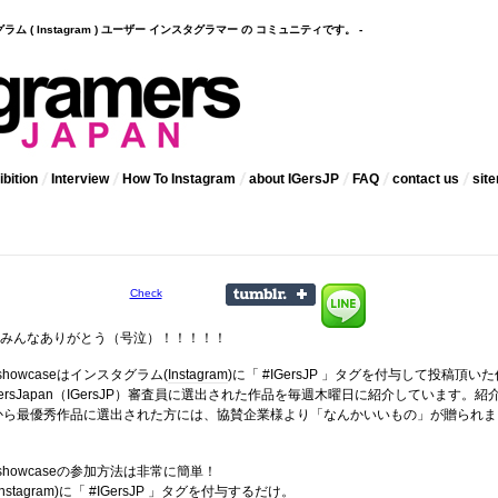
インスタグラム ( Instagram ) ユーザー インスタグラマー の コミュニティです。 -
bition
Interview
How To Instagram
about IGersJP
FAQ
contact us
sit
Check
！みんなありがとう（号泣）！！！！！
 showcaseはインスタグラム(
Instagram
)に「 #IGersJP 」タグを付与して投稿頂いた
ramersJapan（IGersJP）審査員に選出された作品を毎週木曜日に紹介しています。紹
から最優秀作品に選出された方には、協賛企業様より「なんかいいもの」が贈られま
kly showcaseの参加方法は非常に簡単！
stagram)に「 #IGersJP 」タグを付与するだけ。