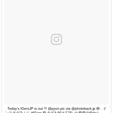
. Today's IGersJP is out !!! @pyon.pic via @photoback.jp 杯 . イ
ンスタグラムに #IGersJP タグを付けて頂いた投稿の中から