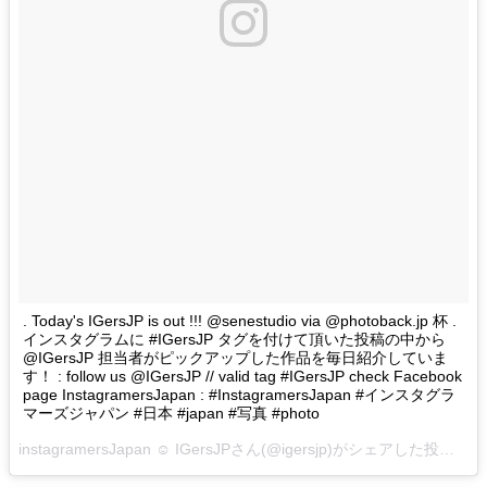
. Today's IGersJP is out !!! @senestudio via @photoback.jp 杯 .
インスタグラムに #IGersJP タグを付けて頂いた投稿の中から
@IGersJP 担当者がピックアップした作品を毎日紹介していま
す！ : follow us @IGersJP // valid tag #IGersJP check Facebook
page InstagramersJapan : #InstagramersJapan #インスタグラ
マーズジャパン #日本 #japan #写真 #photo
instagramersJapan ☺︎ IGersJPさん(@igersjp)がシェアした投稿 –
2