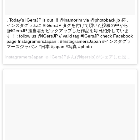
. Today's IGersJP is out !!! @inamorim via @photoback.jp 杯 .
インスタグラムに #IGersJP タグを付けて頂いた投稿の中から
@IGersJP 担当者がピックアップした作品を毎日紹介していま
す！ : follow us @IGersJP // valid tag #IGersJP check Facebook
page InstagramersJapan : #InstagramersJapan #インスタグラ
マーズジャパン #日本 #japan #写真 #photo
instagramersJapan ☺︎ IGersJPさん(@igersjp)がシェアした投稿 –
2