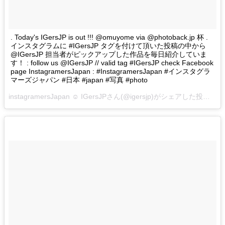
. Today's IGersJP is out !!! @omuyome via @photoback.jp 杯 .
インスタグラムに #IGersJP タグを付けて頂いた投稿の中から
@IGersJP 担当者がピックアップした作品を毎日紹介していま
す！ : follow us @IGersJP // valid tag #IGersJP check Facebook
page InstagramersJapan : #InstagramersJapan #インスタグラ
マーズジャパン #日本 #japan #写真 #photo
instagramersJapan ☺︎ IGersJPさん(@igersjp)がシェアした投稿 –
2