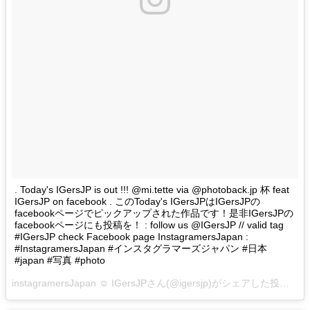
. Today's IGersJP is out !!! @mi.tette via @photoback.jp 杯 feat
IGersJP on facebook . このToday's IGersJPはIGersJPの
facebookページでピックアップされた作品です！是非IGersJPの
facebookページにも投稿を！ : follow us @IGersJP // valid tag
#IGersJP check Facebook page InstagramersJapan :
#InstagramersJapan #インスタグラマーズジャパン #日本
#japan #写真 #photo
instagramersJapan ☺︎ IGersJPさん(@igersjp)がシェアした投稿 –
2