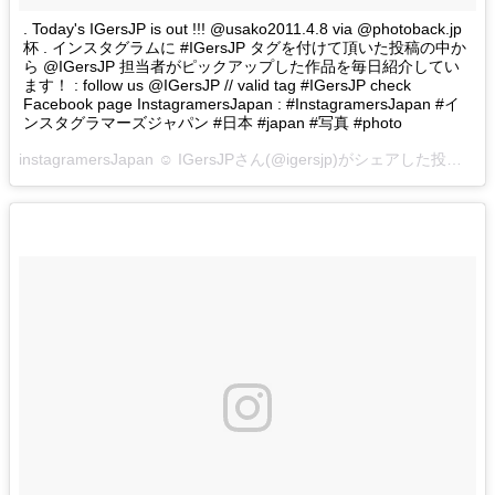
. Today's IGersJP is out !!! @usako2011.4.8 via @photoback.jp
杯 . インスタグラムに #IGersJP タグを付けて頂いた投稿の中か
ら @IGersJP 担当者がピックアップした作品を毎日紹介してい
ます！ : follow us @IGersJP // valid tag #IGersJP check
Facebook page InstagramersJapan : #InstagramersJapan #イ
ンスタグラマーズジャパン #日本 #japan #写真 #photo
instagramersJapan ☺︎ IGersJPさん(@igersjp)がシェアした投稿 –
2