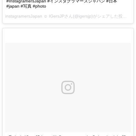
#InstagramersJapan #インスタグラマーズジャパン #日本
#japan #写真 #photo
instagramersJapan ☺︎ IGersJPさん(@igersjp)がシェアした投稿 –
2