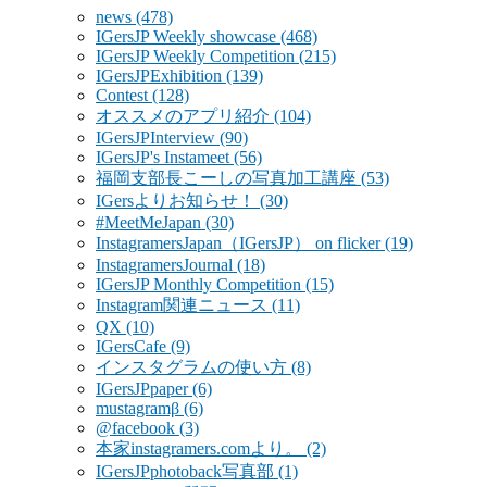
news
(478)
IGersJP Weekly showcase
(468)
IGersJP Weekly Competition
(215)
IGersJPExhibition
(139)
Contest
(128)
オススメのアプリ紹介
(104)
IGersJPInterview
(90)
IGersJP's Instameet
(56)
福岡支部長こーしの写真加工講座
(53)
IGersよりお知らせ！
(30)
#MeetMeJapan
(30)
InstagramersJapan（IGersJP） on flicker
(19)
InstagramersJournal
(18)
IGersJP Monthly Competition
(15)
Instagram関連ニュース
(11)
QX
(10)
IGersCafe
(9)
インスタグラムの使い方
(8)
IGersJPpaper
(6)
mustagramβ
(6)
@facebook
(3)
本家instagramers.comより。
(2)
IGersJPphotoback写真部
(1)