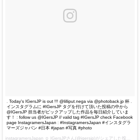
. Today's IGersJP is out !!! @lilliput.nega via @photoback.jp 杯 .
インスタグラムに #IGersJP タグを付けて頂いた投稿の中から
@IGersJP 担当者がピックアップした作品を毎日紹介していま
す！ : follow us @IGersJP // valid tag #IGersJP check Facebook
page InstagramersJapan : #InstagramersJapan #インスタグラ
マーズジャパン #日本 #japan #写真 #photo
instagramersJapan ☺︎ IGersJPさん(@igersjp)がシェアした投稿 –
2