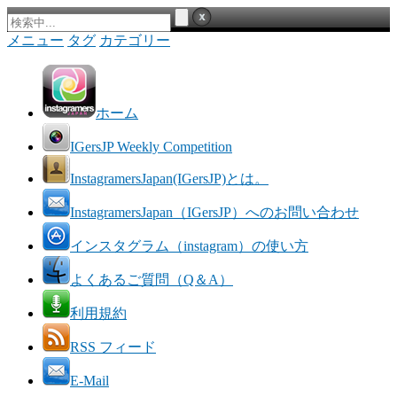
メニュー
タグ
カテゴリー
ホーム
IGersJP Weekly Competition
InstagramersJapan(IGersJP)とは。
InstagramersJapan（IGersJP）へのお問い合わせ
インスタグラム（instagram）の使い方
よくあるご質問（Q＆A）
利用規約
RSS フィード
E-Mail