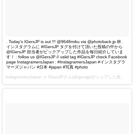
. Today's IGersJP is out !!! @9648miku via @photoback.jp 杯 .
インスタグラムに #IGersJP タグを付けて頂いた投稿の中から
@IGersJP 担当者がピックアップした作品を毎日紹介していま
す！ : follow us @IGersJP // valid tag #IGersJP check Facebook
page InstagramersJapan : #InstagramersJapan #インスタグラ
マーズジャパン #日本 #japan #写真 #photo
instagramersJapan ☺︎ IGersJPさん(@igersjp)がシェアした投稿 –
2