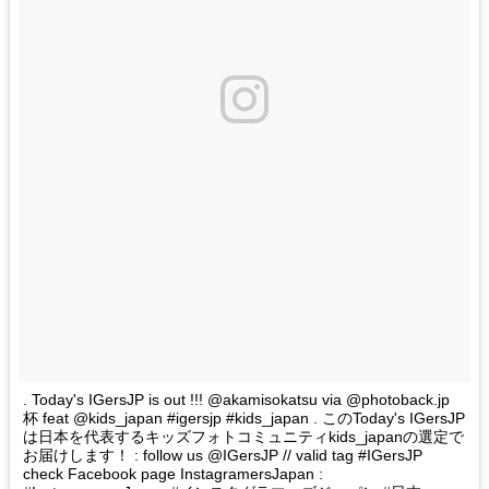
. Today's IGersJP is out !!! @akamisokatsu via @photoback.jp
杯 feat @kids_japan #igersjp #kids_japan . このToday's IGersJP
は日本を代表するキッズフォトコミュニティkids_japanの選定で
お届けします！ : follow us @IGersJP // valid tag #IGersJP
check Facebook page InstagramersJapan :