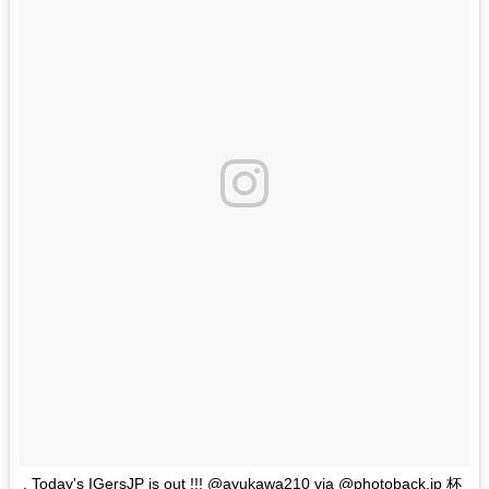
. Today's IGersJP is out !!! @ayukawa210 via @photoback.jp 杯