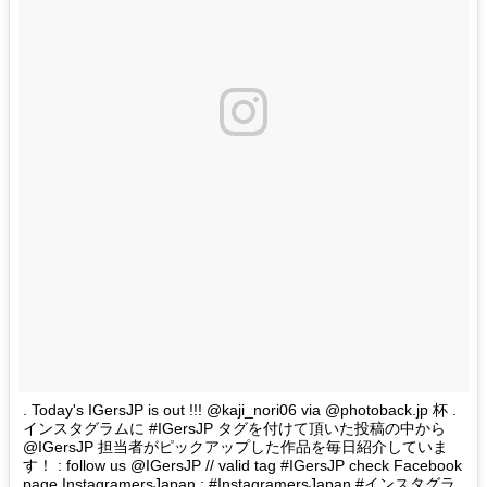
. Today's IGersJP is out !!! @kaji_nori06 via @photoback.jp 杯 .
インスタグラムに #IGersJP タグを付けて頂いた投稿の中から
@IGersJP 担当者がピックアップした作品を毎日紹介していま
す！ : follow us @IGersJP // valid tag #IGersJP check Facebook
page InstagramersJapan : #InstagramersJapan #インスタグラ