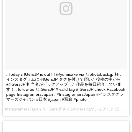
. Today's IGersJP is out !!! @yumisake via @photoback.jp 杯 .
インスタグラムに #IGersJP タグを付けて頂いた投稿の中から
@IGersJP 担当者がピックアップした作品を毎日紹介していま
す！ : follow us @IGersJP // valid tag #IGersJP check Facebook
page InstagramersJapan : #InstagramersJapan #インスタグラ
マーズジャパン #日本 #japan #写真 #photo
instagramersJapan ☺︎ IGersJPさん(@igersjp)がシェアした投稿 –
2