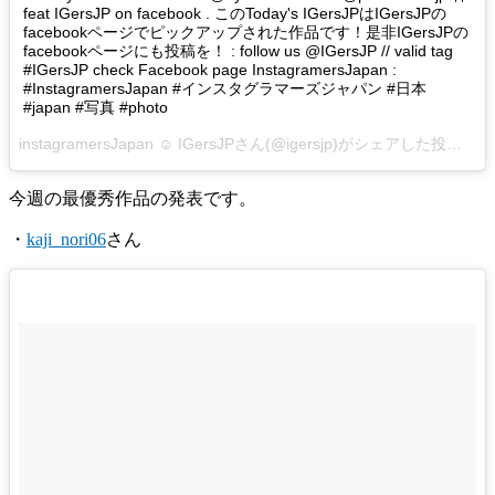
feat IGersJP on facebook . このToday's IGersJPはIGersJPの
facebookページでピックアップされた作品です！是非IGersJPの
facebookページにも投稿を！ : follow us @IGersJP // valid tag
#IGersJP check Facebook page InstagramersJapan :
#InstagramersJapan #インスタグラマーズジャパン #日本
#japan #写真 #photo
instagramersJapan ☺︎ IGersJPさん(@igersjp)がシェアした投稿 –
2
今週の最優秀作品の発表です。
・
kaji_nori06
さん