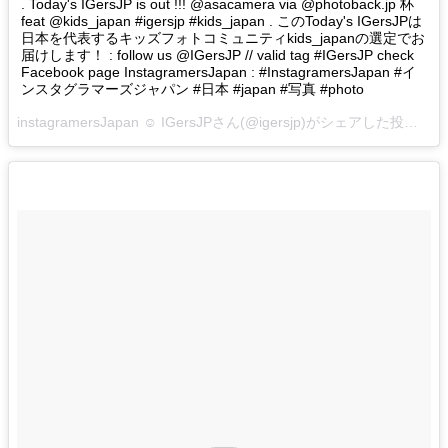
. Today's IGersJP is out !!! @asacamera via @photoback.jp 杯
feat @kids_japan #igersjp #kids_japan . このToday's IGersJPは
日本を代表するキッズフォトコミュニティkids_japanの選定でお
届けします！ : follow us @IGersJP // valid tag #IGersJP check
Facebook page InstagramersJapan : #InstagramersJapan #イ
ンスタグラマーズジャパン #日本 #japan #写真 #photo
instagramersJapan ☺︎ IGersJPさん(@igersjp)がシェアした投稿 –
2