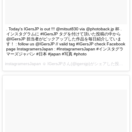
. Today's IGersJP is out !!! @mitsut830 via @photoback.jp 杯 .
インスタグラムに #IGersJP タグを付けて頂いた投稿の中から
@IGersJP 担当者がピックアップした作品を毎日紹介していま
す！ : follow us @IGersJP // valid tag #IGersJP check Facebook
page InstagramersJapan : #InstagramersJapan #インスタグラ
マーズジャパン #日本 #japan #写真 #photo
instagramersJapan ☺︎ IGersJPさん(@igersjp)がシェアした投稿 –
2