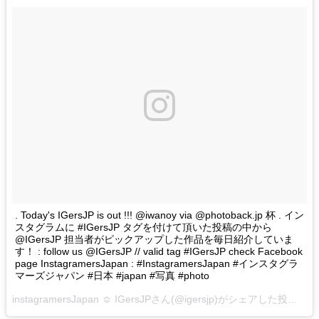
. Today's IGersJP is out !!! @iwanoy via @photoback.jp 杯 . イン
スタグラムに #IGersJP タグを付けて頂いた投稿の中から
@IGersJP 担当者がピックアップした作品を毎日紹介していま
す！ : follow us @IGersJP // valid tag #IGersJP check Facebook
page InstagramersJapan : #InstagramersJapan #インスタグラ
マーズジャパン #日本 #japan #写真 #photo
instagramersJapan ☺︎ IGersJPさん(@igersjp)がシェアした投稿 –
2