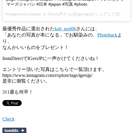
マーズジャパン #日本 #japan #写真 #photo
instagramersJapan ☺︎ IGersJPさん(@igersjp)がシェアした投稿 –
2
最優秀作品に選出された
kaji_nori06
さんには、
「あなたの写真が本になる」でお馴染みの、
Photoback
よ
り、
なんかいいものをプレゼント！
InstaDirectでIGersJPに一声かけてくださいね！
エントリー頂いた写真はこちらで一覧頂けます。
https://www.instagram.com/explore/tags/igersjp/
是非に御覧ください。
311週も何卒！
Check