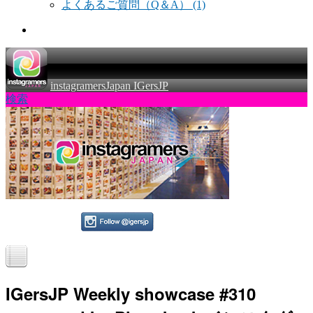
よくあるご質問（Q＆A）
(1)
instagramersJapan IGersJP
検索
IGersJP Weekly showcase #310