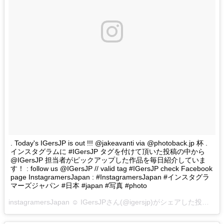
. Today's IGersJP is out !!! @jakeavanti via @photoback.jp 杯 .
インスタグラムに #IGersJP タグを付けて頂いた投稿の中から
@IGersJP 担当者がピックアップした作品を毎日紹介していま
す！ : follow us @IGersJP // valid tag #IGersJP check Facebook
page InstagramersJapan : #InstagramersJapan #インスタグラ
マーズジャパン #日本 #japan #写真 #photo
instagramersJapan ☺︎ IGersJPさん(@igersjp)がシェアした投稿 –
2