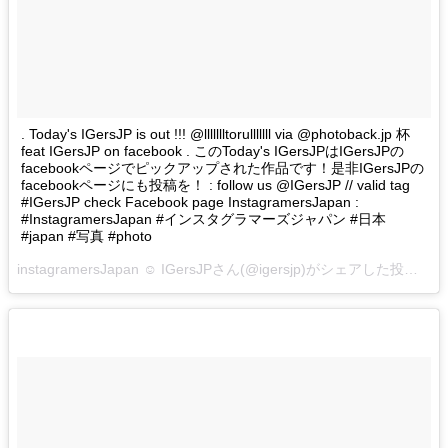
. Today's IGersJP is out !!! @llllllltorulllllll via @photoback.jp 杯
feat IGersJP on facebook . このToday's IGersJPはIGersJPの
facebookページでピックアップされた作品です！是非IGersJPの
facebookページにも投稿を！ : follow us @IGersJP // valid tag
#IGersJP check Facebook page InstagramersJapan :
#InstagramersJapan #インスタグラマーズジャパン #日本
#japan #写真 #photo
instagramersJapan ☺︎ IGersJPさん(@igersjp)がシェアした投稿 –
2