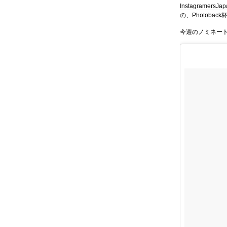
InstagramersJa
の、
Photoback
今週のノミネー