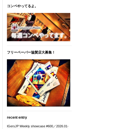
コンペやってるよ。
フリーペーパー協賛店大募集！
recent entry
IGersJP Weekly showcase #600／2026.01-