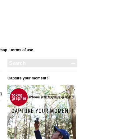
emap
terms‎ of use
Capture your moment !
品
さ