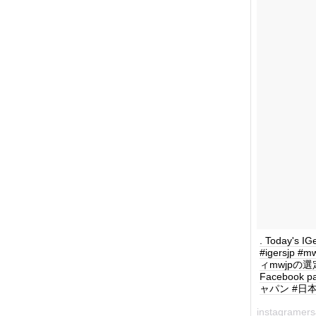
. Today's IG
#igersjp
ィmwjpの選定でお
Facebook 
ャパン #日本 #
instagramers