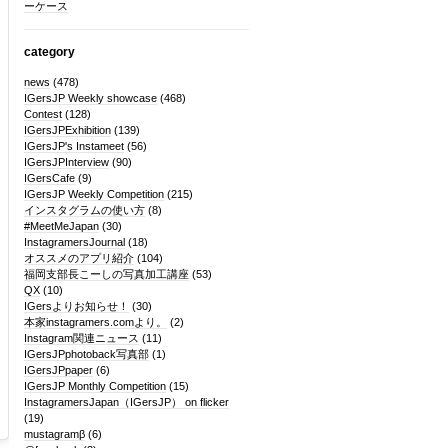
ーケース
category
news
(478)
IGersJP Weekly showcase
(468)
Contest
(128)
IGersJPExhibition
(139)
IGersJP's Instameet
(56)
IGersJPInterview
(90)
IGersCafe
(9)
IGersJP Weekly Competition
(215)
インスタグラムの使い方
(8)
#MeetMeJapan
(30)
InstagramersJournal
(18)
オススメのアプリ紹介
(104)
福岡支部長こーしの写真加工講座
(53)
QX
(10)
IGersよりお知らせ！
(30)
本家instagramers.comより。
(2)
Instagram関連ニュース
(11)
IGersJPphotoback写真部
(1)
IGersJPpaper
(6)
IGersJP Monthly Competition
(15)
InstagramersJapan（IGersJP） on flicker
(19)
mustagramβ
(6)