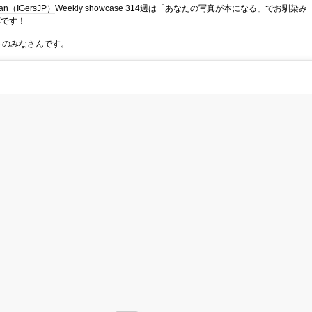
pan（IGersJP）
Weekly showcase 314週は「あなたの写真が本になる」でお馴染み
杯です！
トのみなさんです。