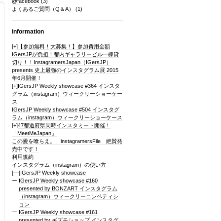
@facebook
(3)
よくあるご質問（Q＆A）
(1)
information
[+]
【参加無料！大募集！】参加費用全額
IGersJPが負担！都内ギャラリービル一棟貸
切り！！InstagramersJapan（IGersJP）
presents 史上最強のインスタグラム展 2015
年6月開催！
[+]
IGersJP Weekly showcase #364 インスタ
グラム（instagram）ウィークリーショーケー
ス
IGersJP Weekly showcase #504 インスタグ
ラム（instagram）ウィークリーショーケース
[+]
47都道府県同時インスタミート開催！
「MeetMeJapan」
この愛を喰らえ。 instagramersFile 絶賛発
売中です！
利用規約
インスタグラム（instagram）の使い方
[—]
IGersJP Weekly showcase
IGersJP Weekly showcase #160
presented by BONZART インスタグラム
（instagram）ウィークリーコンペティシ
ョン
IGersJP Weekly showcase #161
presented by ギズモショップ インスタグ