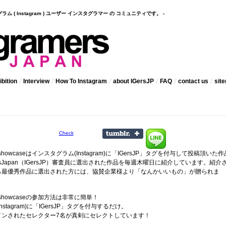
インスタグラム ( Instagram ) ユーザー インスタグラマー の コミュニティです。 -
bition
Interview
How To Instagram
about IGersJP
FAQ
contact us
sit
Check
 showcaseはインスタグラム(
Instagram
)に「IGersJP」タグを付与して投稿頂いた作
amersJapan（IGersJP）審査員に選出された作品を毎週木曜日に紹介しています。紹介
ら最優秀作品に選出された方には、協賛企業様より「なんかいいもの」が贈られま
kly showcaseの参加方法は非常に簡単！
stagram)に「IGersJP」タグを付与するだけ。
インされたセレクター7名が真剣にセレクトしています！