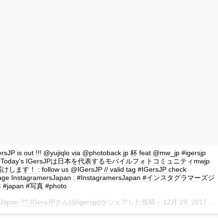
ersJP is out !!! @yujiqlo via @photoback.jp 杯 feat @mw_jp #igersjp
 このToday's IGersJPは日本を代表するモバイルフォトコミュニティmwjp
！ : follow us @IGersJP // valid tag #IGersJP check
page InstagramersJapan : #InstagramersJapan #インスタグラマーズジ
japan #写真 #photo
Japan ?? IGersJP
さん(@igersjp)がシェアした投稿 –
12月 29, 2017 at 6:28午後 PST