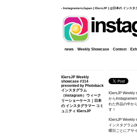
- InstagramersJapan ( IGersJP ) は日本の 
news
Weekly Showcase
Contest
Exhi
IGersJP Weekly
showcase #314
presented by Photoback
インスタグラム
IGersJP
Weekly
（instagram）ウィーク
からInstagr
リーショーケース｜日本
れた作品の中か
の インスタグラマー コミ
す！
ュニティ IGersJP
IGersJP Wee
インスタグラム(In
曜日ごとにアサ