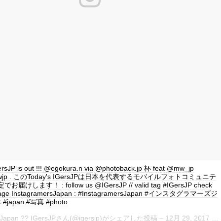
ersJP is out !!! @egokura.n via @photoback.jp 杯 feat @mw_jp
 #mwjp . このToday's IGersJPは日本を代表するモバイルフォトコミュニテ
届けします！ : follow us @IGersJP // valid tag #IGersJP check
page InstagramersJapan : #InstagramersJapan #インスタグラマーズジ
japan #写真 #photo
Japan ?? IGersJP
さん(@igersjp)がシェアした投稿 –
12月 29, 2017 at 5:07午後 PST