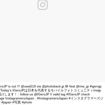
ersJP is out !!! @uwa519 via @photoback.jp 杯 feat @mw_jp #igersjp
 このToday's IGersJPは日本を代表するモバイルフォトコミュニティmwjp
！ : follow us @IGersJP // valid tag #IGersJP check
page InstagramersJapan : #InstagramersJapan #インスタグラマーズジ
japan #写真 #photo