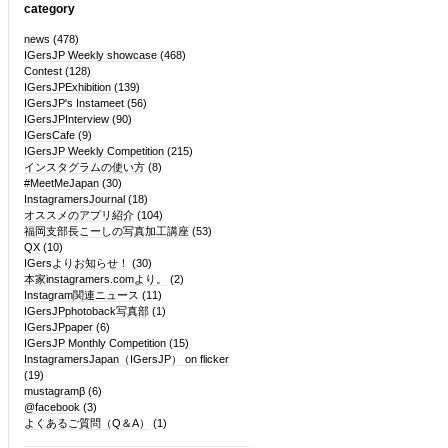
category
news
(478)
IGersJP Weekly showcase
(468)
Contest
(128)
IGersJPExhibition
(139)
IGersJP's Instameet
(56)
IGersJPInterview
(90)
IGersCafe
(9)
IGersJP Weekly Competition
(215)
インスタグラムの使い方
(8)
#MeetMeJapan
(30)
InstagramersJournal
(18)
オススメのアプリ紹介
(104)
福岡支部長こーしの写真加工講座
(53)
QX
(10)
IGersよりお知らせ！
(30)
本家instagramers.comより。
(2)
Instagram関連ニュース
(11)
IGersJPphotoback写真部
(1)
IGersJPpaper
(6)
IGersJP Monthly Competition
(15)
InstagramersJapan（IGersJP） on flicker
(19)
mustagramβ
(6)
@facebook
(3)
よくあるご質問（Q＆A）
(1)