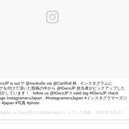
IGersJP is out !!! @noriko0o via @CanRoll 杯 . インスタグラムに
P タグを付けて頂いた投稿の中から @IGersJP 担当者がピックアップした
ます！ : follow us @IGersJP // valid tag #IGersJP check
page InstagramersJapan : #InstagramersJapan #インスタグラマーズジ
japan #写真 #photo
Japan ☺︎ IGersJP
さん(@igersjp)がシェアした投稿 –
2018年 5月月11日午後5時15分PDT