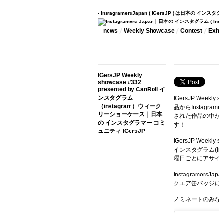
- InstagramersJapan ( IGersJP ) は日本の 
news
Weekly Showcase
Contest
Exhi
IGersJP Weekly
showcase #332
presented by CanRoll イ
ンスタグラム
IGersJP
Weekly
（instagram）ウィーク
品からInstag
リーショーケース｜日本
された作品の中
の インスタグラマー コミ
す！
ュニティ IGersJP
IGersJP Wee
インスタグラム(In
曜日ごとにアサ
InstagramersJa
クエア缶バッジ
ノミネートのみ