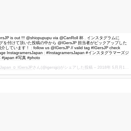
IGersJP is out !!! @shiopupupu via @CanRoll 杯 . インスタグラムに
P タグを付けて頂いた投稿の中から @IGersJP 担当者がピックアップした
ます！ : follow us @IGersJP // valid tag #IGersJP check
page InstagramersJapan : #InstagramersJapan #インスタグラマーズジ
japan #写真 #photo
Japan ☺︎ IGersJP
さん(@igersjp)がシェアした投稿 –
2018年 5月月11日午後9時02分PDT