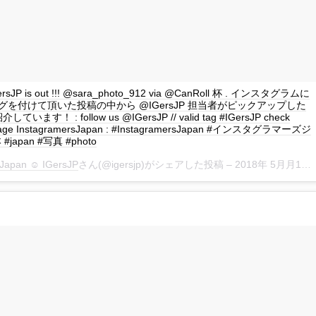
IGersJP is out !!! @sara_photo_912 via @CanRoll 杯 . インスタグラムに
P タグを付けて頂いた投稿の中から @IGersJP 担当者がピックアップした
ます！ : follow us @IGersJP // valid tag #IGersJP check
page InstagramersJapan : #InstagramersJapan #インスタグラマーズジ
japan #写真 #photo
Japan ☺︎ IGersJP
さん(@igersjp)がシェアした投稿 –
2018年 5月月10日午後8時44分PDT