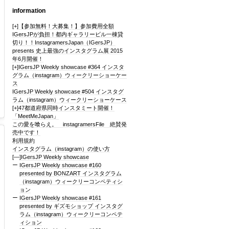
information
[+]
【参加無料！大募集！】参加費用全額
IGersJPが負担！都内ギャラリービル一棟貸
切り！！InstagramersJapan（IGersJP）
presents 史上最強のインスタグラム展 2015
年6月開催！
[+]
IGersJP Weekly showcase #364 インスタ
グラム（instagram）ウィークリーショーケー
ス
IGersJP Weekly showcase #504 インスタグ
ラム（instagram）ウィークリーショーケース
[+]
47都道府県同時インスタミート開催！
「MeetMeJapan」
この愛を喰らえ。 instagramersFile 絶賛発
売中です！
利用規約
インスタグラム（instagram）の使い方
[—]
IGersJP Weekly showcase
IGersJP Weekly showcase #160
presented by BONZART インスタグラム
（instagram）ウィークリーコンペティシ
ョン
IGersJP Weekly showcase #161
presented by ギズモショップ インスタグ
ラム（instagram）ウィークリーコンペテ
ィション