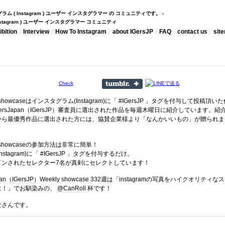
インスタグラム ( Instagram ) ユーザー インスタグラマー の コミュニティです。 -
bition
Interview
How To Instagram
about IGersJP
FAQ
contact us
sit
Check
 showcaseはインスタグラム(
Instagram
)に「 #IGersJP 」タグを付与して投稿頂いた
ramersJapan（IGersJP）審査員に選出された作品を毎週木曜日に紹介しています。紹
から最優秀作品に選出された方には、協賛企業様より「なんかいいもの」が贈られま
kly showcaseの参加方法は非常に簡単！
stagram)に「 #IGersJP 」タグを付与するだけ。
インされたセレクター7名が真剣にセレクトしています！
pan（IGersJP）
Weekly showcase 332週は「instagramの写真をハイクオリティなス
に！」でお馴染みの、
@CanRoll
杯です！
なさんです。