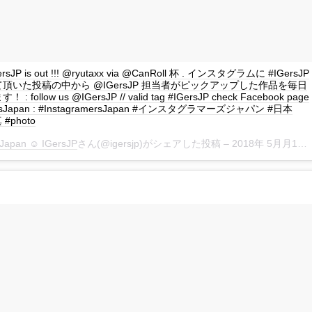
GersJP is out !!! @ryutaxx via @CanRoll 杯 . インスタグラムに #IGersJP
頂いた投稿の中から @IGersJP 担当者がピックアップした作品を毎日
 follow us @IGersJP // valid tag #IGersJP check Facebook page
ersJapan : #InstagramersJapan #インスタグラマーズジャパン #日本
 #photo
Japan ☺︎ IGersJP
さん(@igersjp)がシェアした投稿 –
2018年 5月月11日午前12時46分PDT