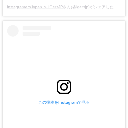
instagramersJapan ☺︎ IGersJP
さん(@igersjp)がシェアした投稿 –
この投稿をInstagramで見る