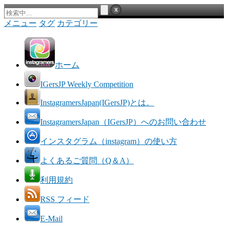
メニュー
タグ
カテゴリー
ホーム
IGersJP Weekly Competition
InstagramersJapan(IGersJP)とは。
InstagramersJapan（IGersJP）へのお問い合わせ
インスタグラム（instagram）の使い方
よくあるご質問（Q＆A）
利用規約
RSS フィード
E-Mail