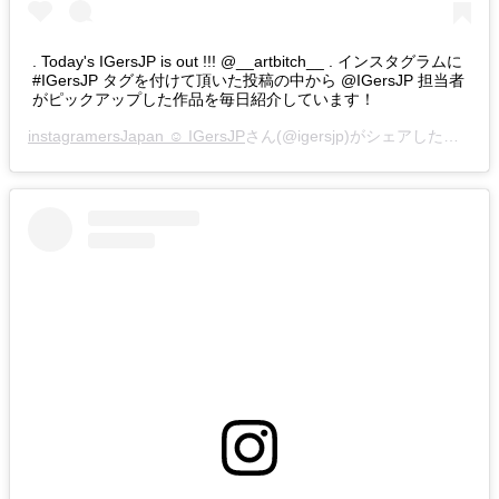
. Today's IGersJP is out !!! @__artbitch__ . インスタグラムに
#IGersJP タグを付けて頂いた投稿の中から @IGersJP 担当者
がピックアップした作品を毎日紹介しています！
instagramersJapan ☺︎ IGersJP
さん(@igersjp)がシェアした投稿 –