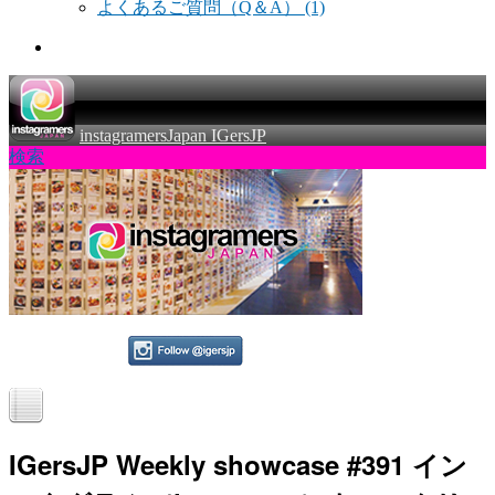
よくあるご質問（Q＆A）
(1)
instagramersJapan IGersJP
検索
IGersJP Weekly showcase #391 イン