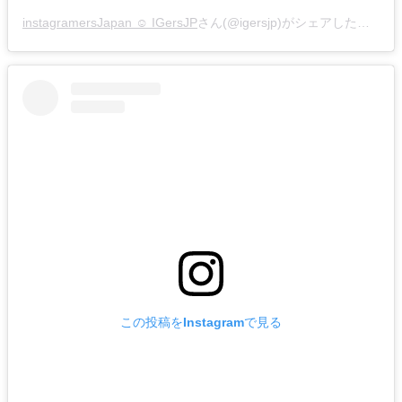
instagramersJapan ☺︎ IGersJP
さん(@igersjp)がシェアした投稿 –
この投稿をInstagramで見る