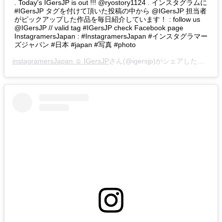
. Today's IGersJP is out !!! @ryostory1124 . インスタグラムに
#IGersJP タグを付けて頂いた投稿の中から @IGersJP 担当者
がピックアップした作品を毎日紹介しています！ : follow us
@IGersJP // valid tag #IGersJP check Facebook page
InstagramersJapan : #InstagramersJapan #インスタグラマー
ズジャパン #日本 #japan #写真 #photo
instagramersJapan ☺︎ IGersJP
さん(@igersjp)がシェアした投稿 –