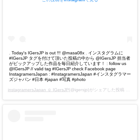
. Today's IGersJP is out !!! @masa08x . インスタグラムに
#IGersJP タグを付けて頂いた投稿の中から @IGersJP 担当者
がピックアップした作品を毎日紹介しています！ : follow us
@IGersJP // valid tag #IGersJP check Facebook page
InstagramersJapan : #InstagramersJapan #インスタグラマー
ズジャパン #日本 #japan #写真 #photo
instagramersJapan ☺︎ IGersJP
(@igersjp)がシェアした投稿 –
201