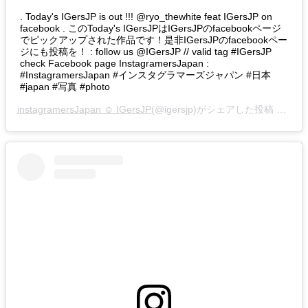
. Today's IGersJP is out !!! @ryo_thewhite feat IGersJP on
facebook . このToday's IGersJPはIGersJPのfacebookページ
でピックアップされた作品です！是非IGersJPのfacebookペー
ジにも投稿を！ : follow us @IGersJP // valid tag #IGersJP
check Facebook page InstagramersJapan :
#InstagramersJapan #インスタグラマーズジャパン #日本
#japan #写真 #photo
instagramersJapan ☺︎ IGersJP
(@igersjp)がシェアした投稿 –
201