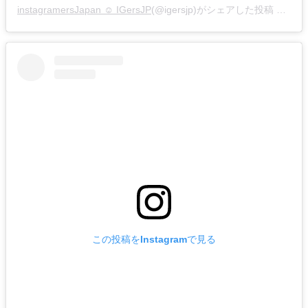
instagramersJapan ☺︎ IGersJP
(@igersjp)がシェアした投稿 –
201
この投稿をInstagramで見る