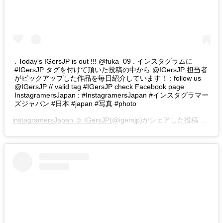
. Today's IGersJP is out !!! @fuka_09 . インスタグラムに
#IGersJP タグを付けて頂いた投稿の中から @IGersJP 担当者
がピックアップした作品を毎日紹介しています！ : follow us
@IGersJP // valid tag #IGersJP check Facebook page
InstagramersJapan : #InstagramersJapan #インスタグラマー
ズジャパン #日本 #japan #写真 #photo
instagramersJapan ☺︎ IGersJP
(@igersjp)がシェアした投稿 –
201