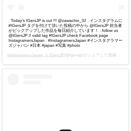
. Today's IGersJP is out !!! @zawachin_32 . インスタグラムに
#IGersJP タグを付けて頂いた投稿の中から @IGersJP 担当者
がピックアップした作品を毎日紹介しています！ : follow us
@IGersJP // valid tag #IGersJP check Facebook page
InstagramersJapan : #InstagramersJapan #インスタグラマー
ズジャパン #日本 #japan #写真 #photo
instagramersJapan ☺︎ IGersJP
(@igersjp)がシェアした投稿 –
201