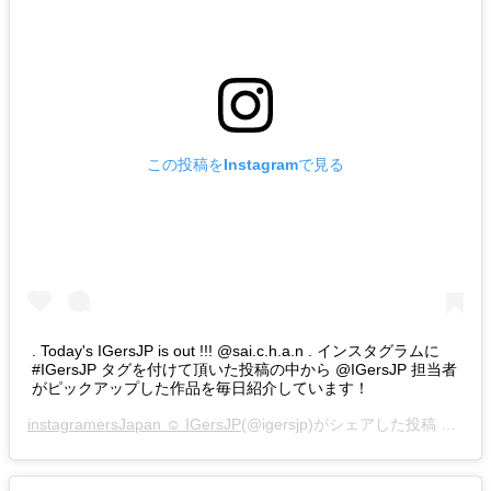
この投稿をInstagramで見る
. Today's IGersJP is out !!! @sai.c.h.a.n . インスタグラムに
#IGersJP タグを付けて頂いた投稿の中から @IGersJP 担当者
がピックアップした作品を毎日紹介しています！
instagramersJapan ☺︎ IGersJP
(@igersjp)がシェアした投稿 –
201