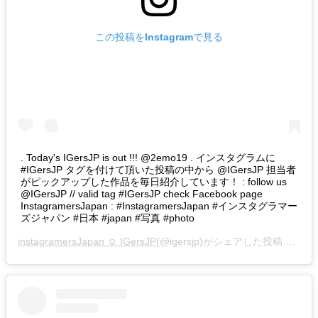
この投稿をInstagramで見る
. Today's IGersJP is out !!! @2emo19 . インスタグラムに
#IGersJP タグを付けて頂いた投稿の中から @IGersJP 担当者
がピックアップした作品を毎日紹介しています！ : follow us
@IGersJP // valid tag #IGersJP check Facebook page
InstagramersJapan : #InstagramersJapan #インスタグラマー
ズジャパン #日本 #japan #写真 #photo
instagramersJapan ☺︎ IGersJP
(@igersjp)がシェアした投稿 –
201