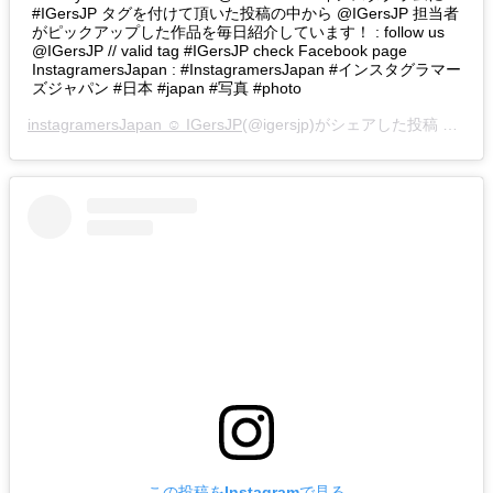
#IGersJP タグを付けて頂いた投稿の中から @IGersJP 担当者
がピックアップした作品を毎日紹介しています！ : follow us
@IGersJP // valid tag #IGersJP check Facebook page
InstagramersJapan : #InstagramersJapan #インスタグラマー
ズジャパン #日本 #japan #写真 #photo
instagramersJapan ☺︎ IGersJP
(@igersjp)がシェアした投稿 –
201
この投稿をInstagramで見る