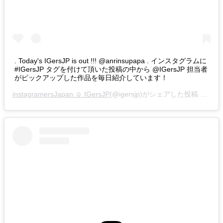
. Today's IGersJP is out !!! @anrinsupapa . インスタグラムに
#IGersJP タグを付けて頂いた投稿の中から @IGersJP 担当者
がピックアップした作品を毎日紹介しています！
instagramersJapan ☺︎ IGersJP
(@igersjp)がシェアした投稿 –
201