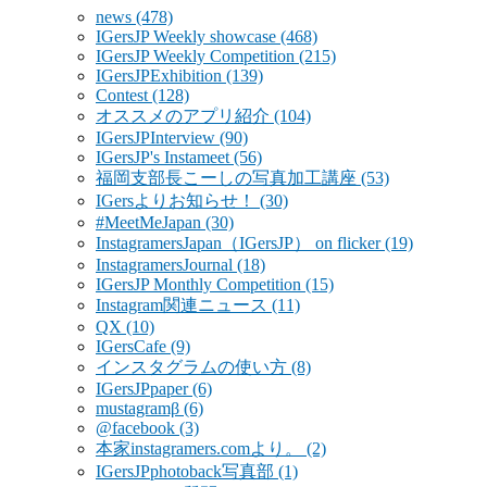
news
(478)
IGersJP Weekly showcase
(468)
IGersJP Weekly Competition
(215)
IGersJPExhibition
(139)
Contest
(128)
オススメのアプリ紹介
(104)
IGersJPInterview
(90)
IGersJP's Instameet
(56)
福岡支部長こーしの写真加工講座
(53)
IGersよりお知らせ！
(30)
#MeetMeJapan
(30)
InstagramersJapan（IGersJP） on flicker
(19)
InstagramersJournal
(18)
IGersJP Monthly Competition
(15)
Instagram関連ニュース
(11)
QX
(10)
IGersCafe
(9)
インスタグラムの使い方
(8)
IGersJPpaper
(6)
mustagramβ
(6)
@facebook
(3)
本家instagramers.comより。
(2)
IGersJPphotoback写真部
(1)