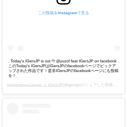
この投稿をInstagramで見る
. Today's IGersJP is out !!! @yuzof feat IGersJP on facebook .
このToday's IGersJPはIGersJPのfacebookページでピックア
ップされた作品です！是非IGersJPのfacebookページにも投稿
を！
instagramersJapan ☺︎ IGersJP
(@igersjp)がシェアした投稿 –
201