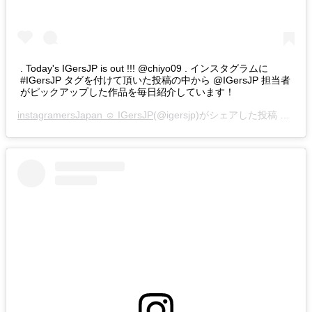
. Today's IGersJP is out !!! @chiyo09 . インスタグラムに
#IGersJP タグを付けて頂いた投稿の中から @IGersJP 担当者
がピックアップした作品を毎日紹介しています！
instagramersJapan ☺︎ IGersJP
(@igersjp)がシェアした投稿 –
201