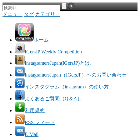
メニュー
タグ
カテゴリー
ホーム
IGersJP Weekly Competition
InstagramersJapan(IGersJP)とは。
InstagramersJapan（IGersJP）へのお問い合わせ
インスタグラム（instagram）の使い方
よくあるご質問（Q＆A）
利用規約
RSS フィード
E-Mail