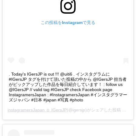
この投稿をInstagramで見る
. Today's IGersJP is out !!! @uiti6 . インスタグラムに
#IGersJP タグを付けて頂いた投稿の中から @IGersJP 担当者
がピックアップした作品を毎日紹介しています！ : follow us
@IGersJP // valid tag #IGersJP check Facebook page
InstagramersJapan : #InstagramersJapan #インスタグラマー
ズジャパン #日本 #japan #写真 #photo
instagramersJapan ☺︎ IGersJP
(@igersjp)がシェアした投稿 –
201