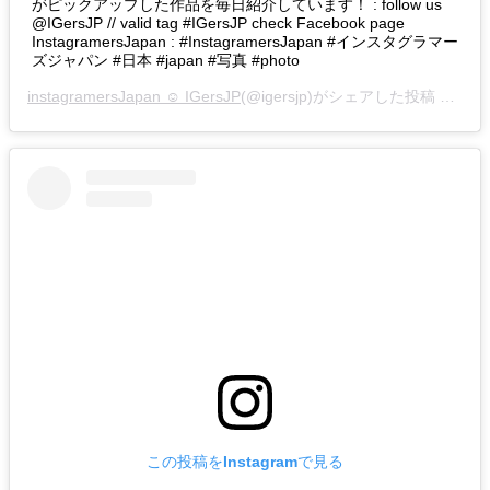
がピックアップした作品を毎日紹介しています！ : follow us
@IGersJP // valid tag #IGersJP check Facebook page
InstagramersJapan : #InstagramersJapan #インスタグラマー
ズジャパン #日本 #japan #写真 #photo
instagramersJapan ☺︎ IGersJP
(@igersjp)がシェアした投稿 –
201
この投稿をInstagramで見る