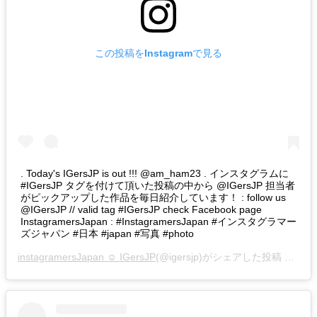
この投稿をInstagramで見る
. Today's IGersJP is out !!! @am_ham23 . インスタグラムに
#IGersJP タグを付けて頂いた投稿の中から @IGersJP 担当者
がピックアップした作品を毎日紹介しています！ : follow us
@IGersJP // valid tag #IGersJP check Facebook page
InstagramersJapan : #InstagramersJapan #インスタグラマー
ズジャパン #日本 #japan #写真 #photo
instagramersJapan ☺︎ IGersJP
(@igersjp)がシェアした投稿 –
201