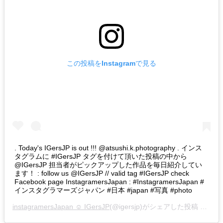
この投稿をInstagramで見る
. Today's IGersJP is out !!! @atsushi.k.photography . インス
タグラムに #IGersJP タグを付けて頂いた投稿の中から
@IGersJP 担当者がピックアップした作品を毎日紹介してい
ます！ : follow us @IGersJP // valid tag #IGersJP check
Facebook page InstagramersJapan : #InstagramersJapan #
インスタグラマーズジャパン #日本 #japan #写真 #photo
instagramersJapan ☺︎ IGersJP
(@igersjp)がシェアした投稿 –
201