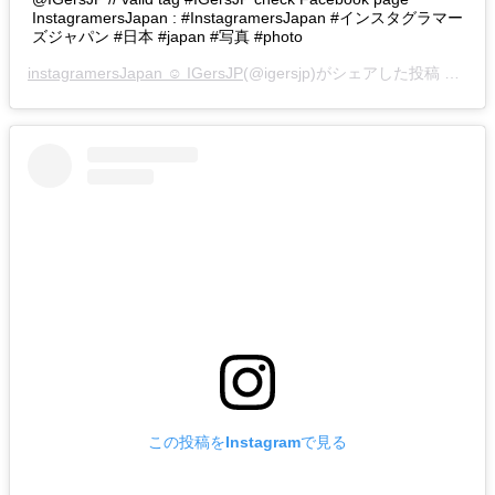
InstagramersJapan : #InstagramersJapan #インスタグラマー
ズジャパン #日本 #japan #写真 #photo
instagramersJapan ☺︎ IGersJP
(@igersjp)がシェアした投稿 –
201
この投稿をInstagramで見る