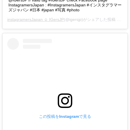
@IGersJP // valid tag #IGersJP check Facebook page
InstagramersJapan : #InstagramersJapan #インスタグラマー
ズジャパン #日本 #japan #写真 #photo
instagramersJapan ☺︎ IGersJP
(@igersjp)がシェアした投稿 –
201
この投稿をInstagramで見る