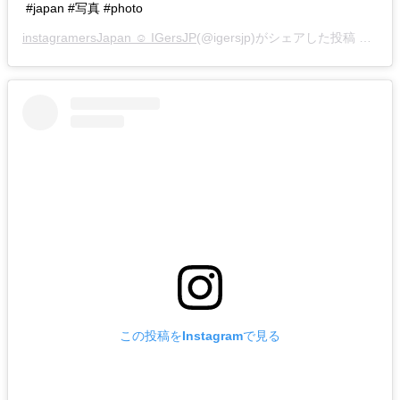
#japan #写真 #photo
instagramersJapan ☺︎ IGersJP
(@igersjp)がシェアした投稿 –
201
この投稿をInstagramで見る