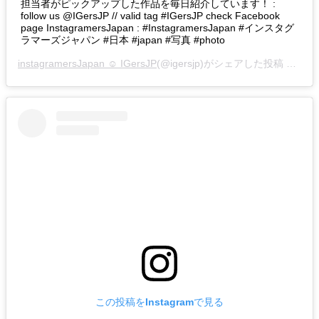
担当者がピックアップした作品を毎日紹介しています！ :
follow us @IGersJP // valid tag #IGersJP check Facebook
page InstagramersJapan : #InstagramersJapan #インスタグ
ラマーズジャパン #日本 #japan #写真 #photo
instagramersJapan ☺︎ IGersJP
(@igersjp)がシェアした投稿 –
201
この投稿をInstagramで見る