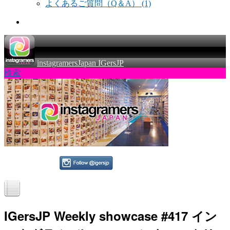
よくあるご質問（Q＆A）
(1)
instagramersJapan IGersJP
検索
IGersJP Weekly showcase #417 イン