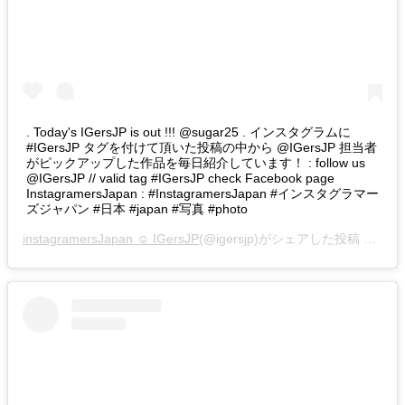
. Today's IGersJP is out !!! @sugar25 . インスタグラムに
#IGersJP タグを付けて頂いた投稿の中から @IGersJP 担当者
がピックアップした作品を毎日紹介しています！ : follow us
@IGersJP // valid tag #IGersJP check Facebook page
InstagramersJapan : #InstagramersJapan #インスタグラマー
ズジャパン #日本 #japan #写真 #photo
instagramersJapan ☺︎ IGersJP
(@igersjp)がシェアした投稿 –
201