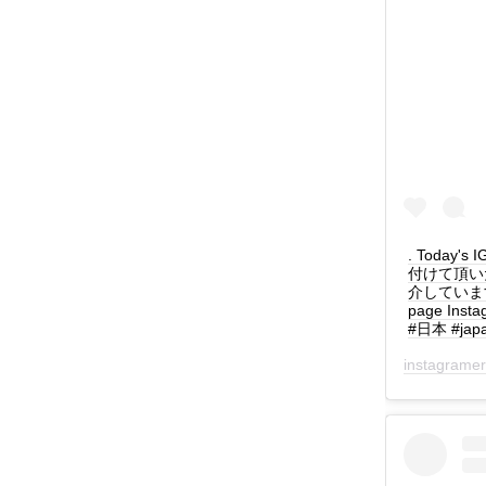
. Today's
付けて頂いた
介しています！ :
page Ins
#日本 #jap
instagrame