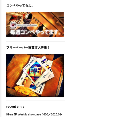
コンペやってるよ。
フリーペーパー協賛店大募集！
recent entry
IGersJP Weekly showcase #600／2026.01-