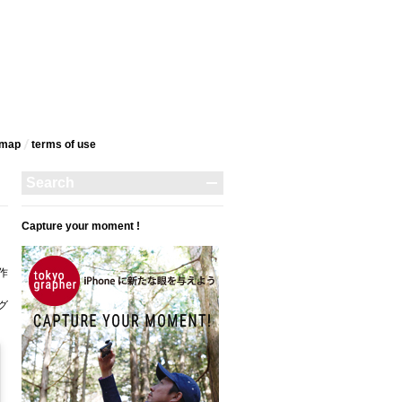
emap
terms‎ of use
Capture your moment !
作
タグ