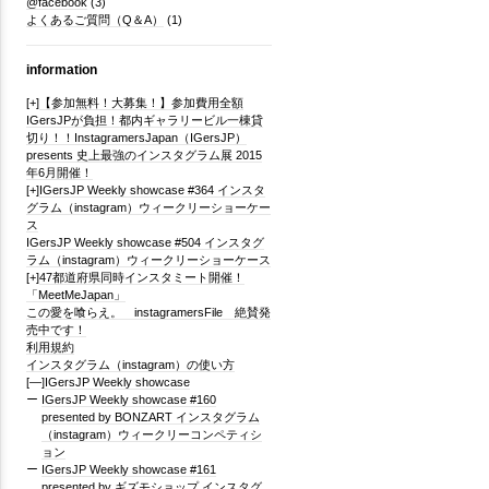
@facebook
(3)
よくあるご質問（Q＆A）
(1)
information
[+]
【参加無料！大募集！】参加費用全額
IGersJPが負担！都内ギャラリービル一棟貸
切り！！InstagramersJapan（IGersJP）
presents 史上最強のインスタグラム展 2015
年6月開催！
[+]
IGersJP Weekly showcase #364 インスタ
グラム（instagram）ウィークリーショーケー
ス
IGersJP Weekly showcase #504 インスタグ
ラム（instagram）ウィークリーショーケース
[+]
47都道府県同時インスタミート開催！
「MeetMeJapan」
この愛を喰らえ。 instagramersFile 絶賛発
売中です！
利用規約
インスタグラム（instagram）の使い方
[—]
IGersJP Weekly showcase
IGersJP Weekly showcase #160
presented by BONZART インスタグラム
（instagram）ウィークリーコンペティシ
ョン
IGersJP Weekly showcase #161
presented by ギズモショップ インスタグ