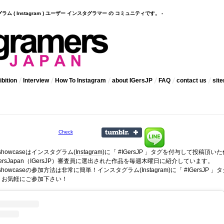
インスタグラム ( Instagram ) ユーザー インスタグラマー の コミュニティです。 -
bition
Interview
How To Instagram
about IGersJP
FAQ
contact us
sit
Check
 showcaseはインスタグラム(
Instagram
)に「 #IGersJP 」タグを付与して投稿頂いた
ramersJapan（IGersJP）審査員に選出された作品を毎週木曜日に紹介しています。
kly showcaseの参加方法は非常に簡単！インスタグラム(Instagram)に「 #IGersJP 」
。お気軽にご参加下さい！