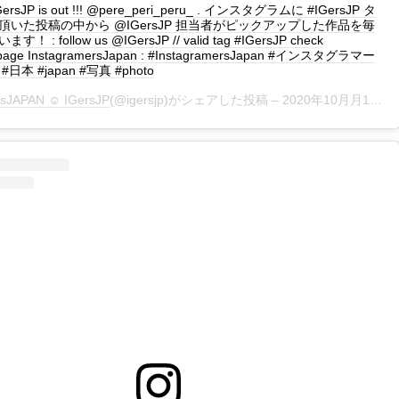
 IGersJP is out !!! @pere_peri_peru_ . インスタグラムに #IGersJP タ
頂いた投稿の中から @IGersJP 担当者がピックアップした作品を毎
 : follow us @IGersJP // valid tag #IGersJP check
page InstagramersJapan : #InstagramersJapan #インスタグラマー
日本 #japan #写真 #photo
rsJAPAN ☺︎ IGersJP
(@igersjp)がシェアした投稿 –
2020年10月月14日午後11時22分PDT