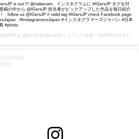
 IGersJP is out !!! @nabecam . インスタグラムに #IGersJP タグを付
稿の中から @IGersJP 担当者がピックアップした作品を毎日紹介
ollow us @IGersJP // valid tag #IGersJP check Facebook page
mersJapan : #InstagramersJapan #インスタグラマーズジャパン #日本
真 #photo
rsJAPAN ☺︎ IGersJP
(@igersjp)がシェアした投稿 –
2020年10月月15日午前4時50分PDT