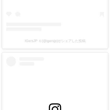
IGersJP ☺︎(@igersjp)がシェアした投稿