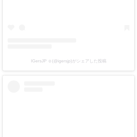
IGersJP ☺︎(@igersjp)がシェアした投稿