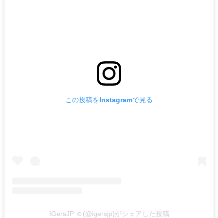
この投稿をInstagramで見る
IGersJP ☺︎(@igersjp)がシェアした投稿