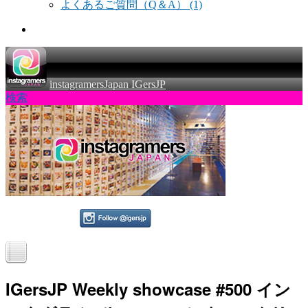
よくあるご質問（Q＆A）
(1)
instagramersJapan IGersJP
検索
IGersJP Weekly showcase #500 イン