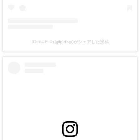
IGersJP ☺︎(@igersjp)がシェアした投稿