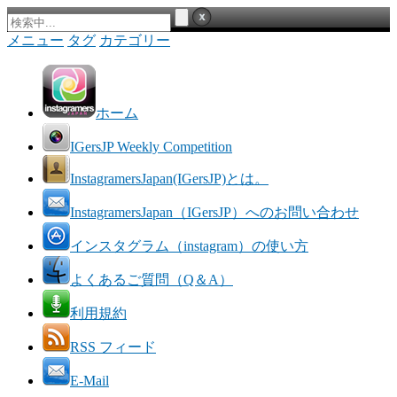
メニュー
タグ
カテゴリー
ホーム
IGersJP Weekly Competition
InstagramersJapan(IGersJP)とは。
InstagramersJapan（IGersJP）へのお問い合わせ
インスタグラム（instagram）の使い方
よくあるご質問（Q＆A）
利用規約
RSS フィード
E-Mail