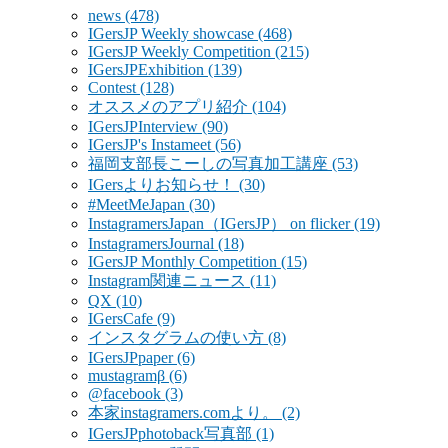
news
(478)
IGersJP Weekly showcase
(468)
IGersJP Weekly Competition
(215)
IGersJPExhibition
(139)
Contest
(128)
オススメのアプリ紹介
(104)
IGersJPInterview
(90)
IGersJP's Instameet
(56)
福岡支部長こーしの写真加工講座
(53)
IGersよりお知らせ！
(30)
#MeetMeJapan
(30)
InstagramersJapan（IGersJP） on flicker
(19)
InstagramersJournal
(18)
IGersJP Monthly Competition
(15)
Instagram関連ニュース
(11)
QX
(10)
IGersCafe
(9)
インスタグラムの使い方
(8)
IGersJPpaper
(6)
mustagramβ
(6)
@facebook
(3)
本家instagramers.comより。
(2)
IGersJPphotoback写真部
(1)