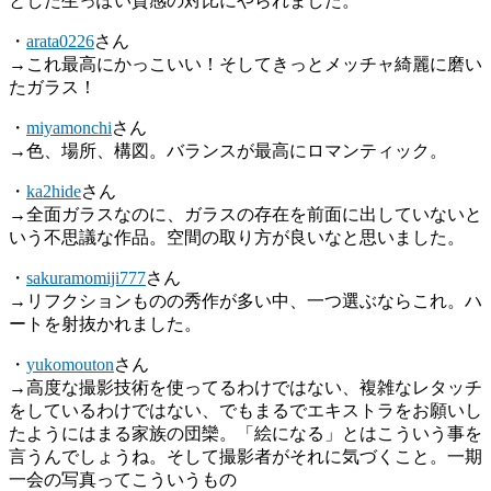
とした生っぽい質感の対比にやられました。
・
arata0226
さん
→これ最高にかっこいい！そしてきっとメッチャ綺麗に磨い
たガラス！
・
miyamonchi
さん
→色、場所、構図。バランスが最高にロマンティック。
・
ka2hide
さん
→全面ガラスなのに、ガラスの存在を前面に出していないと
いう不思議な作品。空間の取り方が良いなと思いました。
・
sakuramomiji777
さん
→リフクションものの秀作が多い中、一つ選ぶならこれ。ハ
ートを射抜かれました。
・
yukomouton
さん
→高度な撮影技術を使ってるわけではない、複雑なレタッチ
をしているわけではない、でもまるでエキストラをお願いし
たようにはまる家族の団欒。「絵になる」とはこういう事を
言うんでしょうね。そして撮影者がそれに気づくこと。一期
一会の写真ってこういうもの