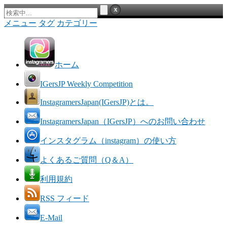
メニュー
タグ
カテゴリー
ホーム
IGersJP Weekly Competition
InstagramersJapan(IGersJP)とは。
InstagramersJapan（IGersJP）へのお問い合わせ
インスタグラム（instagram）の使い方
よくあるご質問（Q＆A）
利用規約
RSS フィード
E-Mail