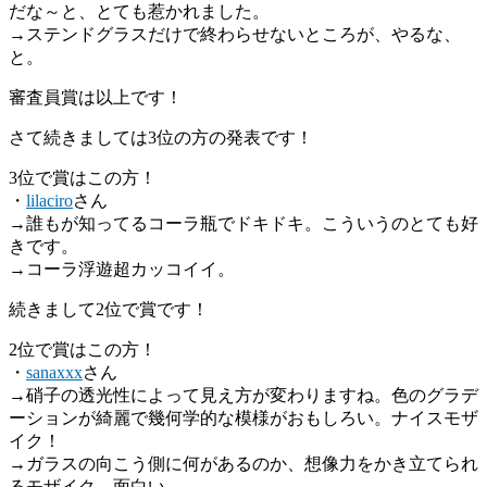
だな～と、とても惹かれました。
→ステンドグラスだけで終わらせないところが、やるな、
と。
審査員賞は以上です！
さて続きましては3位の方の発表です！
3位で賞はこの方！
・
lilaciro
さん
→誰もが知ってるコーラ瓶でドキドキ。こういうのとても好
きです。
→コーラ浮遊超カッコイイ。
続きまして2位で賞です！
2位で賞はこの方！
・
sanaxxx
さん
→硝子の透光性によって見え方が変わりますね。色のグラデ
ーションが綺麗で幾何学的な模様がおもしろい。ナイスモザ
イク！
→ガラスの向こう側に何があるのか、想像力をかき立てられ
るモザイク。面白い。