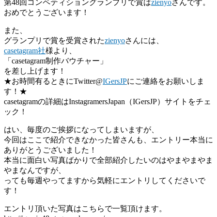
第48回コンペティショングランプリで賞は
zienyo
さんです。
おめでとうございます！
また、
グランプリで賞を受賞された
zienyo
さんには、
casetagram社
様より、
「casetagram制作バウチャー」
を差し上げます！
★お時間有るときにTwitter@
IGersJP
にご連絡をお願いしま
す！★
casetagramの詳細はInstagramersJapan（IGersJP）サイトをチェ
ック！
はい、毎度のご挨拶になってしまいますが、
今回はここで紹介できなかった皆さんも、エントリー本当に
ありがとうございました！
本当に面白い写真ばかりで全部紹介したいのはやまやまやま
やまなんですが、
っても毎週やってますから気軽にエントリしてくださいで
す！
エントリ頂いた写真はこちらで一覧頂けます。