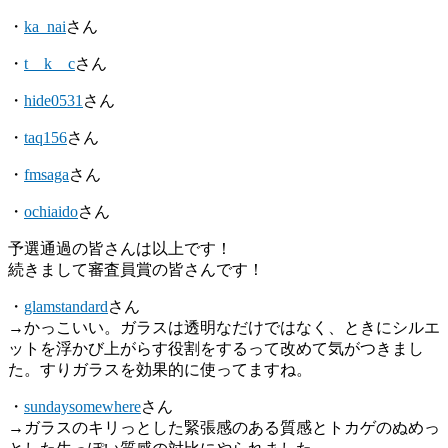
・
ka_nai
さん
・
t__k__c
さん
・
hide0531
さん
・
taq156
さん
・
fmsaga
さん
・
ochiaido
さん
予選通過の皆さんは以上です！
続きまして審査員賞の皆さんです！
・
glamstandard
さん
→かっこいい。ガラスは透明なだけではなく、ときにシルエ
ットを浮かび上がらす役割をするって改めて気がつきまし
た。すりガラスを効果的に使ってますね。
・
sundaysomewhere
さん
→ガラスのキリっとした緊張感のある質感とトカゲのぬめっ