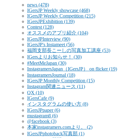
news
(478)
IGersJP Weekly showcase
(468)
IGersJP Weekly Competition
(215)
IGersJPExhibition
(139)
Contest
(128)
オススメのアプリ紹介
(104)
IGersJPInterview
(90)
IGersJP's Instameet
(56)
福岡支部長こーしの写真加工講座
(53)
IGersよりお知らせ！
(30)
#MeetMeJapan
(30)
InstagramersJapan（IGersJP） on flicker
(19)
InstagramersJournal
(18)
IGersJP Monthly Competition
(15)
Instagram関連ニュース
(11)
QX
(10)
IGersCafe
(9)
インスタグラムの使い方
(8)
IGersJPpaper
(6)
mustagramβ
(6)
@facebook
(3)
本家instagramers.comより。
(2)
IGersJPphotoback写真部
(1)