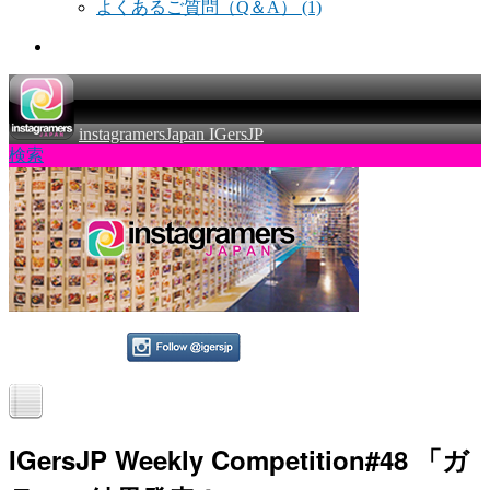
よくあるご質問（Q＆A）
(1)
instagramersJapan IGersJP
検索
IGersJP Weekly Competition#48 「ガ