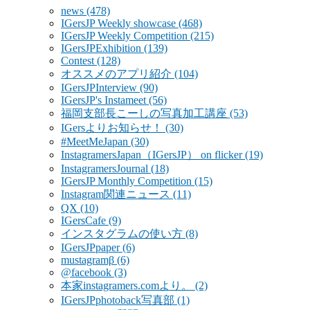
news
(478)
IGersJP Weekly showcase
(468)
IGersJP Weekly Competition
(215)
IGersJPExhibition
(139)
Contest
(128)
オススメのアプリ紹介
(104)
IGersJPInterview
(90)
IGersJP's Instameet
(56)
福岡支部長こーしの写真加工講座
(53)
IGersよりお知らせ！
(30)
#MeetMeJapan
(30)
InstagramersJapan（IGersJP） on flicker
(19)
InstagramersJournal
(18)
IGersJP Monthly Competition
(15)
Instagram関連ニュース
(11)
QX
(10)
IGersCafe
(9)
インスタグラムの使い方
(8)
IGersJPpaper
(6)
mustagramβ
(6)
@facebook
(3)
本家instagramers.comより。
(2)
IGersJPphotoback写真部
(1)