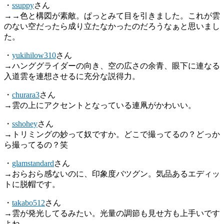
・
ssuppy
さん
→→色と構図が素敵。ぱっとみて目を引きました。これが雲
のない空だったら成り立たなかったのだろうなぁと思いまし
た。
・
yukihilow310
さん
→ハンググライダーの向き、空の広さの余青、眼下に連なる
入道雲を連想させるに充分な説得力。
・
churara3
さん
→雲の上にアクセントとなっている連凧がかわいい。
・
sshohey
さん
→トリミングの妙って奴ですか。どこで撮ってるの？どっか
ら撮ってるの？笑
・
glamstandard
さん
→おらおら感ないのに、印象度バツグン。気品あるエディッ
トに脱帽です。
・
takabo512
さん
→雲が発光してるみたい。光量の調節も見せ方も上手いです
よね。