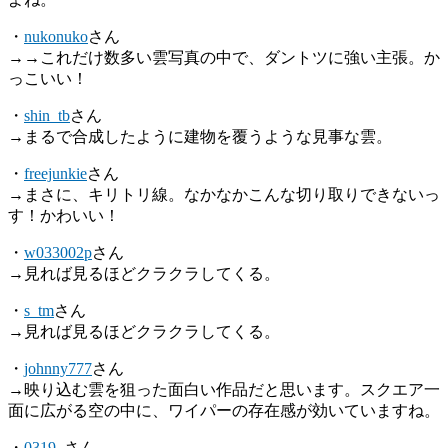
・
nukonuko
さん
→→これだけ数多い雲写真の中で、ダントツに強い主張。か
っこいい！
・
shin_tb
さん
→まるで合成したように建物を覆うような見事な雲。
・
freejunkie
さん
→まさに、キリトリ線。なかなかこんな切り取りできないっ
す！かわいい！
・
w033002p
さん
→見れば見るほどクラクラしてくる。
・
s_tm
さん
→見れば見るほどクラクラしてくる。
・
johnny777
さん
→映り込む雲を狙った面白い作品だと思います。スクエア一
面に広がる空の中に、ワイパーの存在感が効いていますね。
・
0319_
さん