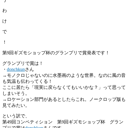
わ
け
で
！
第9回ギズモショップ杯のグランプリで賞発表です！
グランプリで賞は！
・
donchkun
さん
→モノクロじゃないのに水墨画のような世界。なのに風の音
も気温も伝わってくる！
ここに居たら「現実に戻らなくてもいいかな？」って思って
しまいそう。
→ロケーション部門があるとしたらこれ。ノークロップ版も
見てみたい。
という訳で、
第49回コンペティション 第9回ギズモショップ杯 グラン
プリで賞は
donchkun
さんです。