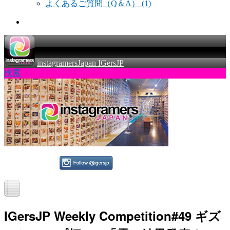
よくあるご質問（Q＆A）
(1)
instagramersJapan IGersJP
検索
IGersJP Weekly Competition#49 ギズ