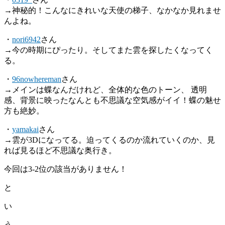
→神秘的！こんなにきれいな天使の梯子、なかなか見れませ
んよね。
・
nori6942
さん
→今の時期にぴったり。そしてまた雲を探したくなってく
る。
・
96nowhereman
さん
→メインは蝶なんだけれど、全体的な色のトーン、 透明
感、背景に映ったなんとも不思議な空気感がイイ！蝶の魅せ
方も絶妙。
・
yamakai
さん
→雲が3Dになってる。迫ってくるのか流れていくのか、見
れば見るほど不思議な奥行き。
今回は3-2位の該当がありません！
と
い
う