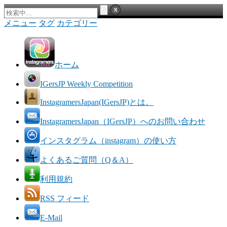
メニュー
タグ
カテゴリー
ホーム
IGersJP Weekly Competition
InstagramersJapan(IGersJP)とは。
InstagramersJapan（IGersJP）へのお問い合わせ
インスタグラム（instagram）の使い方
よくあるご質問（Q＆A）
利用規約
RSS フィード
E-Mail