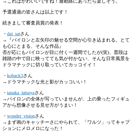
→これはかわいいですね！通勤路にあったら楽しそう。
予選通過の皆さんは以上です！
続きまして審査員賞の発表！
・
dai_sat
さん
→『パイロンと左矢印の魅せる空間が心引き込まれる。とて
も心にとまる、そんな作品』
否が応にもパイロンが目に付く一週間でしたが(笑)、普段は
雑踏の中で目に映ってても気が付かない、そんな日常風景を
ドラマチックに切り取っていてカッコイイ！
・
koback3
さん
→ドラマチックな光と影がカッコいい！
・
tanaka_tatsuya
さん
→パイロンの全体が写っていませんが、上の乗ったフィギュ
アから想像させる見せ方がうまい！
・
wonder_vision
さん
→まず画のキャッチーさにやられて、「ワルツ」ってキャプ
ションにメロメロになった！