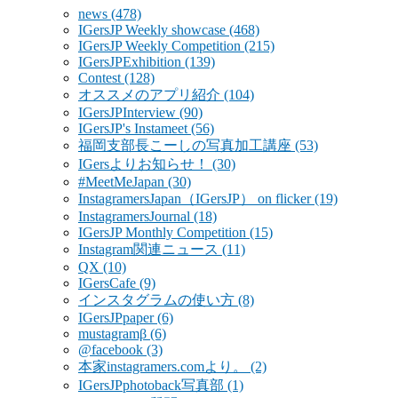
news
(478)
IGersJP Weekly showcase
(468)
IGersJP Weekly Competition
(215)
IGersJPExhibition
(139)
Contest
(128)
オススメのアプリ紹介
(104)
IGersJPInterview
(90)
IGersJP's Instameet
(56)
福岡支部長こーしの写真加工講座
(53)
IGersよりお知らせ！
(30)
#MeetMeJapan
(30)
InstagramersJapan（IGersJP） on flicker
(19)
InstagramersJournal
(18)
IGersJP Monthly Competition
(15)
Instagram関連ニュース
(11)
QX
(10)
IGersCafe
(9)
インスタグラムの使い方
(8)
IGersJPpaper
(6)
mustagramβ
(6)
@facebook
(3)
本家instagramers.comより。
(2)
IGersJPphotoback写真部
(1)