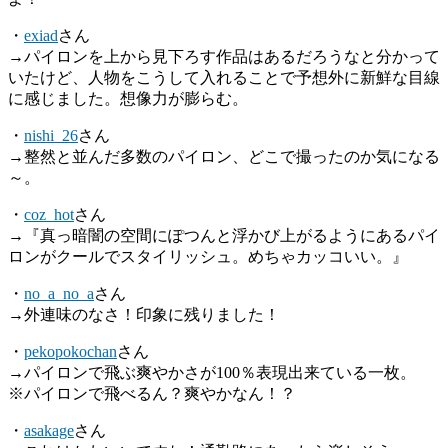
・
exiad
さん
→パイロンを上から見下ろす作品はあるだろうなと分かって
いたけど、人物をこうして入れることで予想外に新鮮な目線
に感じました。想像力が膨らむ。
・
nishi_26
さん
→整然と並んだ多数のパイロン、どこで撮ったのか気になる
～。
・
coz_hot
さん
→『真っ暗闇の空間にぽつんと浮かび上がるようにあるパイ
ロンがクールでスタイリッシュ。めちゃカッコいい。』
・
no_a_no_a
さん
→外連味のなさ！印象に残りました！
・
pekopokochan
さん
→パイロンで飛ぶ爽やかさが100％表現出来ている一枚。
※パイロンで飛べるん？爽やかなん！？
・
asakage
さん