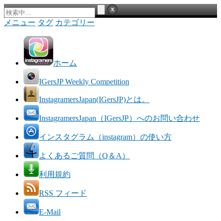
メニュー
タグ
カテゴリー
ホーム
IGersJP Weekly Competition
InstagramersJapan(IGersJP)とは。
InstagramersJapan（IGersJP）へのお問い合わせ
インスタグラム（instagram）の使い方
よくあるご質問（Q＆A）
利用規約
RSS フィード
E-Mail