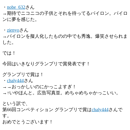
・
nobe_632
さん
→期待でニコニコの子供とそれを待ってるパイロン。パイロ
ンに夢を感じた。
・
zienyo
さん
→パイロンを擬人化したものの中でも秀逸。爆笑させられま
した。
では！
今回はいきなりグランプリで賞発表です！
グランプリで賞は！
・
chaly444
さん
→→おっかしいのにかっこよすぎ！
→↑いやほんと。広告写真並。めちゃめちゃかっこいい。
という訳で、
第66回コンペティション グランプリで賞は
chaly444
さんで
す。
おめでとうございます！