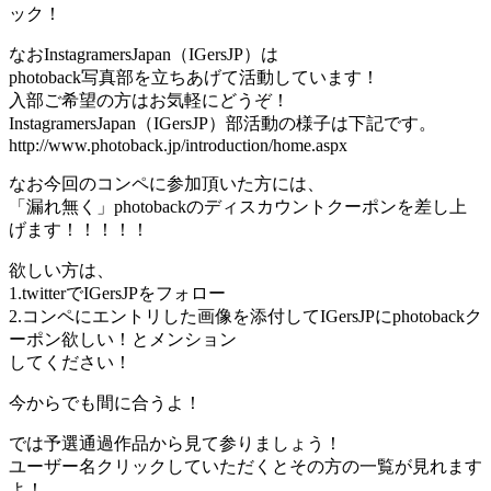
ック！
なおInstagramersJapan（IGersJP）は
photoback写真部を立ちあげて活動しています！
入部ご希望の方はお気軽にどうぞ！
InstagramersJapan（IGersJP）部活動の様子は下記です。
http://www.photoback.jp/introduction/home.aspx
なお今回のコンペに参加頂いた方には、
「漏れ無く」photobackのディスカウントクーポンを差し上
げます！！！！！
欲しい方は、
1.twitterでIGersJPをフォロー
2.コンペにエントリした画像を添付してIGersJPにphotobackク
ーポン欲しい！とメンション
してください！
今からでも間に合うよ！
では予選通過作品から見て参りましょう！
ユーザー名クリックしていただくとその方の一覧が見れます
よ！