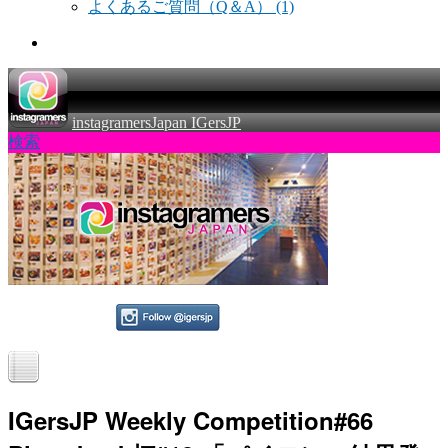
よくあるご質問（Q＆A）
(1)
instagramersJapan IGersJP
検索
IGersJP Weekly Competition#66