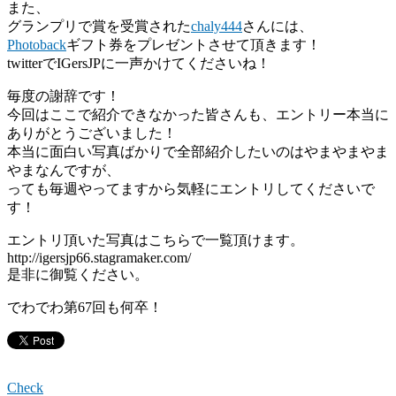
また、
グランプリで賞を受賞された
chaly444
さんには、
Photoback
ギフト券をプレゼントさせて頂きます！
twitterでIGersJPに一声かけてくださいね！
毎度の謝辞です！
今回はここで紹介できなかった皆さんも、エントリー本当に
ありがとうございました！
本当に面白い写真ばかりで全部紹介したいのはやまやまやま
やまなんですが、
っても毎週やってますから気軽にエントリしてくださいで
す！
エントリ頂いた写真はこちらで一覧頂けます。
http://igersjp66.stagramaker.com/
是非に御覧ください。
でわでわ第67回も何卒！
Check