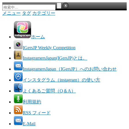
メニュー
タグ
カテゴリー
ホーム
IGersJP Weekly Competition
InstagramersJapan(IGersJP)とは。
InstagramersJapan（IGersJP）へのお問い合わせ
インスタグラム（instagram）の使い方
よくあるご質問（Q＆A）
利用規約
RSS フィード
E-Mail