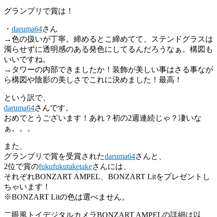
グランプリで賞は！
・
daruma64
さん
→色の扱いが丁寧。締めるとこ締めてて、ステンドグラスは
濁らせずに透明感のある発色にしてるんだろうなぁ。構図も
いいですね。
→タワーの内部できましたか！装飾が美しい事はさる事なが
ら構図や陰影の美しさでこれに決めました！最高！
という訳で、
daruma64
さんです。
おめでとうございます！あれ？初の2週連続じゃ？凄いな
ぁ。。。
また、
グランプリで賞を受賞された
daruma64
さんと、
2位で賞の
fukufukutaketake
さんには、
それぞれBONZART AMPEL、BONZART Litをプレゼントし
ちゃいます！
※BONZART Litの色は選べません。
二眼風トイデジタルカメラBONZART AMPELの詳細は以