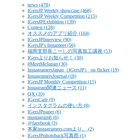
news
(478)
IGersJP Weekly showcase
(468)
IGersJP Weekly Competition
(215)
IGersJPExhibition
(139)
Contest
(128)
オススメのアプリ紹介
(104)
IGersJPInterview
(90)
IGersJP's Instameet
(56)
福岡支部長こーしの写真加工講座
(53)
IGersよりお知らせ！
(30)
#MeetMeJapan
(30)
InstagramersJapan（IGersJP） on flicker
(19)
InstagramersJournal
(18)
IGersJP Monthly Competition
(15)
Instagram関連ニュース
(11)
QX
(10)
IGersCafe
(9)
インスタグラムの使い方
(8)
IGersJPpaper
(6)
mustagramβ
(6)
@facebook
(3)
本家instagramers.comより。
(2)
IGersJPphotoback写真部
(1)