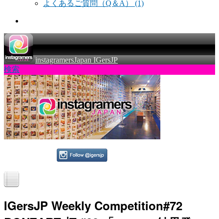
よくあるご質問（Q＆A）
(1)
instagramersJapan IGersJP
検索
IGersJP Weekly Competition#72