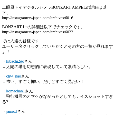
二眼風トイデジタルカメラBONZART AMPELの詳細は以
下、
http://instagramers-japan.com/archives/6016
BONZART Litの詳細は以下でチェックです。
http://instagramers-japan.com/archives/6022
では入選の皆様です！
ユーザー名クリックしていただくとその方の一覧が見れます
よ！
・
hibachi2go
さん
→太陽の塔を幻想的に表現していて素晴らしい。
・
chw_nao
さん
→怖い、すごく怖い。だけどすごく見たい！
・
komachan1
さん
→飛行機雲のオマケがなかったとしてもナイスショットすぎ
る?
・
jamio3
さん