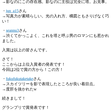
→影なのにこの存在感。影なのに主役は完全に塔。お見事。
・
jun_a15
さん
→写真力が素晴らしい。光の入れ方、構図ともさりげなく巧
い！
・
seannu3
さん
→渋くてかっこよく、これを塔と呼ぶ男のロマンにも惹かれ
ました。
入賞は以上の皆さんです。
さて！
ここからは上位入賞者の発表です！
今回は2位で賞の方から！この方！
・
fukufukutaketake
さん
→スカイツリーを影で表現したところが良い着目点。
→度肝を抜かれたw
続きまして！
グランプリで賞発表です！