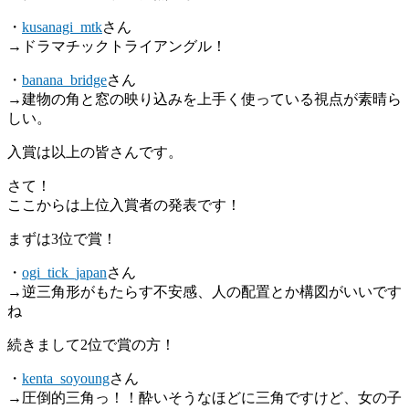
・
kusanagi_mtk
さん
→ドラマチックトライアングル！
・
banana_bridge
さん
→建物の角と窓の映り込みを上手く使っている視点が素晴ら
しい。
入賞は以上の皆さんです。
さて！
ここからは上位入賞者の発表です！
まずは3位で賞！
・
ogi_tick_japan
さん
→逆三角形がもたらす不安感、人の配置とか構図がいいです
ね
続きまして2位で賞の方！
・
kenta_soyoung
さん
→圧倒的三角っ！！酔いそうなほどに三角ですけど、女の子