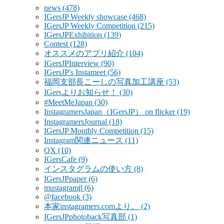
news
(478)
IGersJP Weekly showcase
(468)
IGersJP Weekly Competition
(215)
IGersJPExhibition
(139)
Contest
(128)
オススメのアプリ紹介
(104)
IGersJPInterview
(90)
IGersJP's Instameet
(56)
福岡支部長こーしの写真加工講座
(53)
IGersよりお知らせ！
(30)
#MeetMeJapan
(30)
InstagramersJapan（IGersJP） on flicker
(19)
InstagramersJournal
(18)
IGersJP Monthly Competition
(15)
Instagram関連ニュース
(11)
QX
(10)
IGersCafe
(9)
インスタグラムの使い方
(8)
IGersJPpaper
(6)
mustagramβ
(6)
@facebook
(3)
本家instagramers.comより。
(2)
IGersJPphotoback写真部
(1)