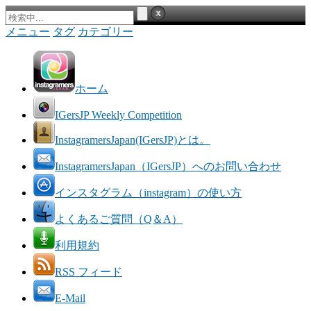
メニュー
タグ
カテゴリー
ホーム
IGersJP Weekly Competition
InstagramersJapan(IGersJP)とは。
InstagramersJapan（IGersJP）へのお問い合わせ
インスタグラム（instagram）の使い方
よくあるご質問（Q＆A）
利用規約
RSS フィード
E-Mail