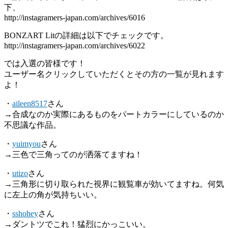
下、
http://instagramers-japan.com/archives/6016
BONZART Litの詳細は以下でチェックです。
http://instagramers-japan.com/archives/6022
では入選の皆様です！
ユーザー名クリックしていただくとその方の一覧が見れます
よ！
・
aileen8517
さん
→合成なのか実際にあるものをパートカラーにしているのか
不思議な作品。
・
yuimyou
さん
→三色で三角ってのが洒落てますね！
・
utizo
さん
→三角形に切り取られた視界に観覧車が効いてますね。何気
に左上の角が気持ちいい。
・
sshohey
さん
→ダントツでこれ！猛烈にかっこいい。