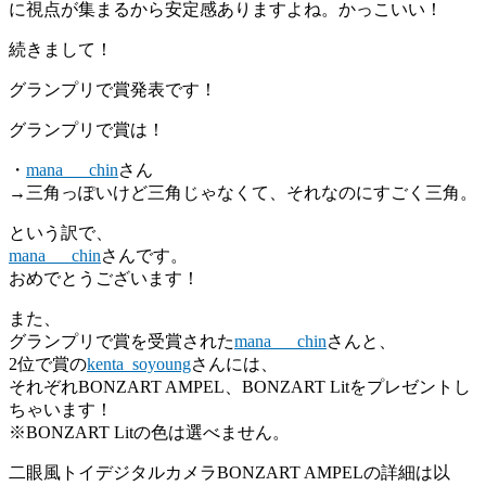
に視点が集まるから安定感ありますよね。かっこいい！
続きまして！
グランプリで賞発表です！
グランプリで賞は！
・
mana___chin
さん
→三角っぽいけど三角じゃなくて、それなのにすごく三角。
という訳で、
mana___chin
さんです。
おめでとうございます！
また、
グランプリで賞を受賞された
mana___chin
さんと、
2位で賞の
kenta_soyoung
さんには、
それぞれBONZART AMPEL、BONZART Litをプレゼントし
ちゃいます！
※BONZART Litの色は選べません。
二眼風トイデジタルカメラBONZART AMPELの詳細は以