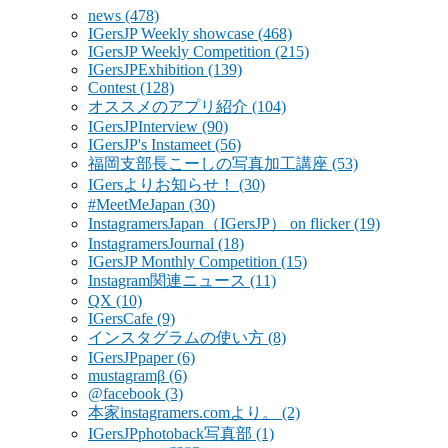
news
(478)
IGersJP Weekly showcase
(468)
IGersJP Weekly Competition
(215)
IGersJPExhibition
(139)
Contest
(128)
オススメのアプリ紹介
(104)
IGersJPInterview
(90)
IGersJP's Instameet
(56)
福岡支部長こーしの写真加工講座
(53)
IGersよりお知らせ！
(30)
#MeetMeJapan
(30)
InstagramersJapan（IGersJP） on flicker
(19)
InstagramersJournal
(18)
IGersJP Monthly Competition
(15)
Instagram関連ニュース
(11)
QX
(10)
IGersCafe
(9)
インスタグラムの使い方
(8)
IGersJPpaper
(6)
mustagramβ
(6)
@facebook
(3)
本家instagramers.comより。
(2)
IGersJPphotoback写真部
(1)