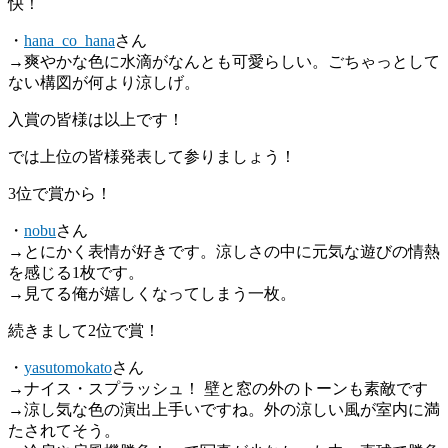
快！
・
hana_co_hana
さん
→爽やかな色に水滴がなんとも可愛らしい。ごちゃっとして
ない構図が何より涼しげ。
入賞の皆様は以上です！
では上位の皆様発表して参りましょう！
3位で賞から！
・
nobu
さん
→とにかく表情が好きです。涼しさの中に元気な遊びの情熱
を感じる1枚です。
→見てる俺が嬉しくなってしまう一枚。
続きまして2位で賞！
・
yasutomokato
さん
→ナイス・スプラッシュ！ 壁と窓の外のトーンも素敵です
→涼し気な色の演出上手いですね。外の涼しい風が室内に満
たされてそう。