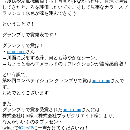
→冷房や扇風機勝負！って写真が少なかった中、直球で勝負
してきたところを評価したいです。そして見事なカラースプ
ラッシュ！水色が涼を運んできそう！
ということで！
グランプリで賞発表です！
グランプリで賞は！
・
omu_omu
さん
→川面に反射する緑、何とも涼やかなシーン。
→ちょっと暗めエメラルドのリフレクションが濃涼感倍増！
という訳で、
第88回コンペティション グランプリで賞は
omu_omu
さんで
す。
おめでとうございます！
また、
グランプリで賞を受賞された
omu_omu
さんには、
株式会社Qlix様（株式会社プラザクリエイト様）より、
なんかいいものをプレゼント！
twitterで
IGersJP
に一声かけてくださいね！