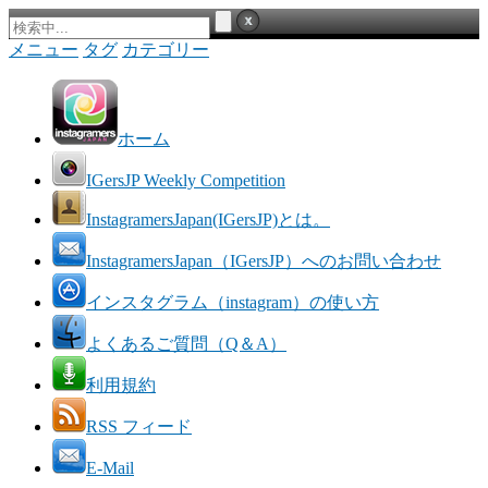
メニュー
タグ
カテゴリー
ホーム
IGersJP Weekly Competition
InstagramersJapan(IGersJP)とは。
InstagramersJapan（IGersJP）へのお問い合わせ
インスタグラム（instagram）の使い方
よくあるご質問（Q＆A）
利用規約
RSS フィード
E-Mail