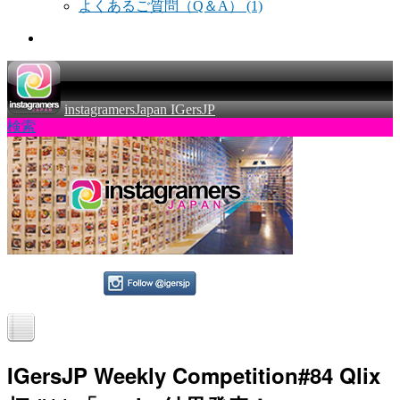
よくあるご質問（Q＆A）
(1)
instagramersJapan IGersJP
検索
IGersJP Weekly Competition#84 Qlix