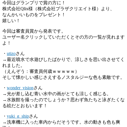
今回はグランプリで賞の方に！
株式会社Qlix様（株式会社プラザクリエイト様）より、
なんかいいものをプレゼント！
嬉しい！
今回は審査員賞から発表です。
ユーザー名クリックしていただくとその方の一覧が見れます
よ！
・
utizo
さん
→最近噴水で水遊びしたばかりで、涼しさを思い出させてく
れました。
（えんぞう：審査員何歳ｗｗｗｗｗ）
そして懐かしい感じさえするノスタルジーな色も素敵です。
・
wonder_vision
さん
→光が差し込む青い水中の画がとても涼しく感じる。
→水族館を撮ったのでしょうか？思わず魚たちと泳ぎたくな
る絵だとおもいます！
・
yuki_g_ship
さん
→洗車機に入った車内からだそうです。水の動きも色も爽