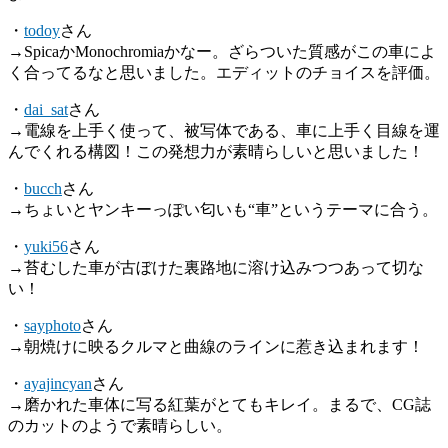
・
todoy
さん
→SpicaかMonochromiaかなー。ざらついた質感がこの車によ
く合ってるなと思いました。エディットのチョイスを評価。
・
dai_sat
さん
→電線を上手く使って、被写体である、車に上手く目線を運
んでくれる構図！この発想力が素晴らしいと思いました！
・
bucch
さん
→ちょいとヤンキーっぽい匂いも“車”というテーマに合う。
・
yuki56
さん
→苔むした車が古ぼけた裏路地に溶け込みつつあって切な
い！
・
sayphoto
さん
→朝焼けに映るクルマと曲線のラインに惹き込まれます！
・
ayajincyan
さん
→磨かれた車体に写る紅葉がとてもキレイ。まるで、CG誌
のカットのようで素晴らしい。