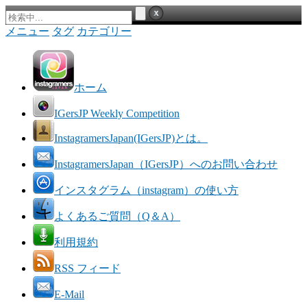
メニュー
タグ
カテゴリー
ホーム
IGersJP Weekly Competition
InstagramersJapan(IGersJP)とは。
InstagramersJapan（IGersJP）へのお問い合わせ
インスタグラム（instagram）の使い方
よくあるご質問（Q＆A）
利用規約
RSS フィード
E-Mail