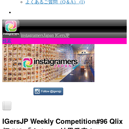
よくあるご質問（Q＆A）
(1)
instagramersJapan IGersJP
検索
IGersJP Weekly Competition#96 Qlix