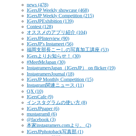
news
(478)
IGersJP Weekly showcase
(468)
IGersJP Weekly Competition
(215)
IGersJPExhibition
(139)
Contest
(128)
オススメのアプリ紹介
(104)
IGersJPInterview
(90)
IGersJP's Instameet
(56)
福岡支部長こーしの写真加工講座
(53)
IGersよりお知らせ！
(30)
#MeetMeJapan
(30)
InstagramersJapan（IGersJP） on flicker
(19)
InstagramersJournal
(18)
IGersJP Monthly Competition
(15)
Instagram関連ニュース
(11)
QX
(10)
IGersCafe
(9)
インスタグラムの使い方
(8)
IGersJPpaper
(6)
mustagramβ
(6)
@facebook
(3)
本家instagramers.comより。
(2)
IGersJPphotoback写真部
(1)