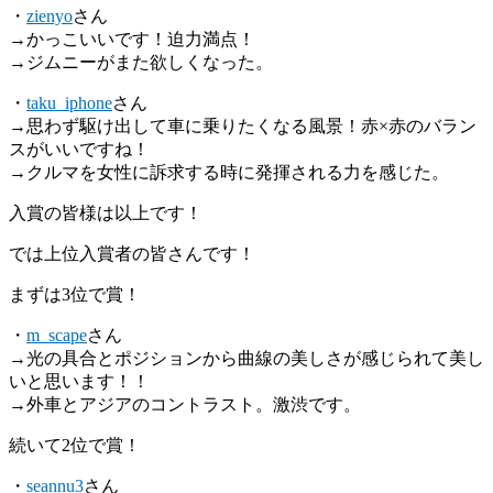
・
zienyo
さん
→かっこいいです！迫力満点！
→ジムニーがまた欲しくなった。
・
taku_iphone
さん
→思わず駆け出して車に乗りたくなる風景！赤×赤のバラン
スがいいですね！
→クルマを女性に訴求する時に発揮される力を感じた。
入賞の皆様は以上です！
では上位入賞者の皆さんです！
まずは3位で賞！
・
m_scape
さん
→光の具合とポジションから曲線の美しさが感じられて美し
いと思います！！
→外車とアジアのコントラスト。激渋です。
続いて2位で賞！
・
seannu3
さん