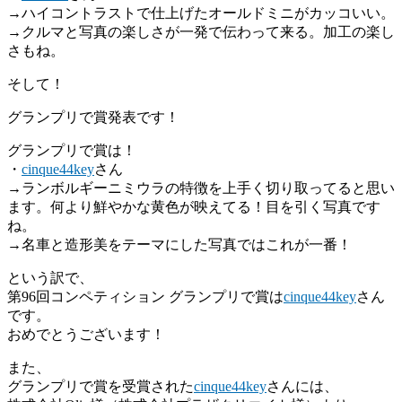
→ハイコントラストで仕上げたオールドミニがカッコいい。
→クルマと写真の楽しさが一発で伝わって来る。加工の楽し
さもね。
そして！
グランプリで賞発表です！
グランプリで賞は！
・
cinque44key
さん
→ランボルギーニミウラの特徴を上手く切り取ってると思い
ます。何より鮮やかな黄色が映えてる！目を引く写真です
ね。
→名車と造形美をテーマにした写真ではこれが一番！
という訳で、
第96回コンペティション グランプリで賞は
cinque44key
さん
です。
おめでとうございます！
また、
グランプリで賞を受賞された
cinque44key
さんには、