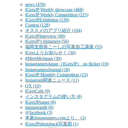
news
(478)
IGersJP Weekly showcase
(468)
IGersJP Weekly Competition
(215)
IGersJPExhibition
(139)
Contest
(128)
オススメのアプリ紹介
(104)
IGersJPInterview
(90)
IGersJP's Instameet
(56)
福岡支部長こーしの写真加工講座
(53)
IGersよりお知らせ！
(30)
#MeetMeJapan
(30)
InstagramersJapan（IGersJP） on flicker
(19)
InstagramersJournal
(18)
IGersJP Monthly Competition
(15)
Instagram関連ニュース
(11)
QX
(10)
IGersCafe
(9)
インスタグラムの使い方
(8)
IGersJPpaper
(6)
mustagramβ
(6)
@facebook
(3)
本家instagramers.comより。
(2)
IGersJPphotoback写真部
(1)