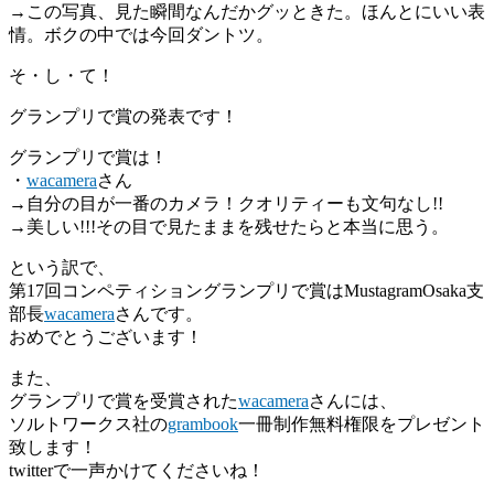
→この写真、見た瞬間なんだかグッときた。ほんとにいい表
情。ボクの中では今回ダントツ。
そ・し・て！
グランプリで賞の発表です！
グランプリで賞は！
・
wacamera
さん
→自分の目が一番のカメラ！クオリティーも文句なし!!
→美しい!!!その目で見たままを残せたらと本当に思う。
という訳で、
第17回コンペティショングランプリで賞はMustagramOsaka支
部長
wacamera
さんです。
おめでとうございます！
また、
グランプリで賞を受賞された
wacamera
さんには、
ソルトワークス社の
grambook
一冊制作無料権限をプレゼント
致します！
twitterで一声かけてくださいね！