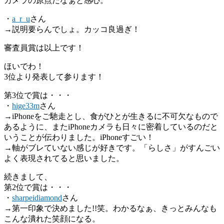
カメラの原点だなぁと感心。
・
a_r_u
さん
→説明要らんでしょ。カッコ良過ぎ！
審査員賞は以上です！
ほいでわ！
3位より発表して参ります！
第3位で賞は・・・
・
hige33m
さん
→iPhoneをご馳走とし、食がひとが生きるに不可欠なもので
あるように、またiPhoneカメラも日々に密着しているのだと
いうことが伝わりました。iPhoneすごい！
→軸がブレていない感じが好きです。「らしさ」がすんごい
よく表現されてると思いました。
続きまして、
第2位で賞は・・・
・
sharpeidiamond
さん
→第一印象で決めました!!笑。わかるなぁ、きっとみんなも
こんな潰れた笑顔になる。