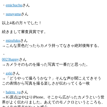
・
emichuchu
さん
・
sunayama
さん
以上4名の方々でした！
続きまして審査員賞です。
・
mizufuku
さん
→こんな景色だったらカメラ持ってなきゃ絶対後悔する。
・
0023happy
さん
→カメラそのものを撮った写真で一番だと思った。
・
axki
さん
→「どうやって撮ろうかな？」そんな声が聞こえてきそう
この表情から写真を撮る楽しさが伝わってくる一枚
・
haleru_ya
さん
→IG原点はやはりiPhone。そこから広がったカメラという世
界がよく伝わりました。あえてのモノクロというところも、