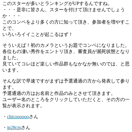
このスターが多いとランキングがUPするんですね。
・・・是非に皆さん、スターを付けて頂けませんでしょう
か・・・
このコンペをより多くの方に知って頂き、参加者を増やすこ
とで、
いろいろイイことが起こるはず！
そういえば！初のカメラというお題でコンペになりました。
各位もの凄い秀作をエントリ頂き、審査員が瀕死状態となり
ました。
見ていてコレほど楽しい作品群もなかなか無いのでは、と思
います。
そんな訳で早速ですがまずは予選通過の方から発表して参り
ます。
予選通過の方はお名前と作品のみとさせて頂きます。
ユーザー名のところをクリックしていただくと、その方の一
覧が表示されます。
・
chicoooooo
さん
・
jp28cm
さん