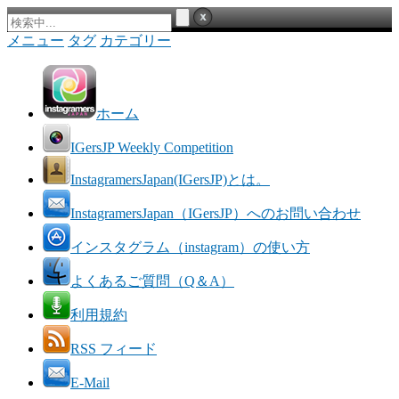
メニュー
タグ
カテゴリー
ホーム
IGersJP Weekly Competition
InstagramersJapan(IGersJP)とは。
InstagramersJapan（IGersJP）へのお問い合わせ
インスタグラム（instagram）の使い方
よくあるご質問（Q＆A）
利用規約
RSS フィード
E-Mail