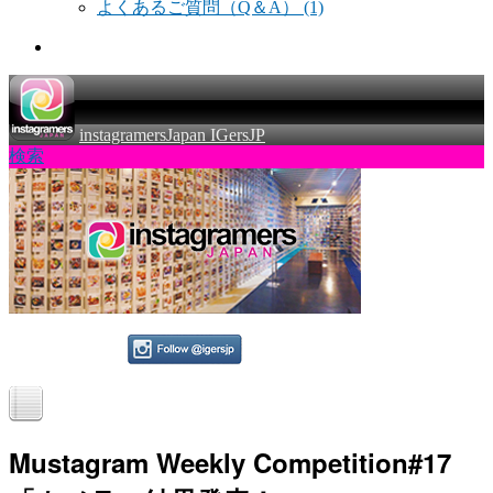
よくあるご質問（Q＆A）
(1)
instagramersJapan IGersJP
検索
Mustagram Weekly Competition#17