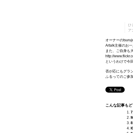
ひ
ア
オーナーの
tsuruj
Artalk主催の
また、ご自身も
http://www.flickr
というわけで今回
否が応にもグラン
ふるってのご参
こんな記事もど
M
I