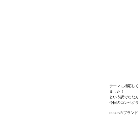
テーマに相応しく
ました！
という訳でなな
今回のコンペグラ
nocosのブラ