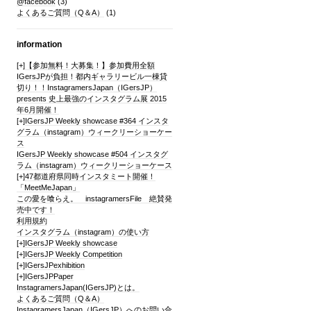
@facebook
(3)
よくあるご質問（Q＆A）
(1)
information
[+]
【参加無料！大募集！】参加費用全額
IGersJPが負担！都内ギャラリービル一棟貸
切り！！InstagramersJapan（IGersJP）
presents 史上最強のインスタグラム展 2015
年6月開催！
[+]
IGersJP Weekly showcase #364 インスタ
グラム（instagram）ウィークリーショーケー
ス
IGersJP Weekly showcase #504 インスタグ
ラム（instagram）ウィークリーショーケース
[+]
47都道府県同時インスタミート開催！
「MeetMeJapan」
この愛を喰らえ。 instagramersFile 絶賛発
売中です！
利用規約
インスタグラム（instagram）の使い方
[+]
IGersJP Weekly showcase
[+]
IGersJP Weekly Competition
[+]
IGersJPexhibition
[+]
IGersJPPaper
InstagramersJapan(IGersJP)とは。
よくあるご質問（Q＆A）
InstagramersJapan（IGersJP）へのお問い合