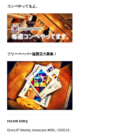
コンペやってるよ。
フリーペーパー協賛店大募集！
recent entry
IGersJP Weekly showcase #600／2026.01-