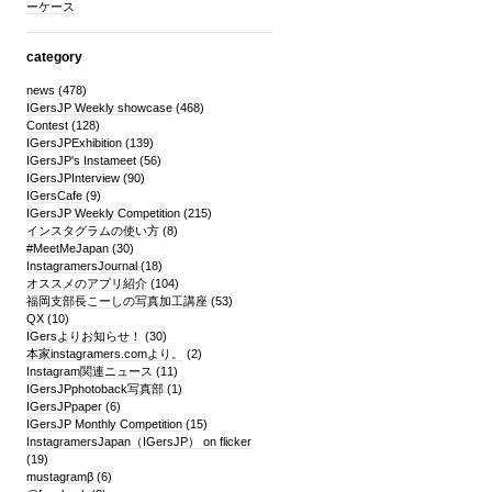
ーケース
category
news
(478)
IGersJP Weekly showcase
(468)
Contest
(128)
IGersJPExhibition
(139)
IGersJP's Instameet
(56)
IGersJPInterview
(90)
IGersCafe
(9)
IGersJP Weekly Competition
(215)
インスタグラムの使い方
(8)
#MeetMeJapan
(30)
InstagramersJournal
(18)
オススメのアプリ紹介
(104)
福岡支部長こーしの写真加工講座
(53)
QX
(10)
IGersよりお知らせ！
(30)
本家instagramers.comより。
(2)
Instagram関連ニュース
(11)
IGersJPphotoback写真部
(1)
IGersJPpaper
(6)
IGersJP Monthly Competition
(15)
InstagramersJapan（IGersJP） on flicker
(19)
mustagramβ
(6)