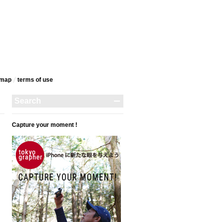
emap
terms‎ of use
Capture your moment !