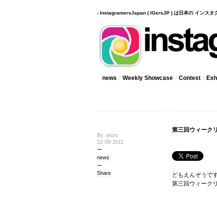
- InstagramersJapan ( IGersJP ) は日本の 
news
Weekly Showcase
Contest
Exhi
第三回ウィークリー
By: enzo
22-09-2011
news
Share
どもえんぞうで
第三回ウィーク