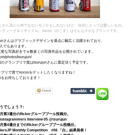
とから見たら何でもないモノかもしれないけど、自分にとっては愛しいもの。
ンティーク＆リサイクル。nocos（のこす）はそんな小さなブランドです。
un
さんはグラフィックデザインを基点に幅広く活躍されており、
お一人でもあります。
大変な写真好きでｗ数多くの写真作品を公開されています。
.com/photos/tsurujun/
のグランプリで賞はtsurujunさんに選定頂く予定です。
プリで賞でnocosをゲットしたくなりますね！
加をお待ちしております！
うでしょう？:
7月第3週分のflickerグループプール投稿分。
ustagrammers Interview 05 @tsurujun
8月第4週分までのflickerグループプール投稿分。
GersJP Monthly Competition #06 「白」結果発表！