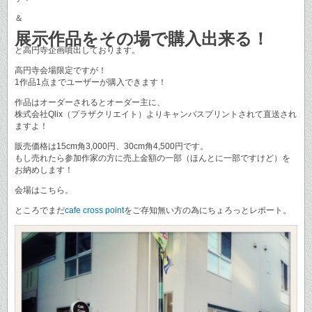
＆
展示作品をその場で購入出来る！
と高円寺企画噴出しております。
高円寺会場限定ですが！
1作品1点までユーザーが購入できます！
作品はオーダーされるとオーダー主に、
株式会社Qlix（プラザクリエイト）よりキャンバスプリントされて直送され
ますよ！
販売価格は15cm角3,000円、30cm角4,500円です。
もし売れたら参加作家の方に売上金額の一部（ほんとに一部ですけど）を
お納めします！
会場はこちら。
ところでまだ
cafe cross point
をご存知無い方の為にちょろっとレポート。