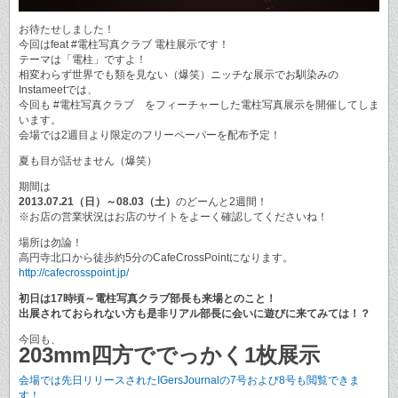
お待たせしました！
今回はfeat #電柱写真クラブ 電柱展示です！
テーマは「電柱」ですよ！
相変わらず世界でも類を見ない（爆笑）ニッチな展示でお馴染みの
Instameetでは、
今回も #電柱写真クラブ をフィーチャーした電柱写真展示を開催してしま
います。
会場では2週目より限定のフリーペーパーを配布予定！
夏も目が話せません（爆笑）
期間は
2013.07.21（日）～08.03（土）
のどーんと2週間！
※お店の営業状況はお店のサイトをよーく確認してくださいね！
場所は勿論！
高円寺北口から徒歩約5分のCafeCrossPointになります。
http://cafecrosspoint.jp/
初日は17時頃～電柱写真クラブ部長も来場とのこと！
出展されておられない方も是非リアル部長に会いに遊びに来てみては！？
今回も、
203mm四方ででっかく1枚展示
会場では先日リリースされたIGersJournalの7号および8号も閲覧できま
す！