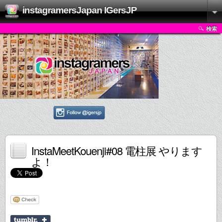
instagramersJapan IGersJP
検索
InstaMeetKouenji#08 電柱展 やります
よ！