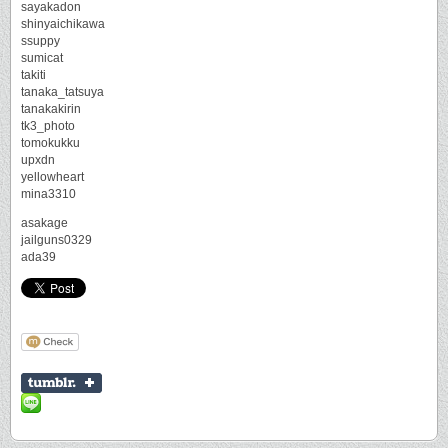
sayakadon
shinyaichikawa
ssuppy
sumicat
takiti
tanaka_tatsuya
tanakakirin
tk3_photo
tomokukku
upxdn
yellowheart
mina3310
asakage
jailguns0329
ada39