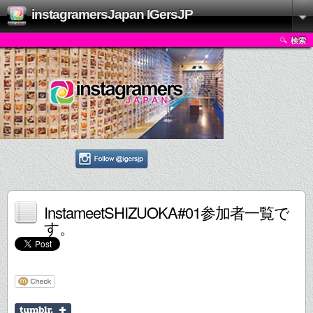
instagramersJapan IGersJP
検索
InstameetSHIZUOKA#01参加者一覧で
す。