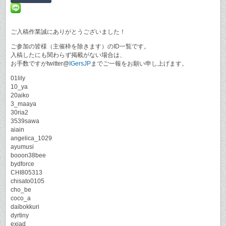
ご入稿作業誠にありがとうございました！
ご参加の皆様（主催枠を除きます）のID一覧です。
入稿したにも関わらず掲載がない場合は、
お手数ですがtwitter@
IGersJP
までご一報をお願い申し上げます。
01lily
10_ya
20aiko
3_maaya
30ria2
3539sawa
aiain
angelica_1029
ayumusi
booon38bee
bydforce
CHI805313
chisato0105
cho_be
coco_a
daibokkuri
dyrtiny
exiad