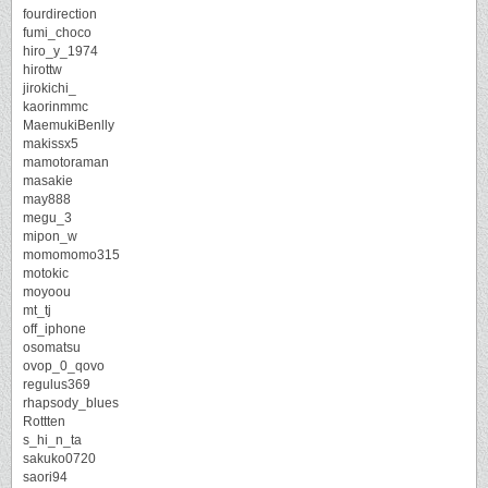
fourdirection
fumi_choco
hiro_y_1974
hirottw
jirokichi_
kaorinmmc
MaemukiBenlly
makissx5
mamotoraman
masakie
may888
megu_3
mipon_w
momomomo315
motokic
moyoou
mt_tj
off_iphone
osomatsu
ovop_0_qovo
regulus369
rhapsody_blues
Rottten
s_hi_n_ta
sakuko0720
saori94