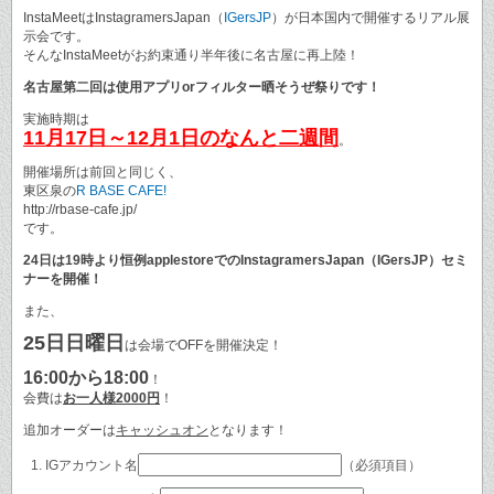
InstaMeetはInstagramersJapan（
IGersJP
）が日本国内で開催するリアル展
示会です。
そんなInstaMeetがお約束通り半年後に名古屋に再上陸！
名古屋第二回は使用アプリorフィルター晒そうぜ祭りです！
実施時期は
11月17日～12月1日のなんと二週間
。
開催場所は前回と同じく、
東区泉の
R BASE CAFE!
http://rbase-cafe.jp/
です。
24日は19時より恒例applestoreでのInstagramersJapan（IGersJP）セミ
ナーを開催！
また、
25日日曜日
は会場でOFFを開催決定！
16:00から18:00
！
会費は
お一人様2000円
！
追加オーダーは
キャッシュオン
となります！
IGアカウント名
（必須項目）