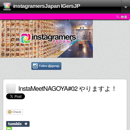
instagramersJapan IGersJP
検索
InstaMeetNAGOYA#02 やりますよ！