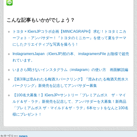
こんな記事もいかがでしょう？
トヨタ × IGersJPコラボ企画【MINICAGRAPH】 求む！トヨタミニカ
ーフォト・アンバサダー！『トヨタのミニカー』を使って夏をテーマ
にしたクリエイティブな写真を撮ろう！
InstagramersJapan（IGersJP)初の本、 instagramersFile お陰様で超売
れています。
いまさら聞けないインスタグラム（instagram）の使い方 画面解説編
【第3弾は澄みわたる梅酒スパークリング】『澄みわたる梅酒天然水ス
パークリング』新発売を記念してアンバサダー募集
【100名大募集！】IGersJP×サントリー「プレミアムボス ザ・マイ
ルド＆ザ・ラテ」新発売を記念して、アンバサダーを大募集！新商品
「プレミアムボス ザ・マイルド＆ザ・ラテ」6本セットをなんと100名
様にプレゼント！
カテゴリー:
news