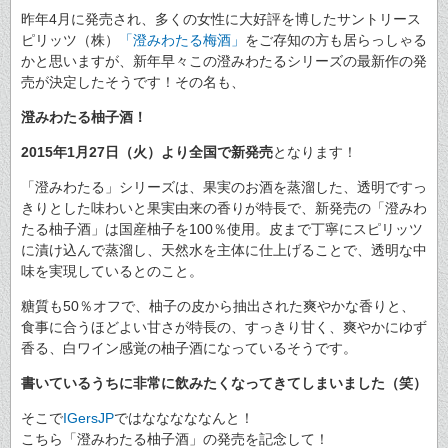
昨年4月に発売され、多くの女性に大好評を博したサントリース
ピリッツ（株）
「澄みわたる梅酒」
をご存知の方も居らっしゃる
かと思いますが、新年早々この澄みわたるシリーズの最新作の発
売が決定したそうです！その名も、
澄みわたる柚子酒！
2015年1月27日（火）より全国で新発売
となります！
「澄みわたる」シリーズは、果実のお酒を蒸溜した、透明ですっ
きりとした味わいと果実由来の香りが特長で、新発売の「澄みわ
たる柚子酒」は国産柚子を100％使用。皮まで丁寧にスピリッツ
に漬け込んで蒸溜し、天然水を主体に仕上げることで、透明な中
味を実現しているとのこと。
糖質も50％オフで、柚子の皮から抽出された爽やかな香りと、
食事に合うほどよい甘さが特長の、すっきり甘く、爽やかにゆず
香る、白ワイン感覚の柚子酒になっているそうです。
書いているうちに非常に飲みたくなってきてしまいました（笑）
そこで
IGersJP
ではなななななんと！
こちら「澄みわたる柚子酒」の発売を記念して！