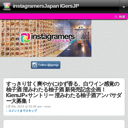
instagramersJapan IGersJP
検索
すっきり甘く爽やかにゆず香る、白ワイン感覚の
柚子酒 澄みわたる柚子酒 新発売記念企画！
IGersJP×サントリー 澄みわたる柚子酒アンバサダ
ー大募集！
1月 9th, 2015 @ 01:00 pm › enzo
↓ コメントまでスキップ