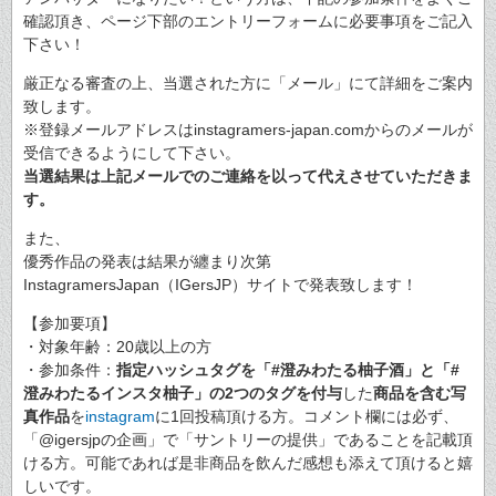
確認頂き、ページ下部のエントリーフォームに必要事項をご記入
下さい！
厳正なる審査の上、当選された方に「メール」にて詳細をご案内
致します。
※登録メールアドレスはinstagramers-japan.comからのメールが
受信できるようにして下さい。
当選結果は上記メールでのご連絡を以って代えさせていただきま
す。
また、
優秀作品の発表は結果が纏まり次第
InstagramersJapan（IGersJP）サイトで発表致します！
【参加要項】
・対象年齢：20歳以上の方
・参加条件：
指定ハッシュタグを「#澄みわたる柚子酒」と「#
澄みわたるインスタ柚子」の2つのタグを付与
した
商品を含む写
真作品
を
instagram
に1回投稿頂ける方。コメント欄には必ず、
「@igersjpの企画」で「サントリーの提供」であることを記載頂
ける方。可能であれば是非商品を飲んだ感想も添えて頂けると嬉
しいです。