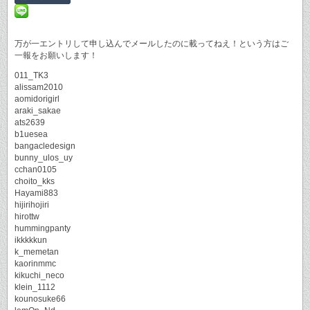
万が一エントリして申し込んでメールしたのに載ってねえ！という方はご
一報をお願いします！
011_TK3
alissam2010
aomidorigirl
araki_sakae
ats2639
b1uesea
bangacledesign
bunny_ulos_uy
cchan0105
choito_kks
Hayami883
hijirihojiri
hirottw
hummingpanty
ikkkkkun
k_memetan
kaorinmmc
kikuchi_neco
klein_1112
kounosuke66