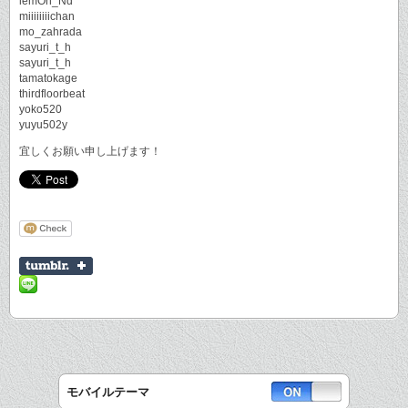
lemOn_Nd
miiiiiiiichan
mo_zahrada
sayuri_t_h
sayuri_t_h
tamatokage
thirdfloorbeat
yoko520
yuyu502y
宜しくお願い申し上げます！
モバイルテーマ