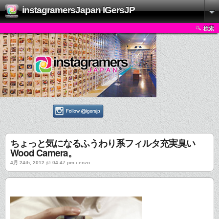
instagramersJapan IGersJP
検索
ちょっと気になるふうわり系フィルタ充実臭い
Wood Camera。
4月 24th, 2012 @ 04:47 pm › enzo