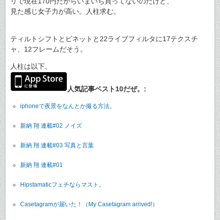
リで現在170円だからいまいち買ってないのだけど、
見た感じ女子力が高い。人柱求む。
ティルトシフトとビネットと22ライブフィルタに17テクスチ
ャ、12フレームだそう。
人柱は以下。
人気記事ベスト10だぜ。:
iphoneで夜景をなんとか撮る方法。
新納 翔 連載#02 ノイズ
新納 翔 連載#03 写真と言葉
新納 翔 連載#01
Hipstamaticフェチならマスト。
Casetagramが届いた！（My Casetagram arrived!）