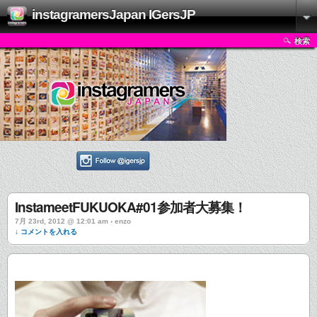
instagramersJapan IGersJP
検索
InstameetFUKUOKA#01参加者大募集！
7月 23rd, 2012 @ 12:01 am › enzo
↓ コメントを入れる