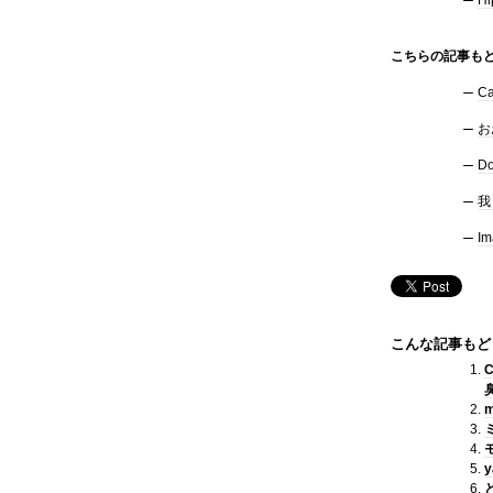
H
こちらの記事もど
C
お
D
我
Im
こんな記事もど
m
y