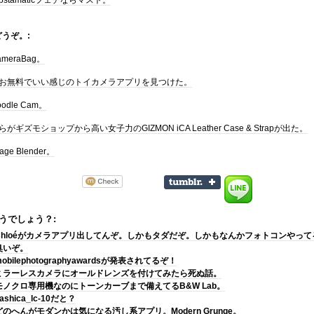
ipstamaticフェチならマスト。
うぞ。:
ameraBag。
お無料でいい感じのトイカメラアプリを見つけた。
oodle Cam。
らがギズモショップから高い女子力のGIZMON iCA Leather Case & Strapが出た。
age Blender。
うでしょう？:
Chloéがカメラアプリ出してんぞ。しかもタダだぞ。しかもなんかフォトコンやって
臭いぞ。
obilephotographyawardsが発表されてるぞ！
ミラーレスカメラにオールドレンズを付けてみたら死ぬ話。
モノクロ専用機なのにトーンカーブまで備えてるB&W Lab。
ashica_lc-10だと？
どのへんがモダンかは気になる汚し系アプリ。Modern Grunge。