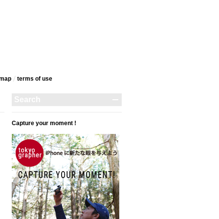
emap
terms‎ of use
Capture your moment !