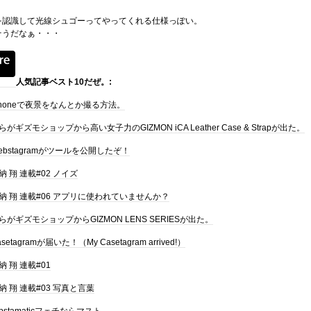
を認識して光線シュゴーってやってくれる仕様っぽい。
そうだなぁ・・・
人気記事ベスト10だぜ。:
phoneで夜景をなんとか撮る方法。
らがギズモショップから高い女子力のGIZMON iCA Leather Case & Strapが出た。
ebstagramがツールを公開したぞ！
納 翔 連載#02 ノイズ
納 翔 連載#06 アプリに使われていませんか？
らがギズモショップからGIZMON LENS SERIESが出た。
setagramが届いた！（My Casetagram arrived!）
納 翔 連載#01
納 翔 連載#03 写真と言葉