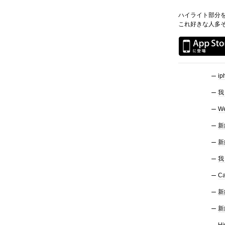
ハイライト部分
これ好きな人多
i
我
W
新
新
我
Ca
新
新