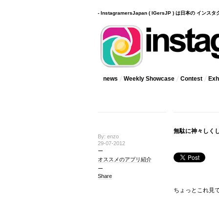
- InstagramersJapan ( IGersJP ) は日本の 
news
Weekly Showcase
Contest
Exhi
無駄に神々しくし
By: enzo
29-07-2012
オススメのアプリ紹介
Share
ちょっとこれ見