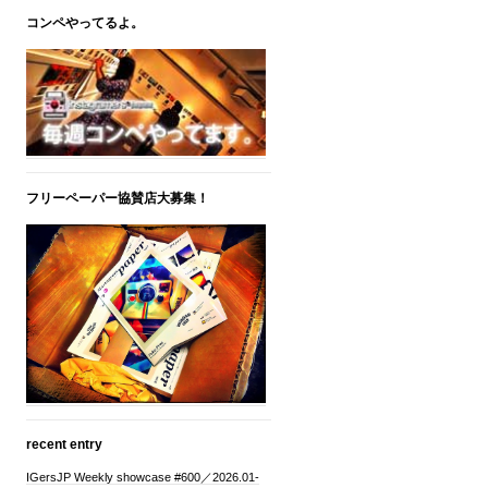
コンペやってるよ。
フリーペーパー協賛店大募集！
recent entry
IGersJP Weekly showcase #600／2026.01-