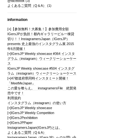
@facebook
(3)
よくあるご質問（Q＆A）
(1)
information
[+]
【参加無料！大募集！】参加費用全額
IGersJPが負担！都内ギャラリービル一棟貸
切り！！InstagramersJapan（IGersJP）
presents 史上最強のインスタグラム展 2015
年6月開催！
[+]
IGersJP Weekly showcase #364 インスタ
グラム（instagram）ウィークリーショーケー
ス
IGersJP Weekly showcase #504 インスタグ
ラム（instagram）ウィークリーショーケース
[+]
47都道府県同時インスタミート開催！
「MeetMeJapan」
この愛を喰らえ。 instagramersFile 絶賛発
売中です！
利用規約
インスタグラム（instagram）の使い方
[+]
IGersJP Weekly showcase
[+]
IGersJP Weekly Competition
[+]
IGersJPexhibition
[+]
IGersJPPaper
InstagramersJapan(IGersJP)とは。
よくあるご質問（Q＆A）
InstagramersJapan（IGersJP）へのお問い合