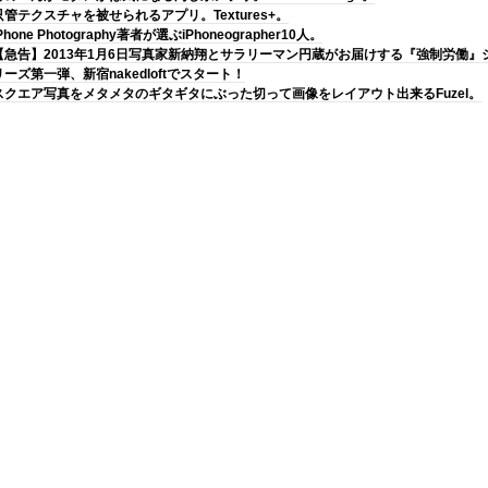
只管テクスチャを被せられるアプリ。Textures+。
Phone Photography著者が選ぶiPhoneographer10人。
【急告】2013年1月6日写真家新納翔とサラリーマン円蔵がお届けする『強制労働』
リーズ第一弾、新宿nakedloftでスタート！
スクエア写真をメタメタのギタギタにぶった切って画像をレイアウト出来るFuzel。