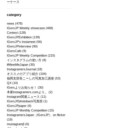
ーケース
category
news
(478)
IGersJP Weekly showcase
(468)
Contest
(128)
IGersJPExhibition
(139)
IGersJP's Instameet
(56)
IGersJPInterview
(90)
IGersCafe
(9)
IGersJP Weekly Competition
(215)
インスタグラムの使い方
(8)
#MeetMeJapan
(30)
InstagramersJournal
(18)
オススメのアプリ紹介
(104)
福岡支部長こーしの写真加工講座
(53)
QX
(10)
IGersよりお知らせ！
(30)
本家instagramers.comより。
(2)
Instagram関連ニュース
(11)
IGersJPphotoback写真部
(1)
IGersJPpaper
(6)
IGersJP Monthly Competition
(15)
InstagramersJapan（IGersJP） on flicker
(19)
mustagramβ
(6)