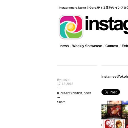
- InstagramersJapan ( IGersJP ) は日本の 
news
Weekly Showcase
Contest
Exhi
InstameetY
By: enzo
17-12-2012
IGersJPExhibition
,
news
Share