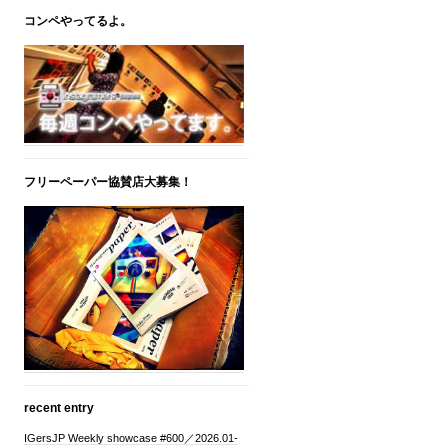
コンペやってるよ。
フリーペーパー協賛店大募集！
recent entry
IGersJP Weekly showcase #600／2026.01-