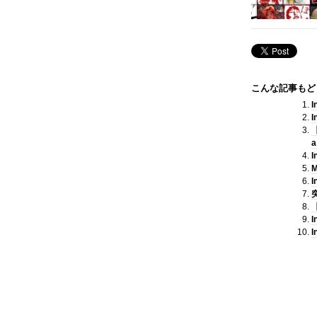
こんな記事もど
I
I
【
a
突
【
I
I