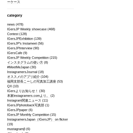
ーケース
category
news
(478)
IGersJP Weekly showcase
(468)
Contest
(128)
IGersJPExhibition
(139)
IGersJP's Instameet
(56)
IGersJPInterview
(90)
IGersCafe
(9)
IGersJP Weekly Competition
(215)
インスタグラムの使い方
(8)
#MeetMeJapan
(30)
InstagramersJournal
(18)
オススメのアプリ紹介
(104)
福岡支部長こーしの写真加工講座
(53)
QX
(10)
IGersよりお知らせ！
(30)
本家instagramers.comより。
(2)
Instagram関連ニュース
(11)
IGersJPphotoback写真部
(1)
IGersJPpaper
(6)
IGersJP Monthly Competition
(15)
InstagramersJapan（IGersJP） on flicker
(19)
mustagramβ
(6)