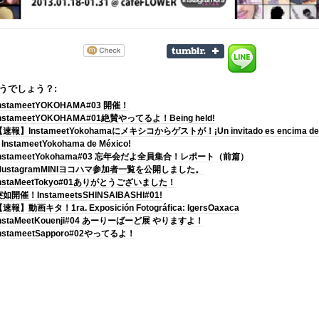
うでしょう？:
nstameetYOKOHAMA#03 開催！
nstameetYOKOHAMA#01絶賛やってるよ！Being held!
速報】InstameetYokohamaにメキシコからゲストが！¡Un invitado es encima de
 InstameetYokohama de México!
InstameetYokohama#03 忘年会だよ全員集合！レポート（前篇）
MustagramMINIヨコハマ参加者一覧を公開しました。
InstaMeetTokyo#01ありがとうございました！
如開催！InstameetsSHINSAIBASHI#01!
速報】動画キタ！1ra. Exposición Fotográfica: IgersOaxaca
nstaMeetKouenji#04 あーりーばーど展 やりますよ！
nstameetSapporo#02やってるよ！