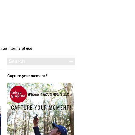
emap
terms‎ of use
Capture your moment !