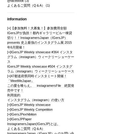
@facebook
(3)
よくあるご質問（Q＆A）
(1)
information
[+]
【参加無料！大募集！】参加費用全額
IGersJPが負担！都内ギャラリービル一棟貸
切り！！InstagramersJapan（IGersJP）
presents 史上最強のインスタグラム展 2015
年6月開催！
[+]
IGersJP Weekly showcase #364 インスタ
グラム（instagram）ウィークリーショーケー
ス
IGersJP Weekly showcase #504 インスタグ
ラム（instagram）ウィークリーショーケース
[+]
47都道府県同時インスタミート開催！
「MeetMeJapan」
この愛を喰らえ。 instagramersFile 絶賛発
売中です！
利用規約
インスタグラム（instagram）の使い方
[+]
IGersJP Weekly showcase
[+]
IGersJP Weekly Competition
[+]
IGersJPexhibition
[+]
IGersJPPaper
InstagramersJapan(IGersJP)とは。
よくあるご質問（Q＆A）
InstagramersJapan（IGersJP）へのお問い合