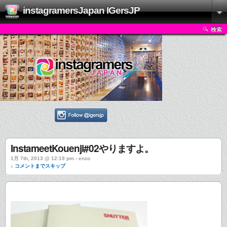
instagramersJapan IGersJP
検索
InstameetKouenji#02やりますよ。
1月 7th, 2013 @ 12:19 pm › enzo
↓ コメントまでスキップ