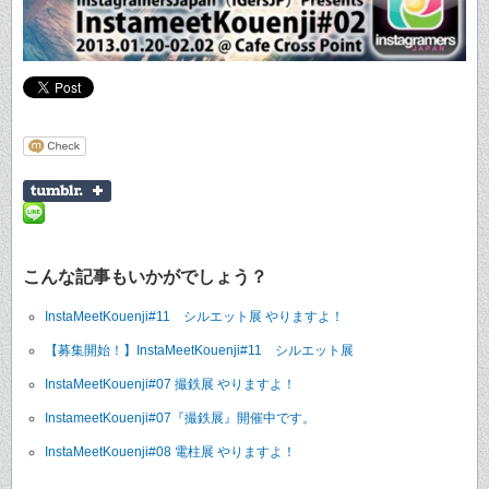
こんな記事もいかがでしょう？
InstaMeetKouenji#11 シルエット展 やりますよ！
【募集開始！】InstaMeetKouenji#11 シルエット展
InstaMeetKouenji#07 撮鉄展 やりますよ！
InstameetKouenji#07『撮鉄展』開催中です。
InstaMeetKouenji#08 電柱展 やりますよ！