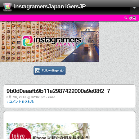
instagramersJapan IGersJP
検索
9b0d0eaafb9b11e2987422000a9e08f2_7
8月 7th, 2013 @ 02:02 pm › enzo
↓ コメントを入れる