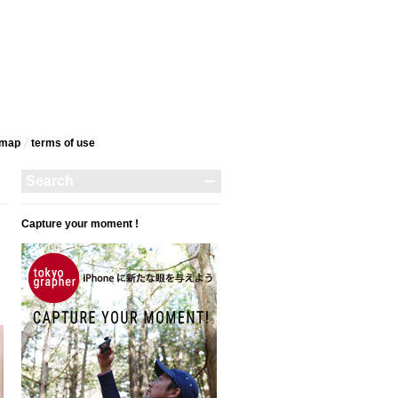
emap
terms‎ of use
Capture your moment !