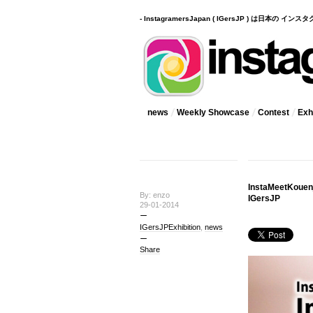
- InstagramersJapan ( IGersJP ) は日本の 
news
Weekly Showcase
Contest
Exhi
InstaMeetKo
By: enzo
IGersJP
29-01-2014
IGersJPExhibition
,
news
Share