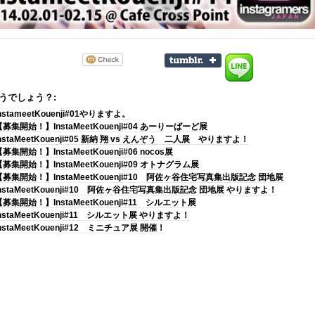
うでしょう？:
nstameetKouenji#01やりますよ。
【募集開始！】InstaMeetKouenji#04 あーりーばーど展
nstaMeetKouenji#05 新納 翔 vs えんぞう 二人展 やりますよ！
募集開始！】InstaMeetKouenji#06 nocos展
【募集開始！】InstaMeetKouenji#09 オトナグラム展
【募集開始！】InstaMeetKouenji#10 阿佐ヶ谷住宅写真集出版記念 団地展
InstaMeetKouenji#10 阿佐ヶ谷住宅写真集出版記念 団地展 やりますよ！
【募集開始！】InstaMeetKouenji#11 シルエット展
nstaMeetKouenji#11 シルエット展 やりますよ！
nstaMeetKouenji#12 ミニチュア展 開催！