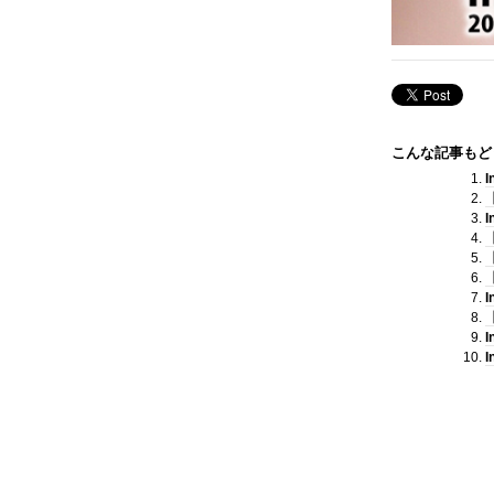
こんな記事もど
I
I
【
I
I