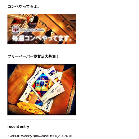
コンペやってるよ。
フリーペーパー協賛店大募集！
recent entry
IGersJP Weekly showcase #600／2026.01-