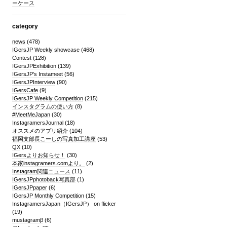
ーケース
category
news
(478)
IGersJP Weekly showcase
(468)
Contest
(128)
IGersJPExhibition
(139)
IGersJP's Instameet
(56)
IGersJPInterview
(90)
IGersCafe
(9)
IGersJP Weekly Competition
(215)
インスタグラムの使い方
(8)
#MeetMeJapan
(30)
InstagramersJournal
(18)
オススメのアプリ紹介
(104)
福岡支部長こーしの写真加工講座
(53)
QX
(10)
IGersよりお知らせ！
(30)
本家instagramers.comより。
(2)
Instagram関連ニュース
(11)
IGersJPphotoback写真部
(1)
IGersJPpaper
(6)
IGersJP Monthly Competition
(15)
InstagramersJapan（IGersJP） on flicker
(19)
mustagramβ
(6)