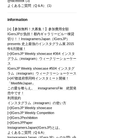
@facebook
(3)
よくあるご質問（Q＆A）
(1)
information
[+]
【参加無料！大募集！】参加費用全額
IGersJPが負担！都内ギャラリービル一棟貸
切り！！InstagramersJapan（IGersJP）
presents 史上最強のインスタグラム展 2015
年6月開催！
[+]
IGersJP Weekly showcase #364 インスタ
グラム（instagram）ウィークリーショーケー
ス
IGersJP Weekly showcase #504 インスタグ
ラム（instagram）ウィークリーショーケース
[+]
47都道府県同時インスタミート開催！
「MeetMeJapan」
この愛を喰らえ。 instagramersFile 絶賛発
売中です！
利用規約
インスタグラム（instagram）の使い方
[+]
IGersJP Weekly showcase
[+]
IGersJP Weekly Competition
[+]
IGersJPexhibition
[+]
IGersJPPaper
InstagramersJapan(IGersJP)とは。
よくあるご質問（Q＆A）
InstagramersJapan（IGersJP）へのお問い合