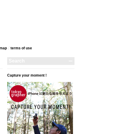
emap
terms‎ of use
Capture your moment !