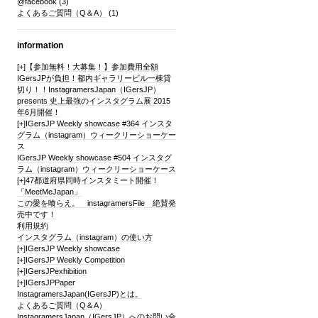
@facebook
(3)
よくあるご質問（Q＆A）
(1)
information
[+]
【参加無料！大募集！】参加費用全額
IGersJPが負担！都内ギャラリービル一棟貸
切り！！InstagramersJapan（IGersJP）
presents 史上最強のインスタグラム展 2015
年6月開催！
[+]
IGersJP Weekly showcase #364 インスタ
グラム（instagram）ウィークリーショーケー
ス
IGersJP Weekly showcase #504 インスタグ
ラム（instagram）ウィークリーショーケース
[+]
47都道府県同時インスタミート開催！
「MeetMeJapan」
この愛を喰らえ。 instagramersFile 絶賛発
売中です！
利用規約
インスタグラム（instagram）の使い方
[+]
IGersJP Weekly showcase
[+]
IGersJP Weekly Competition
[+]
IGersJPexhibition
[+]
IGersJPPaper
InstagramersJapan(IGersJP)とは。
よくあるご質問（Q＆A）
InstagramersJapan（IGersJP）へのお問い合