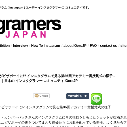
インスタグラム ( Instagram ) ユーザー インスタグラマー の コミュニティです。 -
bition
Interview
How To Instagram
about IGersJP
FAQ
contact us
sit
” がピザボーイに!? インスタグラムで見る第86回アカデミー賞授賞式の様子 –
］｜日本の インスタグラマー コミュニティ IGersJP
” がピザボーイに!? インスタグラムで見る第86回アカデミー賞授賞式の様子
］
ト・カンバーバッチさんのインスタグラムにその模様をとらえたショットが投稿され
……ピザボーイの後をついてまわり俳優たちにお皿を配っている男性、よく見たらブ