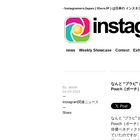
- InstagramersJapan ( IGersJP ) は日本の 
news
Weekly Showcase
Contest
Exhi
なんと “ブラピ
By: admin
Pouch［ポーチ
04-03-2014
Instagram関連ニュース
Share
なんと “ブラピ
Pouch［ポーチ
俳優ベネディク
ていたのですが