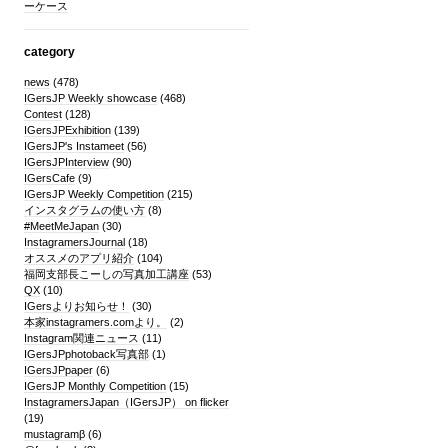
ーケース
category
news
(478)
IGersJP Weekly showcase
(468)
Contest
(128)
IGersJPExhibition
(139)
IGersJP's Instameet
(56)
IGersJPInterview
(90)
IGersCafe
(9)
IGersJP Weekly Competition
(215)
インスタグラムの使い方
(8)
#MeetMeJapan
(30)
InstagramersJournal
(18)
オススメのアプリ紹介
(104)
福岡支部長こーしの写真加工講座
(53)
QX
(10)
IGersよりお知らせ！
(30)
本家instagramers.comより。
(2)
Instagram関連ニュース
(11)
IGersJPphotoback写真部
(1)
IGersJPpaper
(6)
IGersJP Monthly Competition
(15)
InstagramersJapan（IGersJP） on flicker
(19)
mustagramβ
(6)