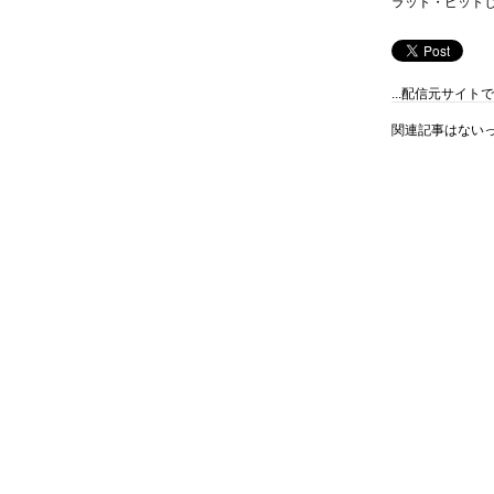
ラット・ピット
...配信元サイ
関連記事はない