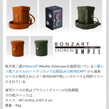
毎月第二週の
IGersJP
Weekly showcaseを協賛頂いている
二眼レ
フ風スタイルのトイデジカメでお馴染みのBONZART
から速射
ケースが発売されたぞ！BONZART用レンズケースも同時リリー
スされている。
速写ケースの色はブラウン / グリーンの2色展開。
その他スペックは、
サイズ：W7.4×H11.2×D7.4 cm
重量：94g