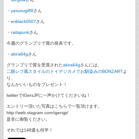
・
yasusugi88
さん
・
eriblack0507
さん
・
raitapunk
さん
今週のグランプリで賞の発表です。
・
akira64g
さん
グランプリで賞を受賞された
akira64g
さんには、
二眼レフ風スタイルのトイデジカメでお馴染みのBONZART
よ
り、
なんかいいものをプレゼント！
twitterでIGersJPに一声かけてくださいね！
エントリー頂いた写真はこちらで一覧頂けます。
http://web.stagram.com/igersjp/
是非に御覧ください。
それでは148週も何卒！