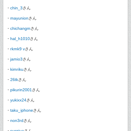
・
chin_3
さん
・
mayunion
さん
・
chichangm
さん
・
hal_h1010
さん
・
rkmk9 v
さん
・
jamio3
さん
・
kimriku
さん
・
26tk
さん
・
pikurin2001
さん
・
yukixx24
さん
・
taku_iphone
さん
・
non3rd
さん
・
surgiua
さん