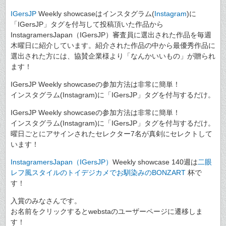
IGersJP
Weekly showcaseはインスタグラム(
Instagram
)に
「IGersJP」タグを付与して投稿頂いた作品から
InstagramersJapan（IGersJP）審査員に選出された作品を毎週
木曜日に紹介しています。紹介された作品の中から最優秀作品に
選出された方には、協賛企業様より「なんかいいもの」が贈られ
ます！
IGersJP Weekly showcaseの参加方法は非常に簡単！
インスタグラム(Instagram)に「IGersJP」タグを付与するだけ。
IGersJP Weekly showcaseの参加方法は非常に簡単！
インスタグラム(Instagram)に「IGersJP」タグを付与するだけ。
曜日ごとにアサインされたセレクター7名が真剣にセレクトして
います！
InstagramersJapan（IGersJP）
Weekly showcase 140週は
二眼
レフ風スタイルのトイデジカメでお馴染みのBONZART
杯で
す！
入賞のみなさんです。
お名前をクリックするとwebstaのユーザーページに遷移しま
す！