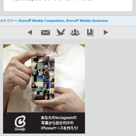
カテゴリー:
IGersJP Weekly Competition
,
IGersJP Weekly showcase