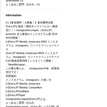
@facebook
(3)
よくあるご質問（Q＆A）
(1)
information
[+]
【参加無料！大募集！】参加費用全額
IGersJPが負担！都内ギャラリービル一棟貸
切り！！InstagramersJapan（IGersJP）
presents 史上最強のインスタグラム展 2015
年6月開催！
[+]
IGersJP Weekly showcase #364 インスタ
グラム（instagram）ウィークリーショーケー
ス
IGersJP Weekly showcase #504 インスタグ
ラム（instagram）ウィークリーショーケース
[+]
47都道府県同時インスタミート開催！
「MeetMeJapan」
この愛を喰らえ。 instagramersFile 絶賛発
売中です！
利用規約
インスタグラム（instagram）の使い方
[+]
IGersJP Weekly showcase
[+]
IGersJP Weekly Competition
[+]
IGersJPexhibition
[+]
IGersJPPaper
InstagramersJapan(IGersJP)とは。
よくあるご質問（Q＆A）
InstagramersJapan（IGersJP）へのお問い合