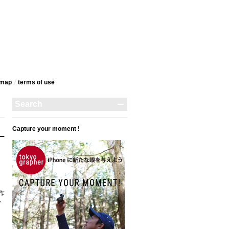
emap
terms‎ of use
Capture your moment !
リー
作
介