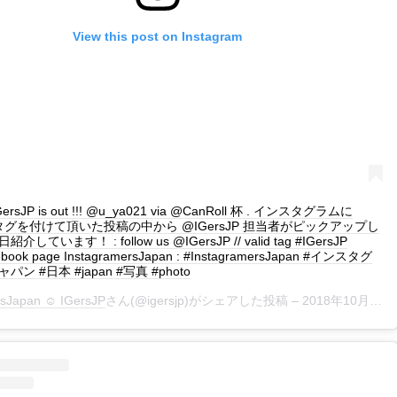
View this post on Instagram
 IGersJP is out !!! @u_ya021 via @CanRoll 杯 . インスタグラムに
JP タグを付けて頂いた投稿の中から @IGersJP 担当者がピックアップし
しています！ : follow us @IGersJP // valid tag #IGersJP
ebook page InstagramersJapan : #InstagramersJapan #インスタグ
ン #日本 #japan #写真 #photo
rsJapan ☺︎ IGersJP
さん(@igersjp)がシェアした投稿 –
2018年10月月11日午後2時56分PDT