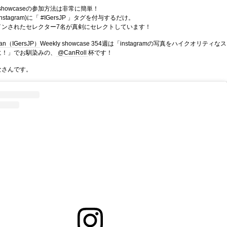
kly showcaseの参加方法は非常に簡単！
stagram)に「 #IGersJP 」タグを付与するだけ。
インされたセレクター7名が真剣にセレクトしています！
pan（IGersJP）
Weekly showcase 354週は「instagramの写真をハイクオリティなス
に！」でお馴染みの、
@CanRoll
杯です！
なさんです。