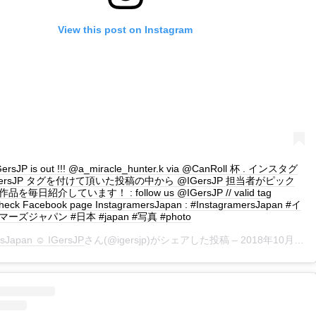
View this post on Instagram
IGersJP is out !!! @a_miracle_hunter.k via @CanRoll 杯 . インスタグ
GersJP タグを付けて頂いた投稿の中から @IGersJP 担当者がピック
毎日紹介しています！ : follow us @IGersJP // valid tag
heck Facebook page InstagramersJapan : #InstagramersJapan #イ
ズジャパン #日本 #japan #写真 #photo
rsJapan ☺︎ IGersJP
さん(@igersjp)がシェアした投稿 –
2018年10月月12日午前2時01分PDT