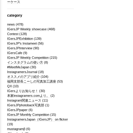
ーケース
category
news
(478)
IGersJP Weekly showcase
(468)
Contest
(128)
IGersJPExhibition
(139)
IGersJP's Instameet
(56)
IGersJPInterview
(90)
IGersCafe
(9)
IGersJP Weekly Competition
(215)
インスタグラムの使い方
(8)
#MeetMeJapan
(30)
InstagramersJournal
(18)
オススメのアプリ紹介
(104)
福岡支部長こーしの写真加工講座
(53)
QX
(10)
IGersよりお知らせ！
(30)
本家instagramers.comより。
(2)
Instagram関連ニュース
(11)
IGersJPphotoback写真部
(1)
IGersJPpaper
(6)
IGersJP Monthly Competition
(15)
InstagramersJapan（IGersJP） on flicker
(19)
mustagramβ
(6)