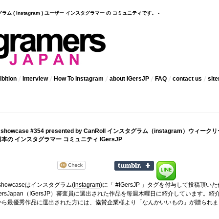
インスタグラム ( Instagram ) ユーザー インスタグラマー の コミュニティです。 -
bition
Interview
How To Instagram
about IGersJP
FAQ
contact us
sit
ly showcase #354 presented by CanRoll インスタグラム（instagram）ウィーク
の インスタグラマー コミュニティ IGersJP
 showcaseはインスタグラム(
Instagram
)に「 #IGersJP 」タグを付与して投稿頂いた
ramersJapan（IGersJP）審査員に選出された作品を毎週木曜日に紹介しています。紹
から最優秀作品に選出された方には、協賛企業様より「なんかいいもの」が贈られま