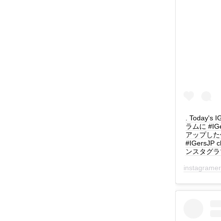
. Today's 
ラムに #I
アップした作品を
#IGersJP c
ンスタグラマー
instagrame