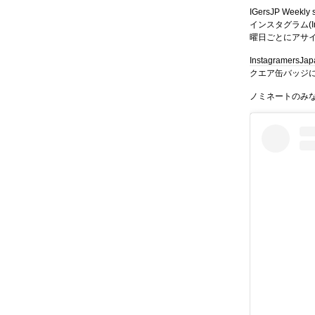
IGersJP Wee
インスタグラム(In
曜日ごとにアサ
InstagramersJa
クエア缶バッジ
ノミネートのみ