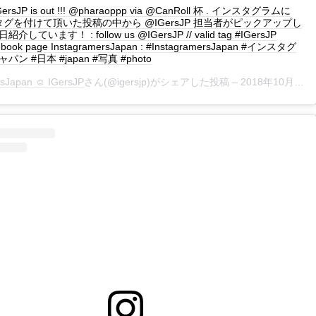
 IGersJP is out !!! @pharaoppp via @CanRoll 杯 . インスタグラムに
JP タグを付けて頂いた投稿の中から @IGersJP 担当者がピックアップし
しています！ : follow us @IGersJP // valid tag #IGersJP
ebook page InstagramersJapan : #InstagramersJapan #インスタグ
ン #日本 #japan #写真 #photo
rsJapan ☺︎ IGersJP
さん(@igersjp)がシェアした投稿 –
2018年10月月10日午後8時06分PDT