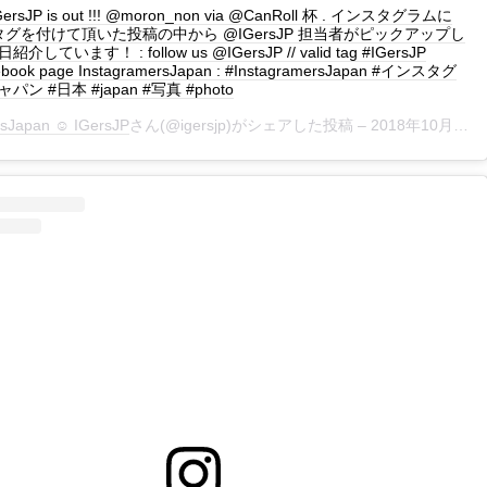
 IGersJP is out !!! @moron_non via @CanRoll 杯 . インスタグラムに
JP タグを付けて頂いた投稿の中から @IGersJP 担当者がピックアップし
しています！ : follow us @IGersJP // valid tag #IGersJP
ebook page InstagramersJapan : #InstagramersJapan #インスタグ
ン #日本 #japan #写真 #photo
rsJapan ☺︎ IGersJP
さん(@igersjp)がシェアした投稿 –
2018年10月月11日午後8時21分PDT