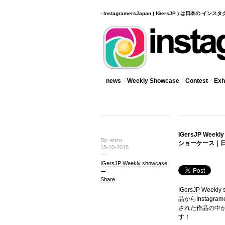
- InstagramersJapan ( IGersJP ) は日本の 
news
Weekly Showcase
Contest
Exhi
IGersJP Week
By: enzo
ショーケース｜日本
18-10-2018
IGersJP Weekly showcase
Share
IGersJP
Weekly
品からInstag
された作品の中
す！