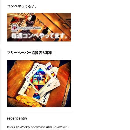
コンペやってるよ。
フリーペーパー協賛店大募集！
recent entry
IGersJP Weekly showcase #600／2026.01-