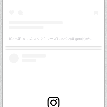
IGersJP ☺︎ いんスタぐらマーズじゃパン(@igersjp)がシェアした投稿