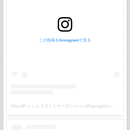
この投稿をInstagramで見る
IGersJP ☺︎ いんスタぐらマーズじゃパン(@igersjp)がシェアした投稿