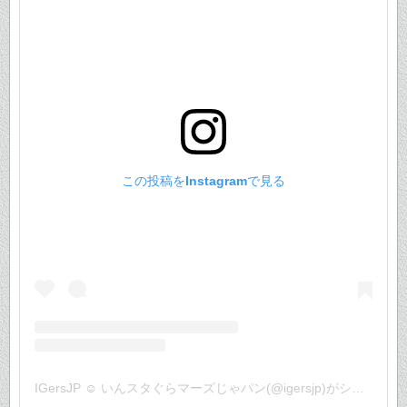
この投稿をInstagramで見る
IGersJP ☺︎ いんスタぐらマーズじゃパン(@igersjp)がシェアした投稿