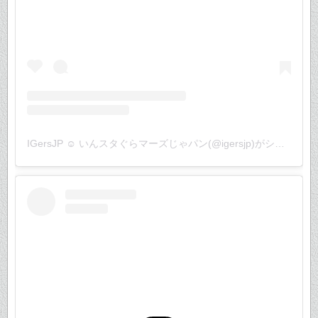
IGersJP ☺︎ いんスタぐらマーズじゃパン(@igersjp)がシェアした投稿