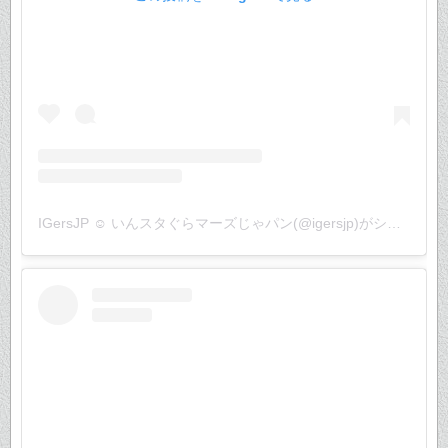
IGersJP ☺︎ いんスタぐらマーズじゃパン(@igersjp)がシェアした投稿