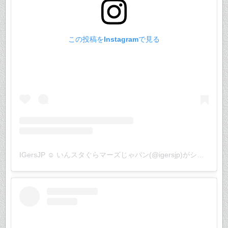
この投稿をInstagramで見る
IGersJP ☺︎ いんスタぐらマーズじゃパン(@igersjp)がシェアした投稿