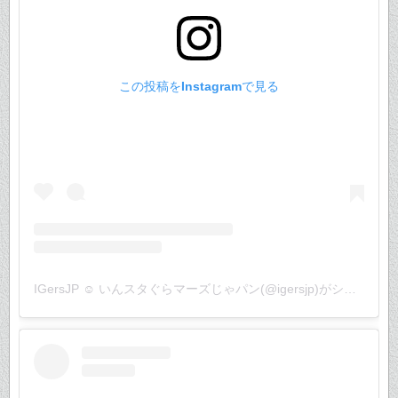
この投稿をInstagramで見る
IGersJP ☺︎ いんスタぐらマーズじゃパン(@igersjp)がシェアした投稿