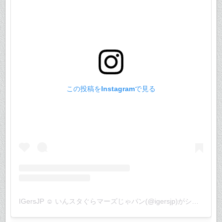
この投稿をInstagramで見る
IGersJP ☺︎ いんスタぐらマーズじゃパン(@igersjp)がシェアした投稿