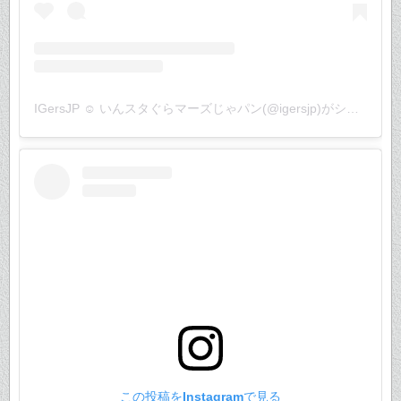
IGersJP ☺︎ いんスタぐらマーズじゃパン(@igersjp)がシェアした投稿
この投稿をInstagramで見る