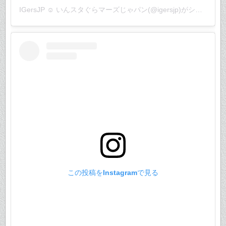
IGersJP ☺︎ いんスタぐらマーズじゃパン(@igersjp)がシェアした投稿
この投稿をInstagramで見る