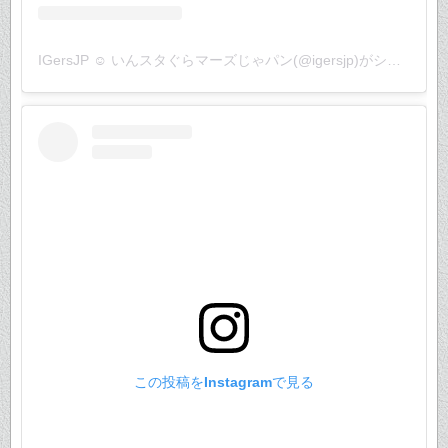
IGersJP ☺︎ いんスタぐらマーズじゃパン(@igersjp)がシェアした投稿
この投稿をInstagramで見る