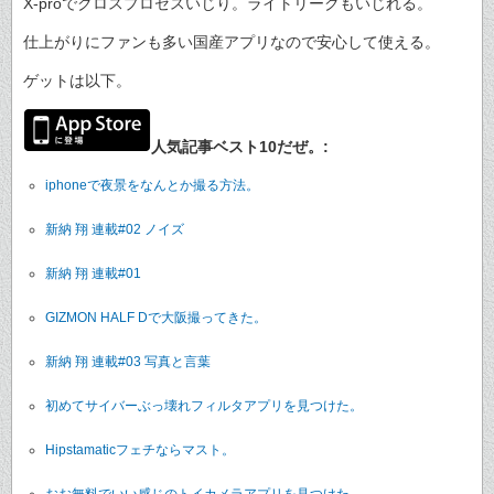
X-proでクロスプロセスいじり。ライトリークもいじれる。
仕上がりにファンも多い国産アプリなので安心して使える。
ゲットは以下。
人気記事ベスト10だぜ。:
iphoneで夜景をなんとか撮る方法。
新納 翔 連載#02 ノイズ
新納 翔 連載#01
GIZMON HALF Dで大阪撮ってきた。
新納 翔 連載#03 写真と言葉
初めてサイバーぶっ壊れフィルタアプリを見つけた。
Hipstamaticフェチならマスト。
おお無料でいい感じのトイカメラアプリを見つけた。